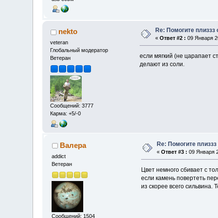
Re: Помогите плиззз
nekto
«
Ответ #2 :
09 Января 20
veteran
Глобальный модератор
если мягкий (не царапает с
Ветеран
делают из соли.
Сообщений: 3777
Карма: +5/-0
Re: Помогите плиззз
Валера
«
Ответ #3 :
09 Января 2
addict
Ветеран
Цвет немного сбивает с тол
если камень повертеть пере
из скорее всего сильвина. 
Сообщений: 1504