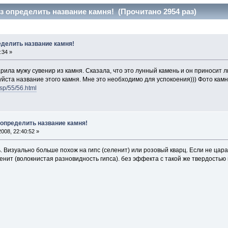
з определить название камня! (Прочитано 2954 раз)
еделить название камня!
:34 »
рила мужу сувенир из камня. Сказала, что это лунный камень и он приносит л
йста название этого камня. Мне это необходимо для успокоения))) Фото кам
asp/55/56.html
 определить название камня!
008, 22:40:52 »
. Визуально больше похож на гипс (селенит) или розовый кварц. Если не цар
еленит (волокнистая разновидность гипса). без эффекта с такой же твердост