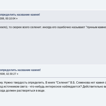
 определить название камня!
08, 00:10:04 »
текло), то скорее всего селенит. иногда его ошибочно называют "лунным камне
 определить название камня!
008, 02:30:27 »
ку. Нужно твердость определить. В книге "Селенит" В.Б. Семенова нет камня с
д источником света - что-нибудь интересное наблюдается? Действительно вид
Тогда должен растворяться в воде.