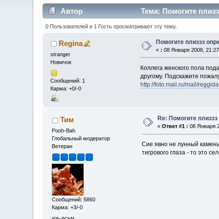
Автор
Тема: Помогите плизз
0 Пользователей и 1 Гость просматривают эту тему.
Помогите плиззз опр
Regina
«
:
08 Января 2008, 21:27
stranger
Новичок
Коллега женского пола пода
другому. Подскажите пожалу
Сообщений: 1
http://foto.mail.ru/mail/reggid
Карма: +0/-0
Re: Помогите плиззз
Тим
«
Ответ #1 :
08 Января 2
Pooh-Bah
Глобальный модератор
Cие явно не лунный камень
Ветеран
тигрового глаза - то это с
Сообщений: 5860
Карма: +3/-0
азь есьм