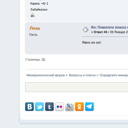
Карма: +6/-1
Забайкалье
Re: Помогите плиззз
Леха
«
Ответ #4 :
09 Января 20
Гость
Явно не он!
Страницы: [
1
]
Минералогический форум
»
Вопросы и ответы
»
Определите минер