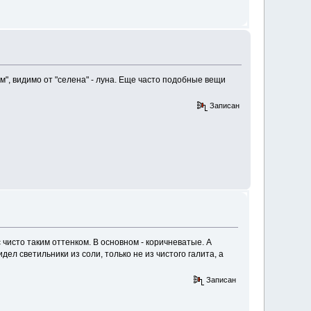
м", видимо от "селена" - луна. Еще часто подобные вещи
Записан
 чисто таким оттенком. В основном - коричневатые. А
ел светильники из соли, только не из чистого галита, а
Записан