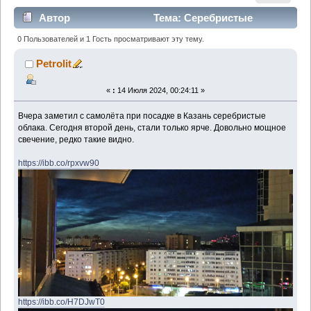
Автор
Тема: Серебристые
облака (Прочитано 1514 раз)
0 Пользователей и 1 Гость просматривают эту тему.
Petrolit
«
:
14 Июля 2024, 00:24:11 »
Вчера заметил с самолёта при посадке в Казань серебристые
облака. Сегодня второй день, стали только ярче. Довольно мощное
свечение, редко такие видно.
https://ibb.co/rpxvw90
https://ibb.co/H7DJwT0