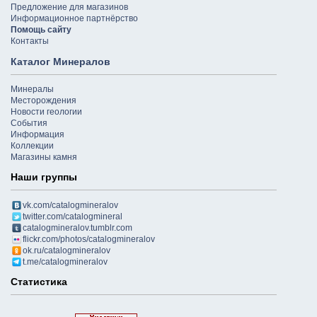
Предложение для магазинов
Информационное партнёрство
Помощь сайту
Контакты
Каталог Минералов
Минералы
Месторождения
Новости геологии
События
Информация
Коллекции
Магазины камня
Наши группы
vk.com/catalogmineralov
twitter.com/catalogmineral
catalogmineralov.tumblr.com
flickr.com/photos/catalogmineralov
ok.ru/catalogmineralov
t.me/catalogmineralov
Статистика