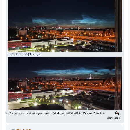
https://ibb.co/pRzpgfq
«
Последнее редактирование: 14 Июля 2024, 00:25:27 от Petrolit
»
Записан