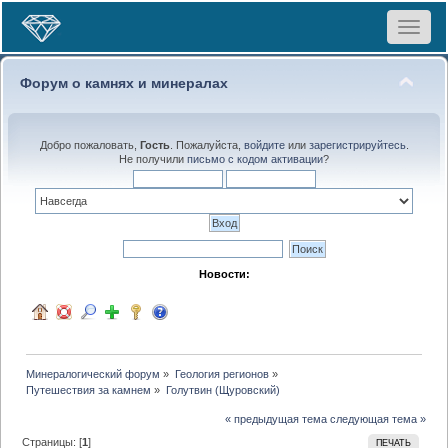
Toggle
navigat
Форум о камнях и минералах
Добро пожаловать,
Гость
. Пожалуйста,
войдите
или
зарегистрируйтесь
.
Не получили
письмо с кодом активации
?
Новости:
Минералогический форум
»
Геология регионов
»
Путешествия за камнем
»
Голутвин (Щуровский)
« предыдущая тема
следующая тема »
Страницы: [
1
]
ПЕЧАТЬ