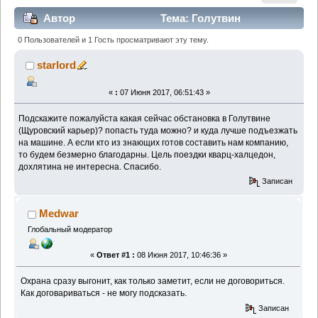
Автор
Тема: Голутвин
(Щуровский) (Прочитано 2134 раз)
0 Пользователей и 1 Гость просматривают эту тему.
starlord
«
:
07 Июня 2017, 06:51:43 »
Подскажите пожалуйста какая сейчас обстановка в Голутвине
(Щуровский карьер)? попасть туда можно? и куда лучше подъезжать
на машине. А если кто из знающих готов составить нам компанию,
то будем безмерно благодарны. Цель поездки кварц-халцедон,
дохлятина не интересна. Спасибо.
Записан
Medwar
Глобальный модератор
«
Ответ #1 :
08 Июня 2017, 10:46:36 »
Охрана сразу выгонит, как только заметит, если не договориться.
Как договариваться - не могу подсказать.
Записан