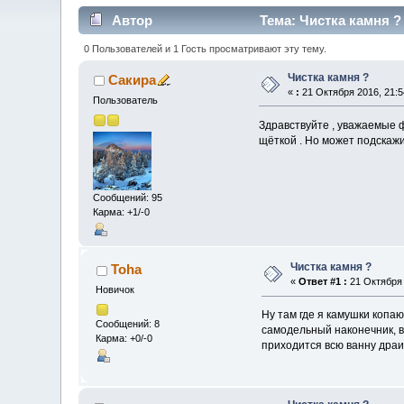
Автор
Тема: Чистка камня ?
0 Пользователей и 1 Гость просматривают эту тему.
Чистка камня ?
Сакира
«
:
21 Октября 2016, 21:5
Пользователь
Здравствуйте , уважаемые фо
щёткой . Но может подскажи
Сообщений: 95
Карма: +1/-0
Чистка камня ?
Toha
«
Ответ #1 :
21 Октября 
Новичок
Ну там где я камушки копаю
Сообщений: 8
самодельный наконечник, в
Карма: +0/-0
приходится всю ванну дра