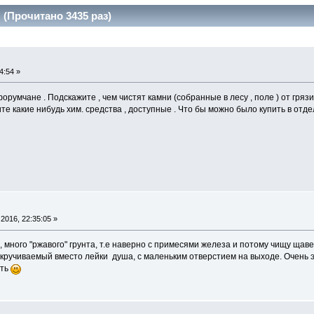
 (Прочитано 3435 раз)
4:54 »
румчане . Подскажите , чем чистят камни (собранные в лесу , поле ) от грязи
те какие нибудь хим. средства , доступные . Что бы можно было купить в отде
2016, 22:35:05 »
, много "ржавого" грунта, т.е наверно с примесями железа и потому чищу щав
кручиваемый вместо лейки душа, с маленьким отверстием на выходе. Очень 
ить