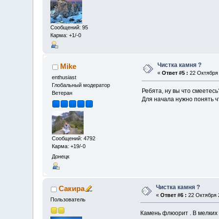
Сообщений: 95
Карма: +1/-0
Чистка камня ?
Mike
«
Ответ #5 :
22 Октября 
enthusiast
Глобальный модератор
Ребята, ну вы что смеетесь
Ветеран
Для начала нужно понять чт
Сообщений: 4792
Карма: +19/-0
Донецк
Чистка камня ?
Сакира
«
Ответ #6 :
22 Октября 2
Пользователь
Камень флюорит . В мелких 