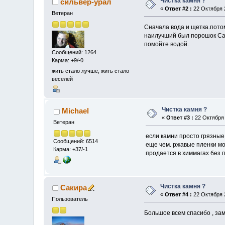
Чистка камня ?
сильвер-урал
«
Ответ #2 :
22 Октября 2
Ветеран
Сначала вода и щетка.пото
наилучший был порошок Сан
помойте водой.
Сообщений: 1264
Карма: +9/-0
жить стало лучше, жить стало
веселей
Чистка камня ?
Michael
«
Ответ #3 :
22 Октября 
Ветеран
если камни просто грязные
Сообщений: 6514
еще чем. ржавые пленки мо
Карма: +37/-1
продается в химмагах без 
Чистка камня ?
Сакира
«
Ответ #4 :
22 Октября 2
Пользователь
Большое всем спасибо , зам