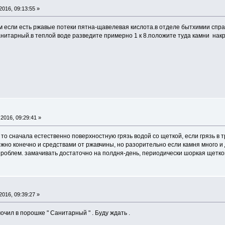
016, 09:13:55 »
м если есть ржавые потеки пятна-щавелевая кислота.в отделе бытхимии спр
итарный.в теплой воде разведите примерно 1 к 8.положите туда камни накр
2016, 09:29:41 »
 то сначала естественно поверхностную грязь водой со щеткой, если грязь в 
жно конечно и средствами от ржавчины, но разорительно если камня много и 
проблем. замачивать достаточно на полдня-день, периодически шоркая щетко
016, 09:39:27 »
очил в порошке " Санитарный " . Буду ждать .