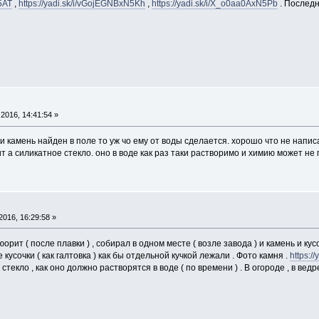
5AT
,
https://yadi.sk/i/vGojEGNBxN5Kh
,
https://yadi.sk/i/X_o0aa0AxN5Pb
. Последн
2016, 14:41:54 »
и камень найден в поле то уж чо ему от воды сделается. хорошо что не напис
 а силикатное стекло. оно в воде как раз таки растворимо и химию может не
016, 16:29:58 »
рит ( после плавки ) , собирал в одном месте ( возле завода ) и камень и кус
 кусочки ( как галтовка ) как бы отдельной кучкой лежали . Фото камня .
https:/
стекло , как оно должно растворятся в воде ( по времени ) . В огороде , в ведр