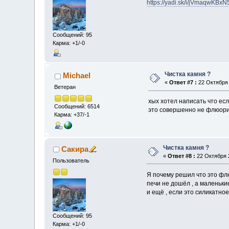
https://yadi.sk/i/jVmaqwKBxN
Сообщений: 95
Карма: +1/-0
Чистка камня ?
Michael
«
Ответ #7 :
22 Октября 
Ветеран
хых хотел написать что есл
Сообщений: 6514
это совершенно не флюорит
Карма: +37/-1
Чистка камня ?
Сакира
«
Ответ #8 :
22 Октября 2
Пользователь
Я почему решил что это флюо
печи не дошёл , а маленькие
и ещё , если это силикатное 
Сообщений: 95
Карма: +1/-0