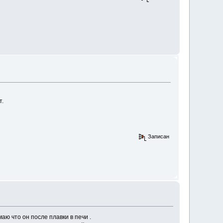
т.
Записан
аю что он после плавки в печи .