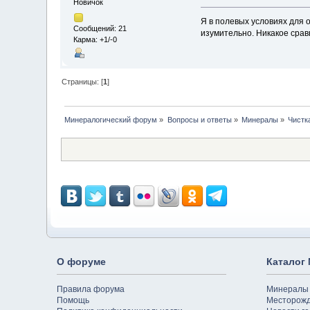
Новичок
Я в полевых условиях для 
Сообщений: 21
изумительно. Никакое срав
Карма: +1/-0
Страницы: [
1
]
Минералогический форум
»
Вопросы и ответы
»
Минералы
»
Чистк
О форуме
Каталог
Правила форума
Минералы
Помощь
Месторож