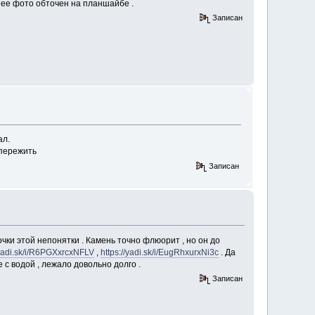
ее фото обточен на планшайбе .
Записан
ал.
 пережить
Записан
очки этой непонятки . Камень точно флюорит , но он до
/yadi.sk/i/R6PGXxrcxNFLV
,
https://yadi.sk/i/EugRhxurxNi3c
. Да
е с водой , лежало довольно долго .
Записан