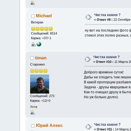
Чистка камня ?
Michael
«
Ответ #9 :
22 Октября 
Ветеран
ну вот на последних фото 
Сообщений: 6514
стекол этих полно разных,
Карма: +37/-1
Чистка камня ?
timan
«
Ответ #10 :
11 Марта 20
Старожил
Доброго времени суток!
Дабы не плодить тем лишни
В какой пропорции разбавл
Задача - друзы кварцевые в
Как-то очищал друзу в быто
Сообщений: 273
Но уж больно долго).
Карма: +12/-0
Ухта
Чистка камня ?
Юрий Алекс
«
Ответ #11 :
14 Марта 2