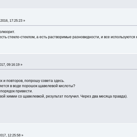
2016, 17:25:23 »
флюорит.
 есть стекло-стеклом, а есть растворимые разновидности, и все используются
17, 09:16:19 »
х и повторов, попрошу совета здесь.
яется в воде порошок щавелевой кислоты?
 порядок привести.
вой химии со щавелевкой, результат получил. Через два месяца правда).
017, 12:25:58 »