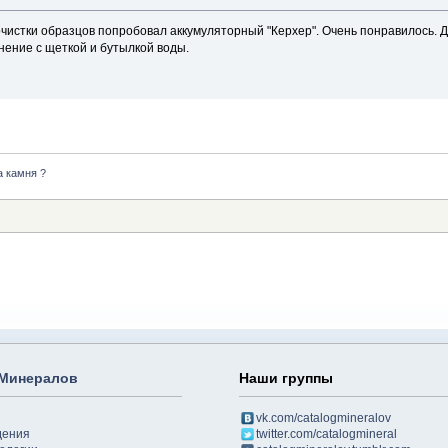
очистки образцов попробовал аккумуляторный "Керхер". Очень понравилось. 
нение с щеткой и бутылкой воды.
а камня ?
 Минералов
Наши группы
vk.com/catalogmineralov
дения
twitter.com/catalogmineral