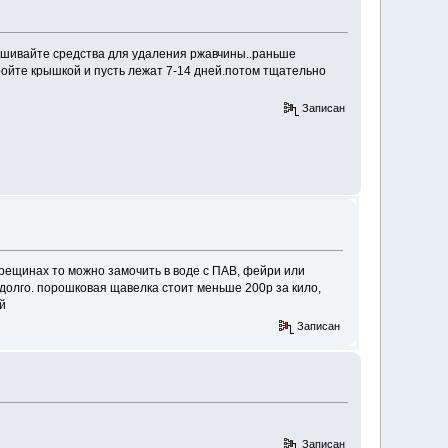
ашивайте средства для удаления ржавчины..раньше
ойте крышкой и пусть лежат 7-14 дней.потом тщательно
Записан
трещинах то можно замочить в воде с ПАВ, фейри или
долго. порошковая щавелка стоит меньше 200р за кило,
й
Записан
Записан