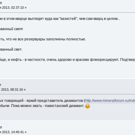
о
 2013, 02:37:10 »
в этом кварце выглядят куда как "казистей", чем сам кварц в целом...
ованный свет
леть, что не все резервуары заполнены полностью.
ванный свет.
обще, и нефть - в частности, очень здорово и красиво флюоресцируют. Подтве
о
2013, 08:31:16 »
ых товарищей - яркий представитель диамантов (
http://www.mineralforum.ru/ind
бычи. Пока можно звать - пакистанский диамант.
о
 2013, 14:45:41 »