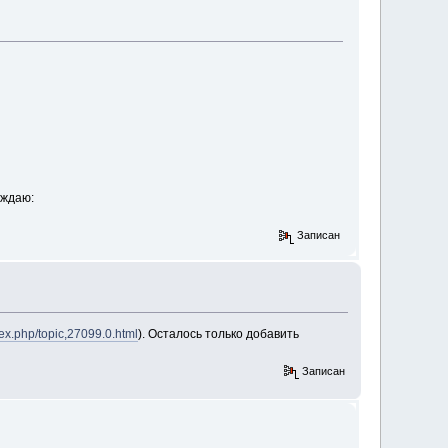
рждаю:
Записан
ex.php/topic,27099.0.html
). Осталось только добавить
Записан