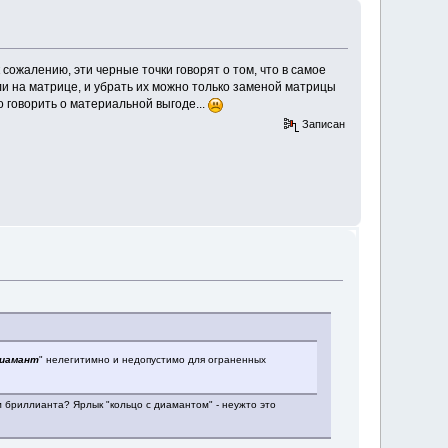
 сожалению, эти черные точки говорят о том, что в самое
ли на матрице, и убрать их можно только заменой матрицы
о говорить о материальной выгоде...
Записан
диамант
" нелегитимно и недопустимо для ограненных
м бриллианта? Ярлык "кольцо с диамантом" - неужто это