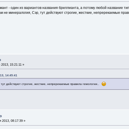
амант - один из вариантов названия бриллианта, а потому любой название типа
Вам не минералогия, Сэр, тут действуют строгие, жесткие, непререкаемые пра
о
2013, 15:21:11 »
13, 14:45:41
, тут действуют строгие, жесткие, непререкаемые правила гемологии..
о
 2013, 08:17:39 »