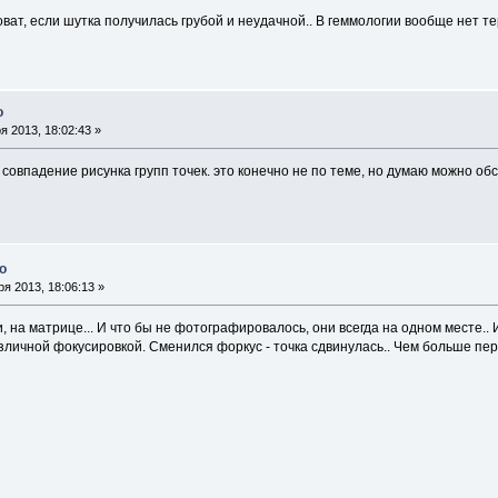
ват, если шутка получилась грубой и неудачной.. В геммологии вообще нет тер
о
 2013, 18:02:43 »
овпадение рисунка групп точек. это конечно не по теме, но думаю можно обсу
о
я 2013, 18:06:13 »
ути, на матрице... И что бы не фотографировалось, они всегда на одном месте..
зличной фокусировкой. Сменился форкус - точка сдвинулась.. Чем больше пе