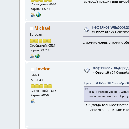
углерод? графит или амор
Сообщений: 6514
Карма: +37/-1
Нефтяное Эльдорад
Michael
«
Ответ #8 :
24 Сентября 
Ветеран
а мелкие черные точки с о
Сообщений: 6514
Карма: +37/-1
Нефтяное Эльдорад
kovdor
«
Ответ #9 :
24 Сентября
addict
Ветеран
Цитата: GSK от 18 Сентября 20
Сообщений: 1617
Не-а.. Никак неможно... Диам
Карма: +0/-0
Вам не минералогия, Сэр, т
GSK, тогда возникает встр
- неужто это правильно с 