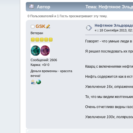
Автор
Тема: Нефтяное Эльд
0 Пользователей и 1 Гость просматривают эту тему.
Нефтяное Эльдорад
GSK
«
:
18 Сентября 2013, 02:
Ветеран
Говорят - что умные люди в
Я решил последовать их при
Сообщений: 2606
Карма: +0/-0
Кварц с включениями нефти.
Деньги временны - красота
вечна!
Нефть содержится как в ест
Увеличение 16х, отраженн
То, что мы видим желтеньки
Очень отчетливо видны газ
Увеличение 100х, поляриз