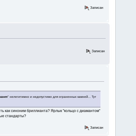
Записан
Записан
амант
" нелегитимно и недопустимо для ограненных камней... Тут
ять как синоним бриллианта? Ярлык "кольцо с диамантом"
ные стандарты?
Записан