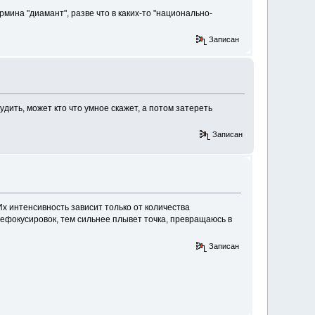
мина "диамант", разве что в каких-то "национально-
Записан
дить, может кто что умное скажет, а потом затереть
Записан
 Их интенсивность зависит только от количества
рефокусировок, тем сильнее плывет точка, превращаюсь в
Записан