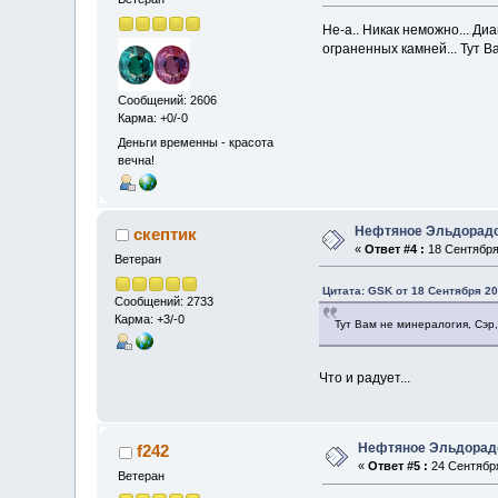
Не-а.. Никак неможно... Ди
ограненных камней... Тут 
Сообщений: 2606
Карма: +0/-0
Деньги временны - красота
вечна!
Нефтяное Эльдорад
скептик
«
Ответ #4 :
18 Сентября 
Ветеран
Цитата: GSK от 18 Сентября 20
Сообщений: 2733
Карма: +3/-0
Тут Вам не минералогия, Сэр
Что и радует...
Нефтяное Эльдорад
f242
«
Ответ #5 :
24 Сентября
Ветеран