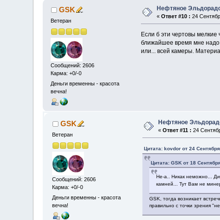
Нефтяное Эльдорад
GSK
«
Ответ #10 :
24 Сентября
Ветеран
Если б эти чертовы мелкие 
ближайшее время мне надо п
или... всей камеры. Материа
Сообщений: 2606
Карма: +0/-0
Деньги временны - красота
вечна!
Нефтяное Эльдорад
GSK
«
Ответ #11 :
24 Сентябр
Ветеран
Цитата: kovdor от 24 Сентября
Цитата: GSK от 18 Сентября
Не-а.. Никак неможно... Д
Сообщений: 2606
камней... Тут Вам не мин
Карма: +0/-0
Деньги временны - красота
GSK, тогда возникает встреч
вечна!
правильно с точки зрения "