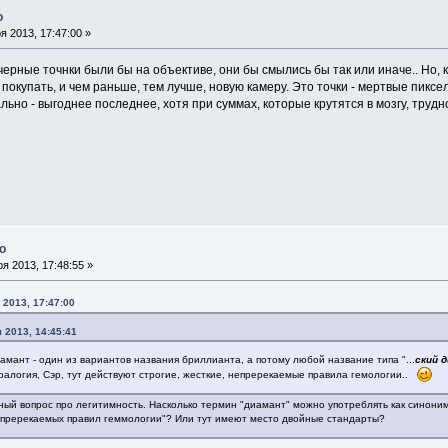
о
 2013, 17:47:00 »
черные точнки были бы на объективе, они бы смылись бы так или иначе.. Но, к
окупать, и чем раньше, тем лучше, новую камеру. Это точки - мертвые пиксе
льно - выгоднее последнее, хотя при суммах, которые крутятся в мозгу, трудн
о
я 2013, 17:48:55 »
 2013, 17:47:00
 2013, 14:45:41
иамант - один из вариантов названия бриллианта, а потому любой название типа "...
ский 
ералогия, Сэр, тут действуют строгие, жесткие, непререкаемые правила гемологии..
ный вопрос про легитимность. Насколько термин "диамант" можно употреблять как синони
непререкаемых правил геммологии"? Или тут имеют место двойные стандарты?