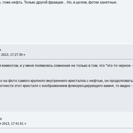
о, тоже нефть. Только другой фракции... Но, в целом, фотки занятные.
о
2013, 17:27:39 »
коментом, и у меня появились сомнения не только в том, что "что-то черное -
 на фото самого крупного внутреннего кристалла с нефтью, он продолговаты
тнести этот кристалл с изображением флюоресцирующего камня, то видно - "
о
 2013, 17:41:51 »