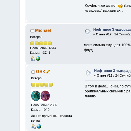
Kovdor, я же шутил!
Вино
языковых" вариантах...
Нефтяное Эльдорад
Michael
«
Ответ #12 :
24 Сентября
Ветеран
меня сильно смущает 100% с
Сообщений: 6514
флуд.
Карма: +37/-1
Нефтяное Эльдорад
GSK
«
Ответ #13 :
24 Сентябр
Ветеран
В том и дело.. Точки, по с
оригинальных снимков с ра
линию...
Сообщений: 2606
Карма: +0/-0
Деньги временны - красота
вечна!