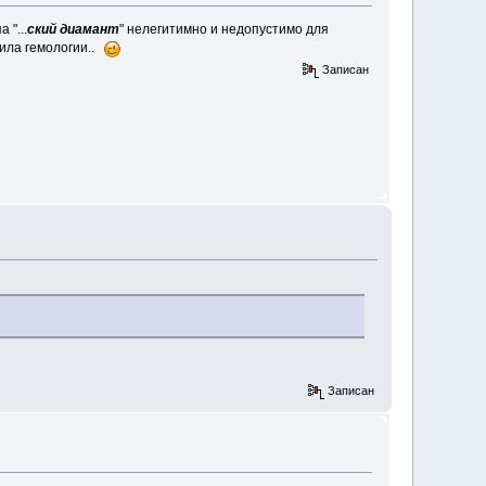
 "...
ский диамант
" нелегитимно и недопустимо для
вила гемологии..
Записан
Записан