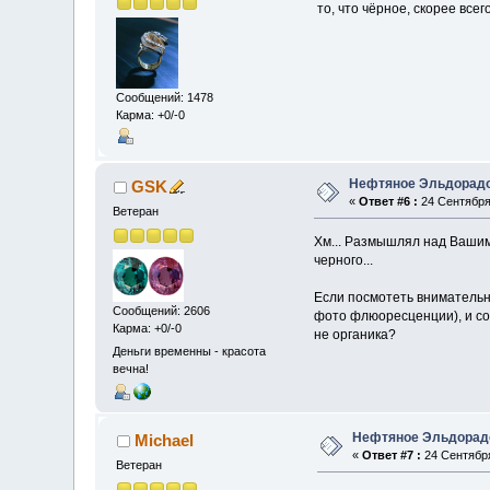
то, что чёрное, скорее всег
Сообщений: 1478
Карма: +0/-0
Нефтяное Эльдорад
GSK
«
Ответ #6 :
24 Сентября 
Ветеран
Хм... Размышлял над Вашим 
черного...
Если посмотеть внимательно
Сообщений: 2606
фото флюоресценции), и соо
Карма: +0/-0
не органика?
Деньги временны - красота
вечна!
Нефтяное Эльдорад
Michael
«
Ответ #7 :
24 Сентября
Ветеран