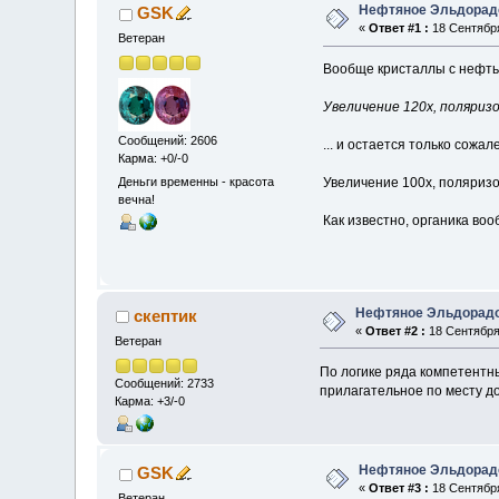
Нефтяное Эльдорад
GSK
«
Ответ #1 :
18 Сентября
Ветеран
Вообще кристаллы с нефтью 
Увеличение 120х, поляриз
Сообщений: 2606
... и остается только сожа
Карма: +0/-0
Деньги временны - красота
Увеличение 100х, поляризо
вечна!
Как известно, органика во
Нефтяное Эльдорад
скептик
«
Ответ #2 :
18 Сентября 
Ветеран
По логике ряда компетентн
Сообщений: 2733
прилагательное по месту до
Карма: +3/-0
Нефтяное Эльдорад
GSK
«
Ответ #3 :
18 Сентября
Ветеран