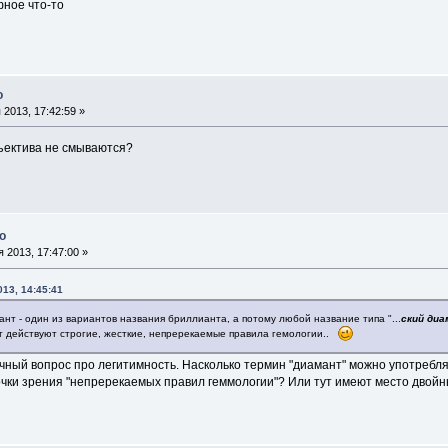
фное что-то
о
2013, 17:42:59 »
бъектива не смываются?
о
 2013, 17:47:00 »
13, 14:45:41
ант - один из вариантов названия бриллианта, а потому любой название типа "...
ский ди
ут действуют строгие, жесткие, непререкаемые правила гемологии..
ечный вопрос про легитимность. Насколько термин "диамант" можно употребл
точки зрения "непререкаемых правил геммологии"? Или тут имеют место двой