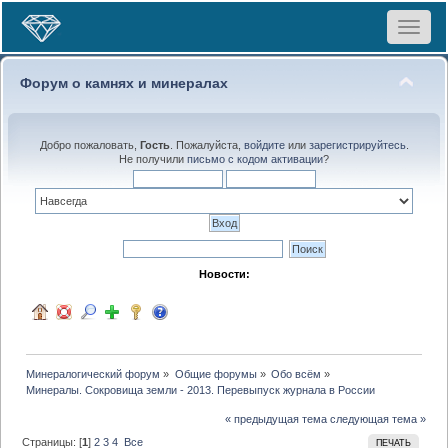
Toggle
navigat
Форум о камнях и минералах
Добро пожаловать,
Гость
. Пожалуйста,
войдите
или
зарегистрируйтесь
.
Не получили
письмо с кодом активации
?
Новости:
Минералогический форум
»
Общие форумы
»
Обо всём
»
Минералы. Сокровища земли - 2013. Перевыпуск журнала в России
« предыдущая тема
следующая тема »
Страницы: [
1
]
2
3
4
Все
ПЕЧАТЬ