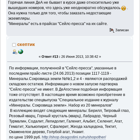
Горячая линия ДеА не бывает в курсе даже относительно уже
вышедших номеров, что здесь уже неоднократно обсуждалось
.
Она нужна только для того, чтобы заказать недостающие
экземпляры.
"Минералы" есть в прайсах "Сейлс-пресса" на их сайте.
Записан
скептик
«
Ответ #13 :
26 Июня 2013, 10:38:42 »
По информации, полученной в "Сейлс-пресса", указанные в
последнем прайс-листе (24.06.2013) позиции 1117-1119 -
Минералы.Сокровища земли №№1,2 и 4 - являются распродажей
складских остатков. Информации о новом запуске партворка
"Сейлс-пресса" не имеет. В ДеАгостини подобная информация
тоже отсутствует. В настоящее время возможно приобретение в
издательстве спецвыпуска "Специальное издание к журналу
«Минералы. Сокровища земли». Набор из 20 минералов"
В коллекцию входят следующие минералы: Берилл, Тигровый глаз,
Розовый кварц, Горный хрусталь (кварц), Лабрадор, Черный
Турмалин, Содалит, Лепидолит, Галенит, Альбит, Селенит, Агат,
Гематит, Халькопирит, Сфалерит, Жеода халцедона, Тектит,
Окаменелое дерево, Голубой агат, Унакит.
по цене 1999 руб.
http://shop.deagostini.ru/ru/shopother/