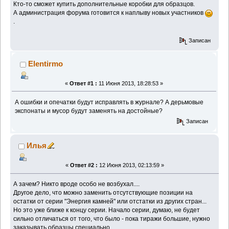
Кто-то сможет купить дополнительные коробки для образцов.
А администрация форума готовится к наплыву новых участников
.
Записан
Elentirmo
«
Ответ #1 :
11 Июня 2013, 18:28:53 »
А ошибки и опечатки будут исправлять в журнале? А дерьмовые
экспонаты и мусор будут заменять на достойные?
Записан
Илья
«
Ответ #2 :
12 Июня 2013, 02:13:59 »
А зачем? Никто вроде особо не возбухал....
Другое дело, что можно заменить отсутствующие позиции на
остатки от серии "Энергия камней" или отстатки из других стран...
Но это уже ближе к концу серии. Начало серии, думаю, не будет
сильно отличаться от того, что было - пока тиражи большие, нужно
заказывать образцы специально...