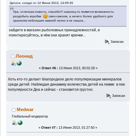
Цитата: congai от 12 Июня 2013, 14:09:35
Ура, отличная новость, спасибо!!! наконец-то появится возможность
раздобыть коробки
смех-смехом, а ничего более удобного для
хранения небольших камней лично я не нашла...
зайдите в магазин рыболовных принадлежностей, и
поинтересуйтесь, в чём они хранят крючки...
Записан
Леонид
«
Ответ #6 :
13 Июня 2013, 00:02:28 »
Хоть кто-то делает благородное дело популяризации минералов
среди детей. Наблюдая динамику количества детей на гемме в пик
популярности Деа и сейчас - становится грустно.
Записан
Medwar
Глобальный модератор
«
Ответ #7 :
13 Июня 2013, 01:27:50 »