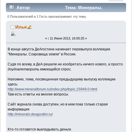
Автор
Тема: Минералы.
Сокровища земли - 2013. Перевыпуск журнала в
0 Пользователей и 1 Гость просматривают эту тему.
России (Прочитано 13207 раз)
Илья
«
:
11 Июня 2013, 16:00:25 »
В конце августа ДеАгостини начинает перевыпуск коллекции
"Минералы. Сокровища земли" в России.
Судя по всему, в ДеА решили не изобретать ничего нового, а просто
доудовлетворить
имеющийся спрос.
Напомню, тема, посвященная предыдущему выпуску коллекции
здесь:
http://www.mineralforum.ru/index.php/topic,15949.0.html
Там есть ответы на многие вопросы.
Сайт журнала снова доступен, но в нем пока только старая
информация
http://minerals.deagostini.ru/
Кто-то готовится выкладывать деньги.