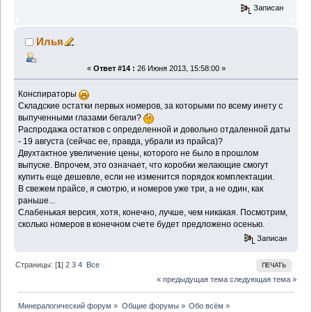
Записан
Илья
«
Ответ #14 :
26 Июня 2013, 15:58:00 »
Конспираторы
Складские остатки первых номеров, за которыми по всему инету с
выпученными глазами бегали?
Распродажа остатков с определенной и довольно отдаленной даты
- 19 августа (сейчас ее, правда, убрали из прайса)?
Двухтактное увеличение цены, которого не было в прошлом
выпуске. Впрочем, это означает, что коробки желающие смогут
купить еще дешевле, если не изменится порядок комплектации.
В свежем прайсе, я смотрю, и номеров уже три, а не один, как
раньше...
Слабенькая версия, хотя, конечно, лучше, чем никакая. Посмотрим,
сколько номеров в конечном счете будет предложено осенью.
Записан
Страницы: [
1
]
2
3
4
Все
ПЕЧАТЬ
« предыдущая тема
следующая тема »
Минералогический форум
»
Общие форумы
»
Обо всём
»