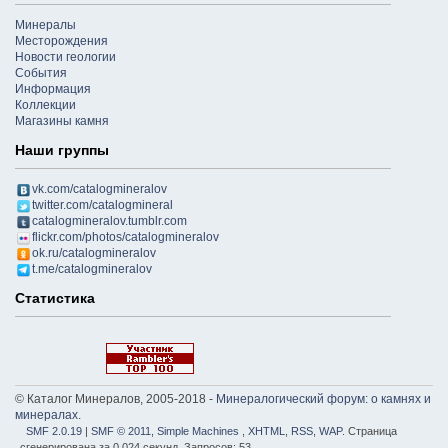
Минералы
Месторождения
Новости геологии
События
Информация
Коллекции
Магазины камня
Наши группы
vk.com/catalogmineralov
twitter.com/catalogmineral
catalogmineralov.tumblr.com
flickr.com/photos/catalogmineralov
ok.ru/catalogmineralov
t.me/catalogmineralov
Статистика
© Каталог Минералов, 2005-2018 -
Минералогический форум: о камнях и
минералах
.
SMF 2.0.19
|
SMF © 2011
,
Simple Machines
,
XHTML
,
RSS
,
WAP
. Страница
сгенерирована за 0.024 секунд. Запросов: 53.