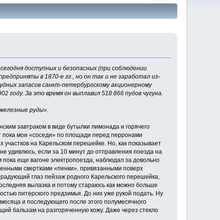
, сегодня доступных и безопасных (при соблюдении
дприняты в 1870-е гг., но он так и не заработал из-
рудных запасов санкт-петербургскому акционерному
2 году. За это время он выплавил 518 866 пудов чугуна.
железные руды».
ским завтраком в виде бутылки лимонада и горячего
от пока мои «соседи» по площади перед перронами
х участков на Карельском перешейке. Но, как показывает
не удивлюсь, если за 10 минут до отправления поезда на
 пока еще вагоне электропоезда, наблюдал за довольно
зменными свертками «пенки», привязанными поверх
и радующий глаз пейзаж родного Карельского перешейка,
 последняя вылазка и потому стараюсь как можно больше
стью питерского предзимья. До них уже рукой подать. Ну
а месяца и последующего после этого полумесячного
щий бальзам на разгоряченную кожу. Даже через стекло