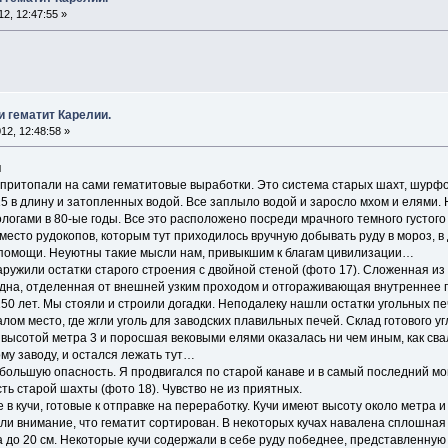
2, 12:47:55 »
и гематит Карелии.
12, 12:48:58 »
и
ы притопали на сами гематитовые выработки. Это система старых шахт, шур
15 в длину и затопленных водой. Все заплыло водой и заросло мхом и елями.
логами в 80-ые годы. Все это расположено посреди мрачного темного густого
есто рудокопов, которым тут приходилось вручную добывать руду в мороз, в д
й помощи. Неуютны такие мысли нам, привыкшим к благам цивилизации…
ужили остатки старого строения с двойной стеной (фото 17). Сложенная из
дна, отделенная от внешней узким проходом и отгораживающая внутреннее п
50 лет. Мы стояли и строили догадки. Неподалеку нашли остатки угольных печ
ом место, где жгли уголь для заводских плавильных печей. Склад готового у
 высотой метра 3 и поросшая вековыми елями оказалась ни чем иным, как сва
у заводу, и остался лежать тут…
большую опасность. Я продвигался по старой канаве и в самый последний м
ть старой шахты (фото 18). Чувство не из приятных.
 в кучи, готовые к отправке на переработку. Кучи имеют высоту около метра 
или внимание, что гематит сортирован. В некоторых кучах навалена сплошна
а до 20 см. Некоторые кучи содержали в себе руду победнее, представленную