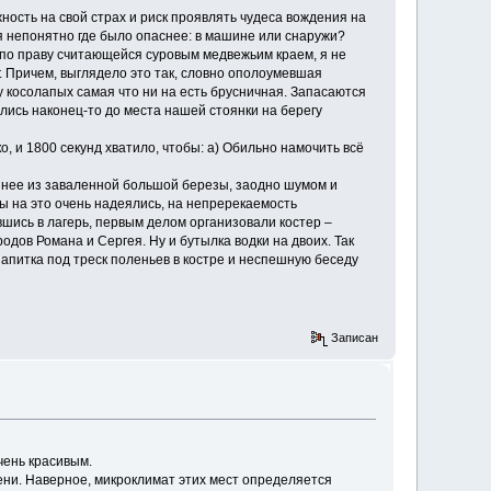
ность на свой страх и риск проявлять чудеса вождения на
тя непонятно где было опаснее: в машине или снаружи?
, по праву считающейся суровым медвежьим краем, я не
Причем, выглядело это так, словно ополоумевшая
у косолапых самая что ни на есть брусничная. Запасаются
ись наконец-то до места нашей стоянки на берегу
, и 1800 секунд хватило, чтобы: а) Обильно намочить всё
з нее из заваленной большой березы, заодно шумом и
ы на это очень надеялись, на непререкаемость
увшись в лагерь, первым делом организовали костер –
одов Романа и Сергея. Ну и бутылка водки на двоих. Так
напитка под треск поленьев в костре и неспешную беседу
Записан
чень красивым.
ени. Наверное, микроклимат этих мест определяется