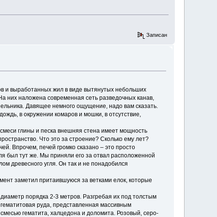
Записан
фов и выработанных жил в виде вытянутых небольших
 На них наложена современная сеть разведочных канав,
 ельника. Давящее немного ощущение, надо вам сказать.
ождь, в окружении комаров и мошки, в отсутствие,
 смеси глины и песка внешняя стена имеет мощность
ространство. Что это за строение? Сколько ему лет?
ей. Впрочем, печей громко сказано – это просто
гля был тут же. Мы приняли его за отвал расположенной
лом древесного угля. Он так и не понадобился
омент заметил притаившуюся за ветками елок, которые
и диаметр порядка 2-3 метров. Разгребая их под толстым
я гематитовая руда, представленная массивным
 смесью гематита, халцедона и доломита. Розовый, серо-