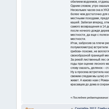
обилием водоемов, отдающ
Одним словом, утро оказало
Нескольких часов сна в УА
более чем достаточно для 
местными походами, предло
кашей. Забегая вперед, отм
самого возвращения в 14 дн
после ночного дождя дерев
местности, да еще с полез
местности.
Итак, забросив за плечи рю
полукилометра) встретили 
грибов» похоже, не воплотя
своеобразной границей меж
За рекой лиственный лес с
годы при оценке лесного м
слову сказать, делянок – с
Ну а просека встретила на
свежим следам мы шли) отч
живет. А каково нам с Ром
красавцев до дома в сохран
«
Последнее редактирование: 
Сентябрь 2012. Грибы 