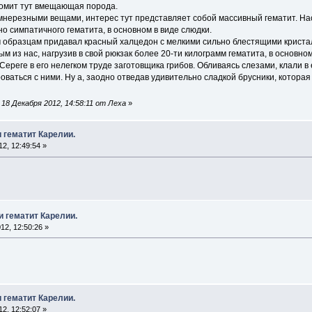
омит тут вмещающая порода.
амнерезными вещами, интерес тут представляет собой массивный гематит. Н
но симпатичного гематита, в основном в виде слюдки.
 образцам придавал красный халцедон с мелкими сильно блестящими кристал
м из нас, нагрузив в свой рюкзак более 20-ти килограмм гематита, в основн
ереге в его нелегком труде заготовщика грибов. Обливаясь слезами, клали в 
ваться с ними. Ну а, заодно отведав удивительно сладкой брусники, которая
18 Декабря 2012, 14:58:11 от Леха
»
и гематит Карелии.
2, 12:49:54 »
и гематит Карелии.
12, 12:50:26 »
и гематит Карелии.
2, 12:52:07 »