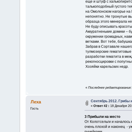
еще и штуф с халькопирито
талькоподобный густого те
на Омолонском нагорье на 
непонятно. Не тронутые вы
образца этого минерала не
Не буду описывать красоты
Аккуратненькие домики – б
окружении громадных, нави
ветками. Вот тебе, бабушка
Забрав в Сортавале нашего
тулмозерские гематитовые
разработки гематита в меж
рекогносцировки с попутны
Хозяйки карельских недр.
«
Последнее редактирование: 
Сентябрь 2012. Грибы 
Леха
«
Ответ #2 :
18 Декабря 201
Гость
3 Прибыли на место
От Колотсельги и началось
очень плохой и наконец - 
ручейками.