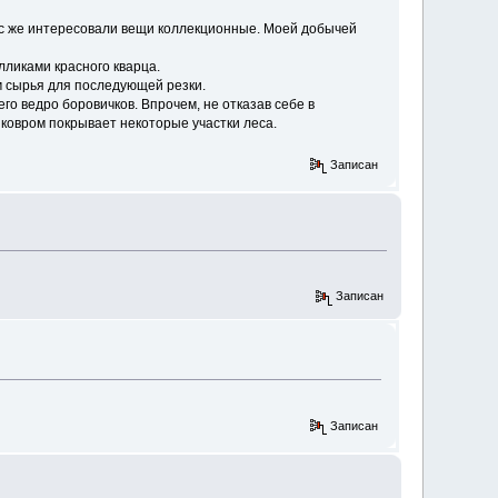
ас же интересовали вещи коллекционные. Моей добычей
ликами красного кварца.
ом сырья для последующей резки.
его ведро боровичков. Впрочем, не отказав себе в
 ковром покрывает некоторые участки леса.
Записан
Записан
Записан