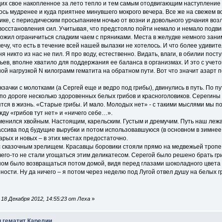
их свое накопленное за лето тепло и тем самым отодвигающим наступление 
сь мудренее и куда приятнее минувшего мокрого вечера. Все же на свежем во
Зике, с периодическим просыпанием ночью от возни и довольного урчания воз
восстановления сил. Учитывая, что предстояло пойти немало и немало подви
жил ограничиться сладким чаем с пряниками. Места в желудке немного заним
ечу, что есть в течение всей нашей вылазки не хотелось. И что более удивите
я никто из нас не пил. Я про воду, естественно. Видать, влаги, в обилии пос
ьев, вполне хватило для поддержания ее баланса в организмах. И это с уче
ной нагрузкой N килограмм гематита на обратном пути. Вот что значит азарт
кзачки с молотками (а Сергей еще и ведро под грибы), двинулись в путь. По 
по дороге несколько здоровенных белых грибов и красноголовиков. Серегины 
тся в жизнь. «Старые грибы. И мало. Молодых нет» - с такими мыслями мы по
ду «грибов тут нет» и «ничего себе…».
менился хвойным. Настоящим, карельским. Густым и дремучим. Путь наш лежа
ассива под будущие вырубки и потом использовавшуюся (в основном в зимнее
тарых и новых – в этих местах предостаточно.
с сказочным зрелищем. Красавцы боровики стояли прямо на медвежьей тропе
его-то не стали угощаться этим деликатесом. Серегой было решено брать гр
аном было возвращаться потом домой, видя перед глазами шоколадного цвета
ности. Ну да ничего – я потом через неделю под Лугой отвел душу на белых г
18 Декабря 2012, 14:55:23 от Леха
»
и гематит Карелии.