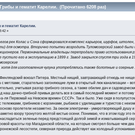
 Грибы и гематит Карелии. (Прочитано 6208 раз)
 и гематит Карелии.
3:42 »
берегов рек Колас и Сона сформировался комплекс карьеров, шурфов, штолен
) для осмотра. Вторично попытки возродить Туломозерский завод были пре
акционеров. Первоначальные владельцы перепродали право использования 
пустило его в эксплуатацию в 1899 г. Завод закрылся спустя три года в 190
лмозерские
хотя для изготовления чугуна употреблялись также болотные и озерные 
. Финляндский вокзал Питера. Местный нищий, завтракающий отнюдь не нищен
ка с метлами, старательно загоняющие лужи в открытый люк канализации – в
тельно, учитывая разгар грибного сезона, а также обилие дач и садоводчески
д наш дачно-грибной привык делать все в самый последний момент и потому 
а-ля Первомай на Невском времен СССР». Так и было. Уже сидя в полупустом
с тележками, грибников с корзинами, рыбаков с удилищами и туристов с неи
 Сосново пролетели незаметно. За окном электрички - умиротворяющий душу 
заметно взору тронутого желтой кистью осени. Понимаю, что в этом году это
у, насладиться зеленью перед предстоящей долгой зимой и изматывающей серо
уровой красоты гор Магаданской области, на которые смотрел больше чем дв
воронежской лесостепи, северная природа действует как холодный успокаиваю