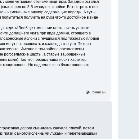
к у меня четырьмя стенами квартиры. Загадкой остался
ых зерен по 3-5 см сидел в гнейсе. Вот встреть я его
тно – измененные адуляр содержащие породы. А тут –
попытаться получить на руки что-то достойное в виде
адо видеть! Вообще тамошние места очень уютные.
очти домашнего уюта при виде домика, стоящего в
е плодоносные яблони с гнущимися под тяжестью плодов
ю могут позавидовать и садоводы к югу от Питера.
олатсельга. Именно в том районе расположены
ые рогосельгские шахты, а старые заброшенные
ень мало). Так что поездка наша носит характер
в конце концов. Но надеемся и на благосклонность
Записан
 грунтовая дорога сменилась сначала плохой, потом
 из грязи с многочисленными лужами и перетекающими