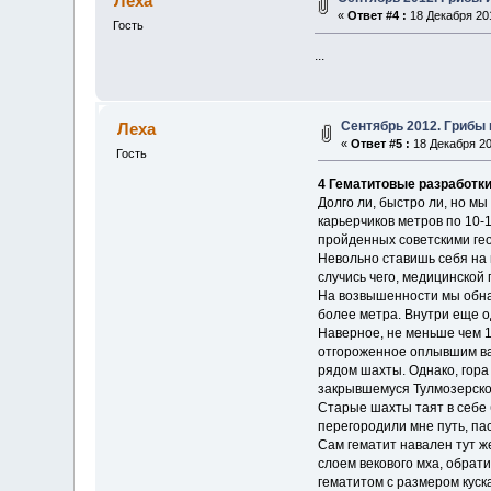
Леха
«
Ответ #4 :
18 Декабря 201
Гость
...
Сентябрь 2012. Грибы 
Леха
«
Ответ #5 :
18 Декабря 20
Гость
4 Гематитовые разработк
Долго ли, быстро ли, но м
карьерчиков метров по 10-
пройденных советскими гео
Невольно ставишь себя на м
случись чего, медицинско
На возвышенности мы обнар
более метра. Внутри еще о
Наверное, не меньше чем 1
отгороженное оплывшим вал
рядом шахты. Однако, гора
закрывшемуся Тулмозерском
Старые шахты таят в себе 
перегородили мне путь, пас
Сам гематит навален тут же
слоем векового мха, обрат
гематитом с размером куск