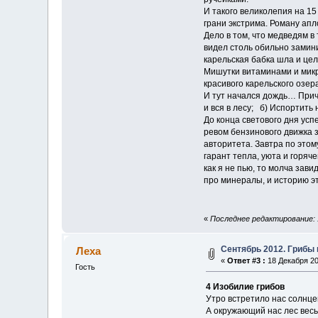
И такого великолепия на 15
грани экстрима. Роману апл
Дело в том, что медведям в
видел столь обильно замин
карельская бабка шла и цел
Мишутки витаминами и микр
красивого карельского озера
И тут начался дождь… Приче
и вся в лесу; б) Испортить
До конца светового дня ус
ревом бензинового движка 
авторитета. Завтра по этом
гарант тепла, уюта и горяч
как я не пью, то молча зав
про минералы, и историю эт
«
Последнее редактирование: 1
Сентябрь 2012. Грибы 
Леха
«
Ответ #3 :
18 Декабря 20
Гость
4 Изобилие грибов
Утро встретило нас солнце
А окружающий нас лес весь