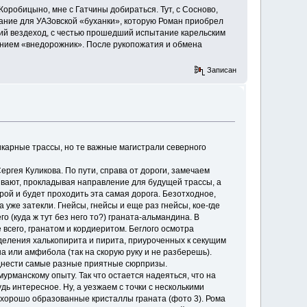
Коробицыно, мне с Гатчины добираться. Тут, с Сосново,
ание для УАЗовской «буханки», которую Роман приобрел
кий вездеход, с честью прошедший испытание карельским
анием «внедорожник». После рукопожатия и обмена
Записан
икарные трассы, но те важные магистрали северного
ргея Куликова. По пути, справа от дороги, замечаем
рывают, прокладывая направление для будущей трассы, а
ой и будет проходить эта самая дорога. Безотходное,
 уже затекли. Гнейсы, гнейсы и еще раз гнейсы, кое-где
(куда ж тут без него то?) граната-альмандина. В
всего, гранатом и кордиеритом. Беглого осмотра
деления халькопирита и пирита, приуроченных к секущим
 или амфибола (так на скорую руку и не разберешь).
однести самые разные приятные сюрпризы.
урманскому опыту. Так что остается надеяться, что на
ь интересное. Ну, а уезжаем с точки с несколькими
е хорошо образованные кристаллы граната (фото 3). Рома