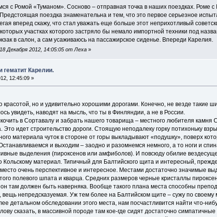
мся с Ромой «Туманом». Сосново – отправная точка в наших поездках. Роме с 
 Предстоящая поездка знаменательна и тем, что это первое серьезное испыт
бегая вперед скажу, что стал уважать еще больше этот неприхотливый советс
которых участках которого застряло бы немало импортной техники под назв
зак в салон, а сам усаживаюсь на пассажирское сиденье. Впереди Карелия.
8 Декабря 2012, 14:05:05 от Леха
»
и гематит Карелии.
12, 12:45:09 »
о красотой, но и удивительно хорошими дорогами. Конечно, не везде такие ш
сь увидеть, наводят на мысль, что ты в Финляндии, а не в России.
скочить в Сортавалу и забрать нашего товарища – местного любителя камня Се
а. Это идет строительство дороги. Стоящую неподалеку горку потихоньку вз
ого материала чуток в стороне от горы выкладывают «подушку», поверх котор
 Останавливаемся и выходим – заодно и разомнемся немного, а то ноги и спина
вные выделения (пироксенов или амфиболов). И повсюду обилие вездесущего 
 Кольскому материал. Типичный для Балтийского щита и интересный, прежде 
о место очень перспективное и интересное. Местами достаточно значимые вы
ого полевого шпата и кварца. Средних размеров черные кристаллы пироксена
о он там должен быть наверняка. Вообще такого плана места способны преп
, вещь непредсказуемая. Уж тем более на Балтийском щите – сужу по своему м
лее детальном обследовании этого места, нам посчастливится найти что-нибуд
лову сказать, в массивной породе там кое-где сидят достаточно симпатичны