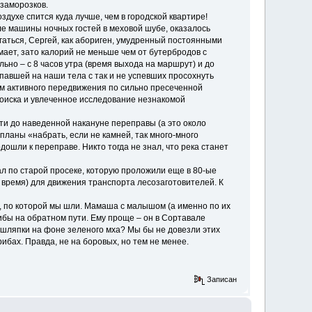
заморозков.
здухе спится куда лучше, чем в городской квартире!
ле машины ночных гостей в меховой шубе, оказалось
гаться, Сергей, как абориген, умудренный постоянными
ает, зато калорий не меньше чем от бутербродов с
льно – с 8 часов утра (время выхода на маршрут) и до
тупавшей на наши тела с так и не успевших просохнуть
том активного передвижения по сильно пресеченной
 поиска и увлеченное исследование незнакомой
пути до наведенной накануне переправы (а это около
планы «набрать, если не камней, так много-много
дошли к переправе. Никто тогда не знал, что река станет
л по старой просеке, которую проложили еще в 80-ые
 время) для движения транспорта лесозаготовителей. К
, по которой мы шли. Мамаша с малышом (а именно по их
ибы на обратном пути. Ему проще – он в Сортавале
 шляпки на фоне зеленого мха? Мы бы не довезли этих
рибах. Правда, не на боровых, но тем не менее.
Записан