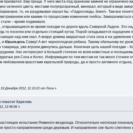
м прихватил. Ему проще. У него места под хранение камней не ограничено ка
мно-зеленого цвета, местами полупрозрачный, минерал, который в виде аморфн
Биркачане, то, не раздумывая сказал бы: «Гидрослюды, блин!». Там все поня
ветриванием или какими-то процессами изменения гнейсы. Заморачиваться и 
 стали – время поджимало.
, открывающиеся во время поездки по дороге вдоль Северной Ладоги. Это н
удь то поселок или отдельно стоящий хутор. Порой складывается ощущение п
сающих над ним скал. А вокруг домика аккуратные стога сена и на удивлени
, и
Юрьев день
Север! А вот черноплодная рябина. Такому обильному ее урожа
 товарища, уже втроем двинулись дальше. Конечная цель нашей поездки – К
 рудники. Нас интересуют в большей степени не всем известные и посещаем
дуречье рек Сона и Колос. Информации по тем местам не так много (точнее оч
м любованием красотами карельской природы, да и просто активного отдыха, 
19 Декабря 2012, 11:10:21 от Леха
»
и гематит Карелии.
2, 12:46:06 »
 настоящее испытание Роминого вездехода. Относительно неплохая поначалу
уже просто направлением среди деревьев. И направление сие было слеплено