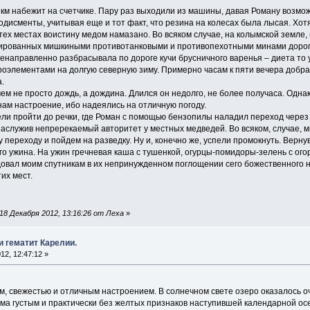
 км набежит на счетчике. Пару раз выходили из машины, давая Роману возмож
одисменты, учитывая еще и тот факт, что резина на колесах была лысая. Хо
 тех местах воистину медом намазано. Во всяком случае, на колымской земле
ированных мишкиными противотанковыми и противопехотными минами дорог. 
енаправленно разбрасывала по дороге кучи брусничного варенья – диета то 
оэлементами на долгую северную зиму. Примерно часам к пяти вечера добрал
.
м не просто дождь, а дождина. Длился он недолго, не более получаса. Однако
 нам настроение, ибо надеялись на отличную погоду.
пели пройти до речки, где Роман с помощью бензопилы наладил переход чере
заслужив непререкаемый авторитет у местных медведей. Во всяком, случае, м
у переходу и пойдем на разведку. Ну и, конечно же, успели промокнуть. Верн
его ужина. На ужин гречневая каша с тушенкой, огурцы-помидоры-зелень с огор
идовал моим спутникам в их непринужденном поглощении сего божественного 
их мест.
8 Декабря 2012, 13:16:26 от Леха
»
и гематит Карелии.
12, 12:47:12 »
м, свежестью и отличным настроением. В солнечном свете озеро оказалось о
ма густым и практически без желтых признаков наступившей календарной ос