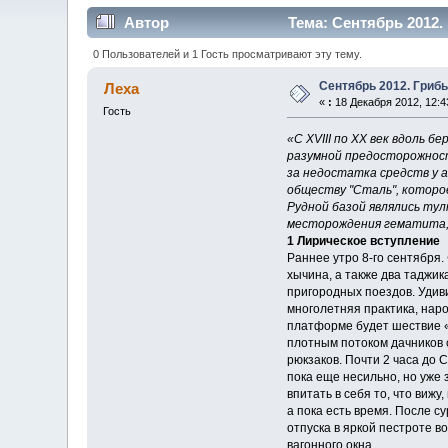
Автор
Тема: Сентябрь 2012.
0 Пользователей и 1 Гость просматривают эту тему.
Сентябрь 2012. Грибы
Леха
«
:
18 Декабря 2012, 12:4
Гость
«С XVIII по XX век вдоль 
разумной предосторожности
за недостатка средств у 
обществу "Сталь", которое 
Рудной базой являлись ту
месторождения гематита, 
1 Лирическое вступление
Раннее утро 8-го сентября
хычина, а также два таджи
пригородных поездов. Удиви
многолетняя практика, наро
платформе будет шествие «
плотным потоком дачников 
рюкзаков. Почти 2 часа до
пока еще несильно, но уже 
впитать в себя то, что виж
а пока есть время. После с
отпуска в яркой пестроте 
вагонного окна.