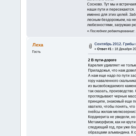
Сосново. Тут мы и встречае
наши пути и пересекаются.
именно для этих целей. За
лесным бездорожьем, на не
любезностями, загружаю рюк
«
Последнее редактирование: 1
Сентябрь 2012. Грибы 
Леха
«
Ответ #1 :
18 Декабря 20
Гость
2 В пути-дороге
Карелия удивляет не тольк
Приладожья, что нам довело
А нам еще надо по пути за
гору наваленного скальник
из высвобождаемого каменн
так сказать, производство.
проглядывают черные масси
принципе, знакомый еще по
хватило, чтобы понять, чт
гнейсы жилам мелкозернист
Кордиерита не увидели, н
Метаморфизм, как ни крути
следующий год, при уже бо
образцами альмандина. К с