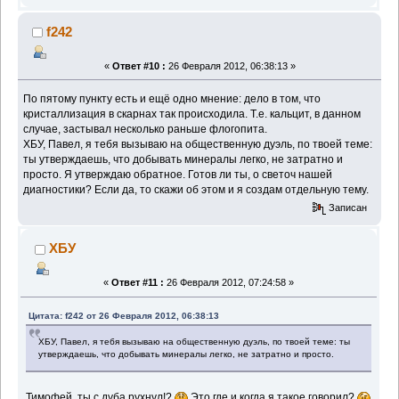
f242
«
Ответ #10 :
26 Февраля 2012, 06:38:13 »
По пятому пункту есть и ещё одно мнение: дело в том, что
кристаллизация в скарнах так происходила. Т.е. кальцит, в данном
случае, застывал несколько раньше флогопита.
ХБУ, Павел, я тебя вызываю на общественную дуэль, по твоей теме:
ты утверждаешь, что добывать минералы легко, не затратно и
просто. Я утверждаю обратное. Готов ли ты, о светоч нашей
диагностики? Если да, то скажи об этом и я создам отдельную тему.
Записан
ХБУ
«
Ответ #11 :
26 Февраля 2012, 07:24:58 »
Цитата: f242 от 26 Февраля 2012, 06:38:13
ХБУ, Павел, я тебя вызываю на общественную дуэль, по твоей теме: ты
утверждаешь, что добывать минералы легко, не затратно и просто.
Тимофей, ты с дуба рухнул!?
Это где и когда я такое говорил?