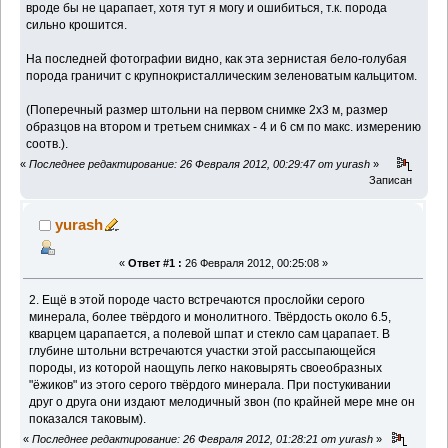
вроде бы не царапает, хотя тут я могу и ошибиться, т.к. порода
сильно крошится.
На последней фотографии видно, как эта зернистая бело-голубая
порода граничит с крупнокристаллическим зеленоватым кальцитом.
(Поперечный размер штольни на первом снимке 2х3 м, размер
образцов на втором и третьем снимках - 4 и 6 см по макс. измерению
соотв.).
«
Последнее редактирование: 26 Февраля 2012, 00:29:47 от yurash
»
Записан
yurash
«
Ответ #1 :
26 Февраля 2012, 00:25:08 »
2. Ещё в этой породе часто встречаются прослойки серого
минерала, более твёрдого и монолитного. Твёрдость около 6.5,
кварцем царапается, а полевой шпат и стекло сам царапает. В
глубине штольни встречаются участки этой рассыпающейся
породы, из которой наощупь легко наковырять своеобразных
"ёжиков" из этого серого твёрдого минерала. При постукивании
друг о друга они издают мелодичный звон (по крайней мере мне он
показался таковым).
«
Последнее редактирование: 26 Февраля 2012, 01:28:21 от yurash
»