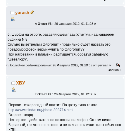
yurash
«
Ответ #6 :
26 Февраля 2012, 01:11:23 »
6. Шурфы на отроге, разделяющем падь Улунтуй, над карьером
рудника N 8.
Сильно выветрелый флогопит - правильно будет назвать это
псевдоморфозой вермикулита по флогопиту?
При нагревании в пламени распушается, образуя забавную
"шевелюру".
«
Последнее редактирование: 26 Февраля 2012, 01:28:53 от yurash
»
Записан
ХБУ
«
Ответ #7 :
26 Февраля 2012, 01:12:00 »
Первое - сахаровидный апатит. По цвету типа такого
http://www.mindat.org/photo-393714.html
Второе - кварц.
Четвертое - действительно похож на гиалофан. Он там низко-
бариевый, так что по плотности не сильно отличается от обычного
КПШ.