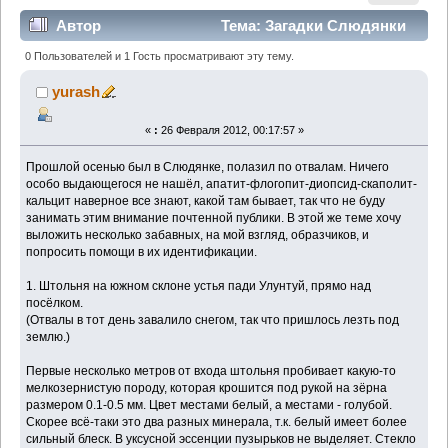
Автор
Тема: Загадки Слюдянки
(Прочитано 14240 раз)
0 Пользователей и 1 Гость просматривают эту тему.
yurash
«
:
26 Февраля 2012, 00:17:57 »
Прошлой осенью был в Слюдянке, полазил по отвалам. Ничего
особо выдающегося не нашёл, апатит-флогопит-диопсид-скаполит-
кальцит наверное все знают, какой там бывает, так что не буду
занимать этим внимание почтенной публики. В этой же теме хочу
выложить несколько забавных, на мой взгляд, образчиков, и
попросить помощи в их идентификации.
1. Штольня на южном склоне устья пади Улунтуй, прямо над
посёлком.
(Отвалы в тот день завалило снегом, так что пришлось лезть под
землю.)
Первые несколько метров от входа штольня пробивает какую-то
мелкозернистую породу, которая крошится под рукой на зёрна
размером 0.1-0.5 мм. Цвет местами белый, а местами - голубой.
Скорее всё-таки это два разных минерала, т.к. белый имеет более
сильный блеск. В уксусной эссенции пузырьков не выделяет. Стекло