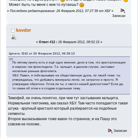
Может быть ты меня с кем то путаешь?
«
Последнее редактирование: 26 Февраля 2012, 07:27:39 от ХБУ
»
Записан
kovdor
«
Ответ #12 :
26 Февраля 2012, 09:52:15 »
Цитата: f242 от 26 Февраля 2012, 06:38:13
По пятому пункту есть и ещё одно мнение: дело в том, что кристаллизация
в скарнах так происходила. Т.е. кальцит, в данном случае, застывал
несколько раньше флогопита.
ХБУ, Павел, я тебя вызываю на общественную дуэль, по твоей теме: ты
утверждаешь, что добывать минералы легко, не затратно и просто. Я
утверждаю обратное. Готов ли ты, о светоч нашей диагностики? Если да,
то скажи об этом и я создам отдельную тему.
Тимофей, не очень понятно, при чем тут застывание кальцита.
Нормальная тектоника, как сказал ХБУ. Там часто попадается такая
штука - крупный кристалл который разбирается на подобные
сегменты.
Второе высказывание тоже какое-то странное, и на Пашу это
совсем не похоже..
Записан