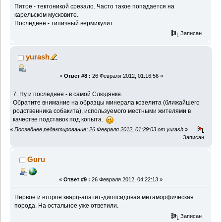
Пятое - тектоникой срезало. Часто такое попадается на
карельском мусковите.
Последнее - типичный вермикулит.
Записан
yurash
«
Ответ #8 :
26 Февраля 2012, 01:16:56 »
7. Ну и последнее - в самой Слюдянке.
Обратите внимание на образцы минерала козелита (ближайшего
родственника собакита), используемого местными жителями в
качестве подставок под копыта.
«
Последнее редактирование: 26 Февраля 2012, 01:29:03 от yurash
»
Записан
Guru
«
Ответ #9 :
26 Февраля 2012, 04:22:13 »
Первое и второе кварц-апатит-диопсидовая метаморфическая
порода. На остальное уже ответили.
Записан