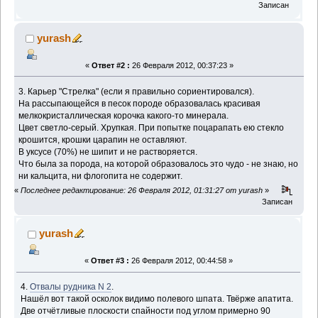
Записан
yurash
«
Ответ #2 :
26 Февраля 2012, 00:37:23 »
3. Карьер "Стрелка" (если я правильно сориентировался).
На рассыпающейся в песок породе образовалась красивая
мелкокристаллическая корочка какого-то минерала.
Цвет светло-серый. Хрупкая. При попытке поцарапать ею стекло
крошится, крошки царапин не оставляют.
В уксусе (70%) не шипит и не растворяется.
Что была за порода, на которой образовалось это чудо - не знаю, но
ни кальцита, ни флогопита не содержит.
«
Последнее редактирование: 26 Февраля 2012, 01:31:27 от yurash
»
Записан
yurash
«
Ответ #3 :
26 Февраля 2012, 00:44:58 »
4.
Отвалы рудника N 2
.
Нашёл вот такой осколок видимо полевого шпата. Твёрже апатита.
Две отчётливые плоскости спайности под углом примерно 90