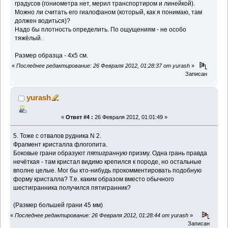
градусов (гониометра нет, мерил транспортиром и линейкой).
Можно ли считать его гиалофаном (который, как я понимаю, там
должен водиться)?
Надо бы плотность определить. По ощущениям - не особо
тяжёлый.
Размер образца - 4х5 см.
«
Последнее редактирование: 26 Февраля 2012, 01:28:37 от yurash
»
Записан
yurash
«
Ответ #4 :
26 Февраля 2012, 01:01:49 »
5. Тоже с отвалов рудника N 2.
Фрагмент кристалла флогопита.
Боковые грани образуют
пятигранную
призму. Одна грань правда
нечёткая - там кристал видимо крепился к породе, но остальные
вполне целые. Мог бы кто-нибудь прокомментировать подобную
форму кристалла? Т.е. каким образом вместо обычного
шестигранника получился пятигранник?
(Размер большей грани 45 мм)
«
Последнее редактирование: 26 Февраля 2012, 01:28:44 от yurash
»
Записан