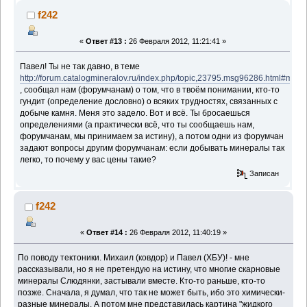
f242
«
Ответ #13 :
26 Февраля 2012, 11:21:41 »
Павел! Ты не так давно, в теме
http://forum.catalogmineralov.ru/index.php/topic,23795.msg96286.html#msg
, сообщал нам (форумчанам) о том, что в твоём понимании, кто-то
гундит (определение дословно) о всяких трудностях, связанных с
добыче камня. Меня это задело. Вот и всё. Ты бросаешься
определениями (а практически всё, что ты сообщаешь нам,
форумчанам, мы принимаем за истину), а потом одни из форумчан
задают вопросы другим форумчанам: если добывать минералы так
легко, то почему у вас цены такие?
Записан
f242
«
Ответ #14 :
26 Февраля 2012, 11:40:19 »
По поводу тектоники. Михаил (ковдор) и Павел (ХБУ)! - мне
рассказывали, но я не претендую на истину, что многие скарновые
минералы Слюдянки, застывали вместе. Кто-то раньше, кто-то
позже. Сначала, я думал, что так не может быть, ибо это химически-
разные минералы. А потом мне представилась картина "жидкого