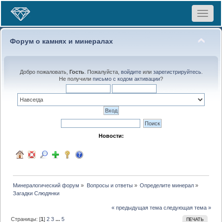
Toggle
navigat
Форум о камнях и минералах
Добро пожаловать,
Гость
. Пожалуйста,
войдите
или
зарегистрируйтесь
.
Не получили
письмо с кодом активации
?
Новости:
Минералогический форум
»
Вопросы и ответы
»
Определите минерал
»
Загадки Слюдянки
« предыдущая тема
следующая тема »
Страницы: [
1
]
2
3
...
5
ПЕЧАТЬ