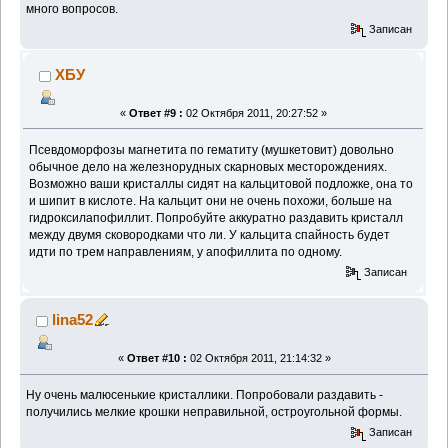
много вопросов.
Записан
ХБУ
«
Ответ #9 :
02 Октября 2011, 20:27:52 »
Псевдоморфозы магнетита по гематиту (мушкетовит) довольно
обычное дело на железнорудных скарновых месторождениях.
Возможно ваши кристаллы сидят на кальцитовой подложке, она то
и шипит в кислоте. На кальцит они не очень похожи, больше на
гидроксилапофиллит. Попробуйте аккуратно раздавить кристалл
между двумя сковородками что ли. У кальцита спайность будет
идти по трем направлениям, у апофиллита по одному.
Записан
lina52
«
Ответ #10 :
02 Октября 2011, 21:14:32 »
Ну очень малюсенькие кристаллики. Попробовали раздавить -
получились мелкие крошки неправильной, остроугольной формы.
Записан