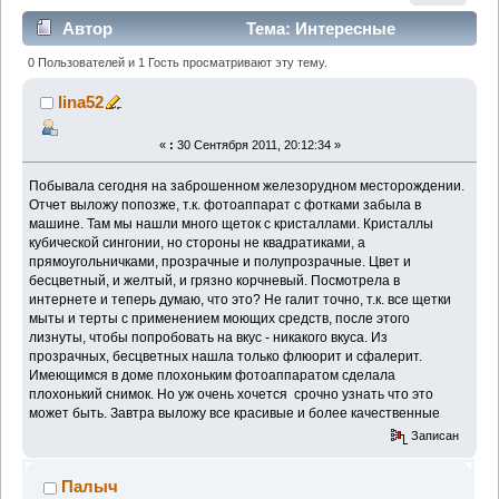
Автор
Тема: Интересные
кристаллы (Прочитано 6213 раз)
0 Пользователей и 1 Гость просматривают эту тему.
lina52
«
:
30 Сентября 2011, 20:12:34 »
Побывала сегодня на заброшенном железорудном месторождении.
Отчет выложу попозже, т.к. фотоаппарат с фотками забыла в
машине. Там мы нашли много щеток с кристаллами. Кристаллы
кубической сингонии, но стороны не квадратиками, а
прямоугольничками, прозрачные и полупрозрачные. Цвет и
бесцветный, и желтый, и грязно корчневый. Посмотрела в
интернете и теперь думаю, что это? Не галит точно, т.к. все щетки
мыты и терты с применением моющих средств, после этого
лизнуты, чтобы попробовать на вкус - никакого вкуса. Из
прозрачных, бесцветных нашла только флюорит и сфалерит.
Имеющимся в доме плохоньким фотоаппаратом сделала
плохонький снимок. Но уж очень хочется срочно узнать что это
может быть. Завтра выложу все красивые и более качественные
Записан
Палыч