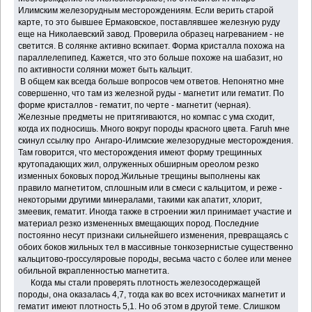
Илимским железорудным месторождениям. Если верить старой
карте, то это бывшее Ермаковское, поставлявшее железную руду
еще на Николаевский завод. Проверила образец нагреванием - не
светится. В солянке активно вскипает. Форма кристалла похожа на
параллелепипед. Кажется, что это больше похоже на шабазит, но
по активности солянки может быть кальцит.
В общем как всегда больше вопросов чем ответов. Непонятно мне
совершенно, что там из железной руды - магнетит или гематит. По
форме кристаллов - гематит, по черте - магнетит (черная).
Железные предметы не притягиваются, но компас с ума сходит,
когда их подносишь. Много вокруг породы красного цвета. Faruh мне
скинул ссылку про Ангаро-Илимские железорудные месторождения.
Там говорится, что месторождения имеют форму трещинных
крутопадающих жил, олруженных обширным ореолом резко
изменных боковых пород.Жильные трещины выполнены как
правило магнетитом, сплошным или в смеси с кальцитом, и реже -
некоторыми другими минералами, такими как апатит, хлорит,
змеевик, гематит. Иногда также в строении жил принимает участие и
материал резко измененных вмещающих пород. Последние
постоянно несут признаки сильнейшего изменения, превращаясь с
обоих боков жильных тел в массивные тонкозернистые существенно
кальцитово-гроссуляровые породы, весьма часто с более или менее
обильной вкрапленностью магнетита.
Когда мы стали проверять плотность железосодержащей
породы, она оказалась 4,7, тогда как во всех источниках магнетит и
гематит имеют плотность 5,1. Но об этом в другой теме. Слишком