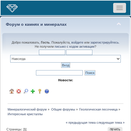
Toggle
navigat
Форум о камнях и минералах
Добро пожаловать,
Гость
. Пожалуйста,
войдите
или
зарегистрируйтесь
.
Не получили
письмо с кодом активации
?
Новости:
Минералогический форум
»
Общие форумы
»
Геологическая песочница
»
Интересные кристаллы
« предыдущая тема
следующая тема »
Страницы: [
1
]
ПЕЧАТЬ