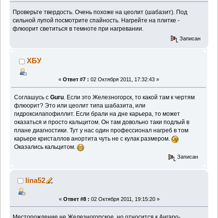
Проверьте твердость. Очень похоже на цеолит (шабазит). Под
сильной лупой посмотрите спайность. Нагрейте на плитке -
флюорит светиться в темноте при нагревании.
Записан
ХБУ
«
Ответ #7 :
02 Октября 2011, 17:32:43 »
Соглашусь с
Guru
. Если это Железногорск, то какой там к чертям
флюорит? Это или цеолит типа шабазита, или
гидроксилапофиллит. Если брали на дне карьера, то может
оказаться и просто кальцитом. Он там довольно таки подлый в
плане диагностики. Тут у нас один профессионал нагреб в том
карьере кристаллов анортита чуть не с кулак размером.
Оказались кальцитом.
Записан
lina52
«
Ответ #8 :
02 Октября 2011, 19:15:20 »
Месторождение не Железногорское, но относится к Ангаро-