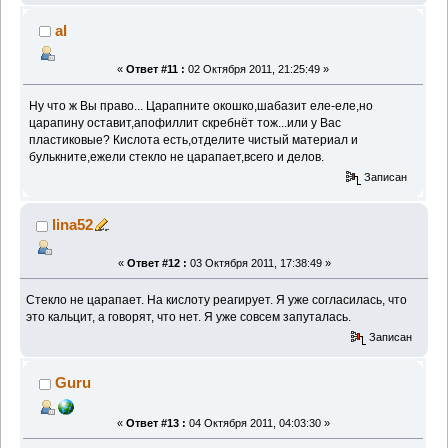
al
«
Ответ #11 :
02 Октября 2011, 21:25:49 »
Ну что ж Вы право... Царапните окошко,шабазит еле-еле,но
царапину оставит,апофиллит скребнёт тож...или у Вас
пластиковые? Кислота есть,отделите чистый материал и
булькните,ежели стекло не царапает,всего и делов.
Записан
lina52
«
Ответ #12 :
03 Октября 2011, 17:38:49 »
Стекло не царапает. На кислоту реагирует. Я уже согласилась, что
это кальцит, а говорят, что нет. Я уже совсем запуталась.
Записан
Guru
«
Ответ #13 :
04 Октября 2011, 04:03:30 »