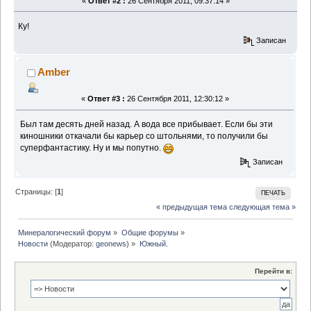
«
Ответ #2 :
26 Сентября 2011, 09:37:14 »
Ку!
Записан
Amber
«
Ответ #3 :
26 Сентября 2011, 12:30:12 »
Был там десять дней назад. А вода все прибывает. Если бы эти
киношники откачали бы карьер со штольнями, то получили бы
суперфантастику. Ну и мы попутно.
Записан
Страницы: [
1
]
ПЕЧАТЬ
« предыдущая тема
следующая тема »
Минералогический форум
»
Общие форумы
»
Новости
(Модератор:
geonews
) »
Южный.
Перейти в: