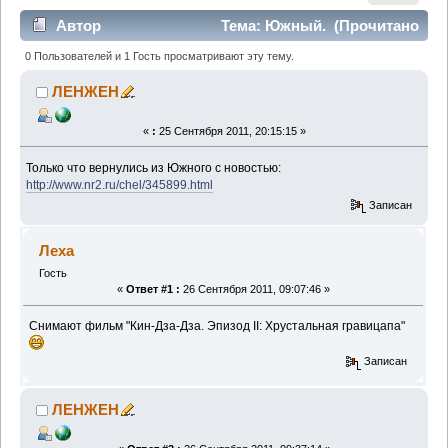
Автор
Тема: Южный. (Прочитано
1651 раз)
0 Пользователей и 1 Гость просматривают эту тему.
ЛЕНЖЕН
«
:
25 Сентября 2011, 20:15:15 »
Только что вернулись из Южного с новостью:
http://www.nr2.ru/chel/345899.html
Записан
Леха
Гость
«
Ответ #1 :
26 Сентября 2011, 09:07:46 »
Снимают фильм "Кин-Дза-Дза. Эпизод II: Хрустальная гравицапа"
Записан
ЛЕНЖЕН