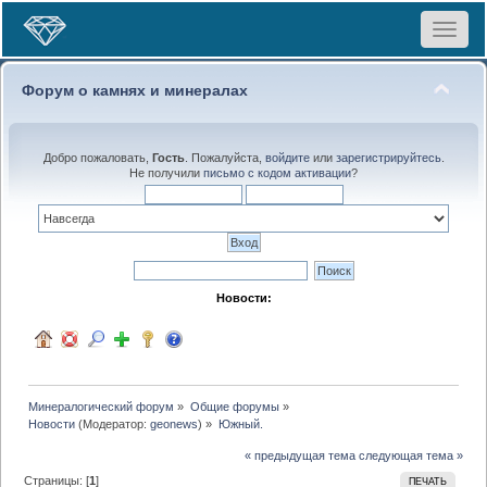
Toggle
navigat
Форум о камнях и минералах
Добро пожаловать,
Гость
. Пожалуйста,
войдите
или
зарегистрируйтесь
.
Не получили
письмо с кодом активации
?
Новости:
Минералогический форум
»
Общие форумы
»
Новости
(Модератор:
geonews
) »
Южный.
« предыдущая тема
следующая тема »
Страницы: [
1
]
ПЕЧАТЬ