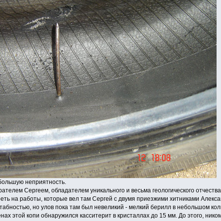
большую неприятность.
рателем Сергеем, обладателем уникального и весьма геологического отчеств
еть на работы, которые вел там Сергей с двумя приезжими хитниками Алекс
абностью, но улов пока там был невеликий - мелкий берилл в небольшом кол
нах этой копи обнаружился касситерит в кристаллах до 15 мм. До этого, нико