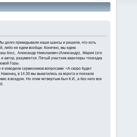
 Мы долго прикидывали наши шансы и решили, что хоть
й, либо не едем вообще. Конечно, мы едем.
наш босс, Александр Николаевич (Александр), Мария (это
, и автор, разумеется. Пятый участник авантюры <поездка
ловой Горы.
 я изводили сервисников вопросами: <А скоро будет
п. Наконец, в 14.30 мы выкатились за ворота и поехали
вис в воздухе. Но этим четвертым был К.И., а без него все
0.