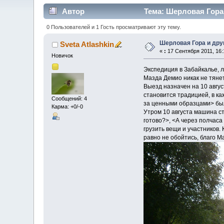
Автор
Тема: Шерловая Гора 
0 Пользователей и 1 Гость просматривают эту тему.
Шерловая Гора и дру
Sveta Atlashkin
«
:
17 Сентября 2011, 16:
Новичок
Экспедиция в Забайкалье, л
Мазда Демио никак не тянет
Выезд назначен на 10 авгу
становится традицией, в ка
Сообщений: 4
за ценными образцами> был 
Карма: +0/-0
Утром 10 августа машина ст
готово?>, <А через полчаса 
грузить вещи и участников. 
равно не обойтись, благо М