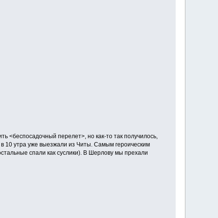
ить <беспосадочный перелет>, но как-то так получилось,
а в 10 утра уже выезжали из Читы. Самым героическим
остальные спали как суслики). В Шерлову мы прехали