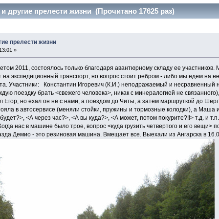
и другие прелести жизни (Прочитано 17625 раз)
гие прелести жизни
13:01 »
етом 2011, состоялось только благодаря авантюрному складу ее участников.
 на экспедиционный транспорт, но вопрос стоит ребром - либо мы едем на не
ста. Участники: Константин Игоревич (К.И.) неподражаемый и несравненный 
ждую поездку брать <свежего человека>, никак с минералогией не связанного)
Егор, но ехал он не с нами, а поездом до Читы, а затем маршруткой до Шер
ояла в автосервисе (меняли стойки, пружины и тормозные колодки), а Маша и
будет?>, <А через час?>, <А вы куда?>, <А может, потом покурите?!!> т.д. и т.
Когда нас в машине было трое, вопрос <куда грузить четвертого и его вещи> по
азда Демио - это резиновая машина. Вмещает все. Выехали из Ангарска в 16.0