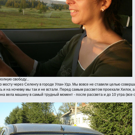
олную свободу...
о мосту через Селенгу в городе Улан-Удэ. Мы вовсе не ставили целью соверш
сь и на ночевку мы так и не встали. Перед самым рассветом проехали Хилок, 
на вела машину в самый трудный момент - после рассвета и до 10 утра (все 