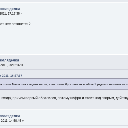
 погляделки
011, 17:17:38 »
 от нее останется?
 погляделки
2011, 20:16:42 »
 2011, 16:57:37
 на схеме Миши она в одном месте, а на схеме Ярослава их вообще 2 рядом и немного не
ва входа, причем первый обвалился, потому цифра и стоит над вторым, дейст
 погляделки
2011, 14:50:45 »