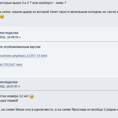
, которые выше 3 и 2 ? или наоборот - ниже ?
есь склон, нашли дырку из которой тянет просто могильным холодом, но так её
 погляделки
011, 16:49:33 »
нее опубликованным картам
.ru/index.php/topic,21357.15.html
oto7351547.html
 погляделки
011, 16:57:37 »
артах номера 12 нет
выше первой
, на схеме Миши она в одном месте, а на схеме Ярослава их вообще 2 рядом