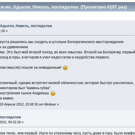
м-ие. Адыгея, Никель, погляделки (Прочитано 6187 раз)
 Адыгея, Никель, погляделки
:16 »
вгуста решились мы сходить в штольни Белореченского месторождения.
а за удивлением.
ка. Это был мой второй поход, во всех смыслах. Второй на Белоречку, первый
оход в горы, в котором я учел недостатки и неудобства первого.
роком смысле) пошли за невиданным!
олнечный, однако встретил низкой облачностью, которая быстро рассеялась.
иентиром был "камень-губка".
о настроения сынок Андрюша
а камне.
9 Апреля 2012, 15:58:30 от Medwar
»
 погляделки
011, 09:32:26 »
ее легко, чем первый. Идти по утреннему лесу, пусть даже в гору, было комф