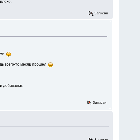
плохо.
Записан
иями
едь всего-то месяц прошел
 и добивался.
Записан
Записан