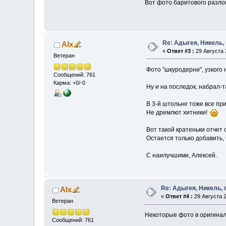
Вот фото баритового разлом
Re: Адыгея, Никель,
Alx
«
Ответ #3 :
29 Августа 2
Ветеран
Фото "шкуродерни", узкого 
Сообщений: 761
Карма: +0/-0
Ну и на последок, набрал-
В 3-й штольне тоже все пр
Не дремлют хитники!
Вот такой кратеньки отчет 
Остается только добавить,
С наилучшими, Алексей.
Re: Адыгея, Никель,
Alx
«
Ответ #4 :
29 Августа 2
Ветеран
Некоторые фото в оригина
Сообщений: 761