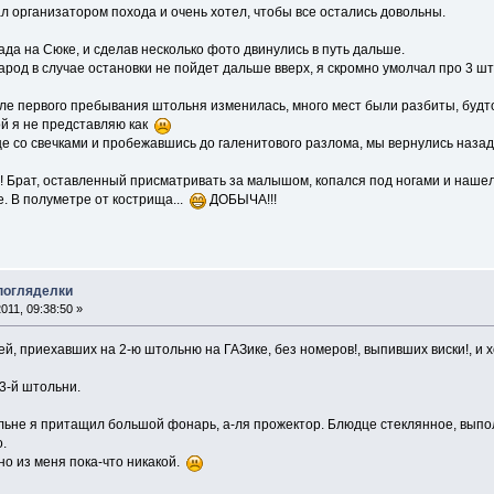
ал организатором похода и очень хотел, чтобы все остались довольны.
ада на Сюке, и сделав несколько фото двинулись в путь дальше.
арод в случае остановки не пойдет дальше вверх, я скромно умолчал про 3 шт
ле первого пребывания штольня изменилась, много мест были разбиты, будто
ой я не представляю как
е со свечками и пробежавшись до галенитового разлома, мы вернулись назад
!!! Брат, оставленный присматривать за малышом, копался под ногами и нашел
е. В полуметре от кострища...
ДОБЫЧА!!!
 погляделки
011, 09:38:50 »
й, приехавших на 2-ю штольню на ГАЗике, без номеров!, выпивших виски!, и 
3-й штольни.
льне я притащил большой фонарь, а-ля прожектор. Блюдце стеклянное, вы
.
о из меня пока-что никакой.