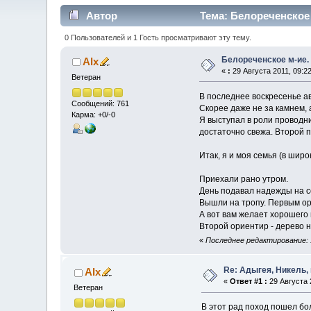
Автор
Тема: Белореченское 
0 Пользователей и 1 Гость просматривают эту тему.
Белореченское м-ие.
Alx
«
:
29 Августа 2011, 09:22
Ветеран
В последнее воскресенье а
Сообщений: 761
Скорее даже не за камнем, 
Карма: +0/-0
Я выступал в роли проводни
достаточно свежа. Второй п
Итак, я и моя семья (в ши
Приехали рано утром.
День подавал надежды на с
Вышли на тропу. Первым ор
А вот вам желает хорошег
Второй ориентир - дерево н
«
Последнее редактирование: 1
Re: Адыгея, Никель,
Alx
«
Ответ #1 :
29 Августа 2
Ветеран
В этот рад поход пошел бол