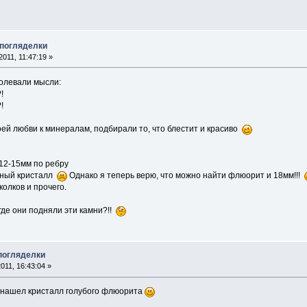
 погляделки
011, 11:47:19 »
долевали мысли:
!
!
оей любви к минералам, подбирали то, что блестит и красиво
12-15мм по ребру
олный кристалл
Однако я теперь верю, что можно найти флюорит и 18мм!!!
колков и прочего.
 где они подняли эти камни?!!
 погляделки
011, 16:43:04 »
л, нашел кристалл голубого флюорита