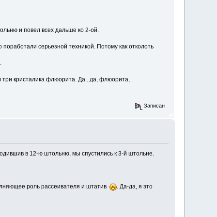
ольню и повел всех дальше ко 2-ой.
 поработали серьезной техникой. Потому как отколоть
.
 три кристалика флюорита. Да...да, флюорита,
Записан
ходившив в 12-ю штольню, мы спустились к 3-й штольне.
полняющее роль рассеивателя и штатив
. Да-да, я это