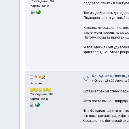
Сообщений: 761
радовало, так как я выступ
Карма: +0/-0
Так мы добрались до водоп
Подозревая, что усталый н
К великому сожалению, пос
такие куски породы кувалд
Потому, показав пристанищ
И вот здесь я был удивлен
кристаллы, 12-15мм в ребр
Re: Адыгея, Никель,
Alx
«
Ответ #2 :
29 Августа 2
Ветеран
Оставив трех местных парне
Сообщений: 761
Карма: +0/-0
Фото поста выше - запруда 
Что-бы сделать фото в што
все нес в рюкзаке ради фото
К сожалению фотограф видн