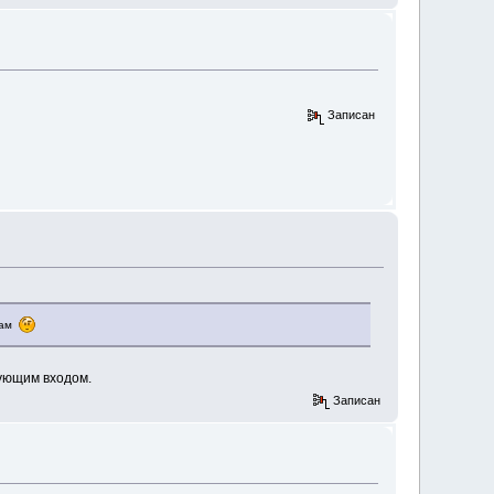
Записан
 там
вующим входом.
Записан