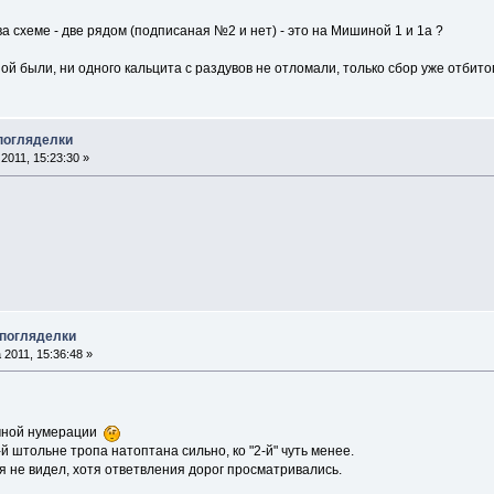
а схеме - две рядом (подписаная №2 и нет) - это на Мишиной 1 и 1а ?
мной были, ни одного кальцита с раздувов не отломали, только сбор уже отбито
 погляделки
2011, 15:23:30 »
 погляделки
 2011, 15:36:48 »
очной нумерации
-й штольне тропа натоптана сильно, ко "2-й" чуть менее.
 не видел, хотя ответвления дорог просматривались.