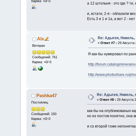
Карма: +0/-0
а 12 штольня - это где ? те
и, кстати, 2-я - облазили в
Есть 3 и 1 и 1а, а вот 2 - нет
Re: Адыгея, Никель,
Alx
«
Ответ #7 :
29 Августа 2
Ветеран
Я как-бы нумеровал по ра
Сообщений: 761
Карма: +0/-0
http://forum.catalogmineralov
http://www.photoshare.ru/ph
Re: Адыгея, Никель,
Pashka47
«
Ответ #8 :
29 Августа 2
Постоялец
как-бы на опубликованых к
Сообщений: 150
но из постов понятно, она 
Карма: +0/-0
и со второй тоже непонятка