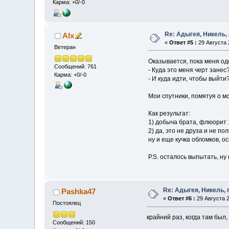
Карма: +0/-0
Re: Адыгея, Никель,
Alx
«
Ответ #5 :
29 Августа 2
Ветеран
Оказывается, пока меня о
Сообщений: 761
- Куда это меня черт занес?
Карма: +0/-0
- И куда идти, чтобы выйти?
Мои спутники, помятуя о м
Как результат:
1) добыча брата, флюорит 
2) да, это не друза и не п
ну и еще кучка обломков, ос
P.S. осталось выпытать, ну
Re: Адыгея, Никель,
Pashka47
«
Ответ #6 :
29 Августа 2
Постоялец
крайний раз, когда там бы
Сообщений: 150