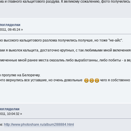
а и главного кальцитового раздува. К великому сожалению, фото получились 
 погляделки
011, 09:45:24 »
но высокого кальцитового разлома получились получше, но тоже "не-айс".
таки я выколок кальцита, достаточно крупных, с так любимыми мной включен
имеченные мной ранее места оказалиь либо выработанны, либо побиты - а в
о прогулке на Белоречку.
 что вернулись все уставшие, но очень довольные
чего я собственно
 погляделки
011, 10:04:32 »
ле:
http://www.photoshare.ru/album288884.html