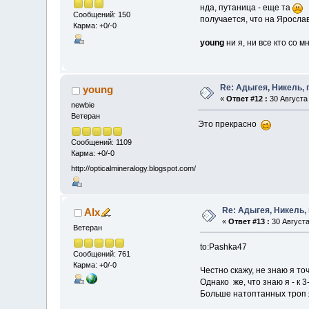
нда, путаница - еще та
Сообщений: 150
получается, что на Ярослав
Карма: +0/-0
young
ни я, ни все кто со 
Re: Адыгея, Никель,
young
«
Ответ #12 :
30 Августа 
newbie
Ветеран
Это прекрасно
Сообщений: 1109
Карма: +0/-0
http://opticalmineralogy.blogspot.com/
Re: Адыгея, Никель,
Alx
«
Ответ #13 :
30 Августа
Ветеран
to:Pashka47
Сообщений: 761
Карма: +0/-0
Честно скажу, не знаю я т
Однако же, что знаю я - к 3
Больше натоптанных троп я