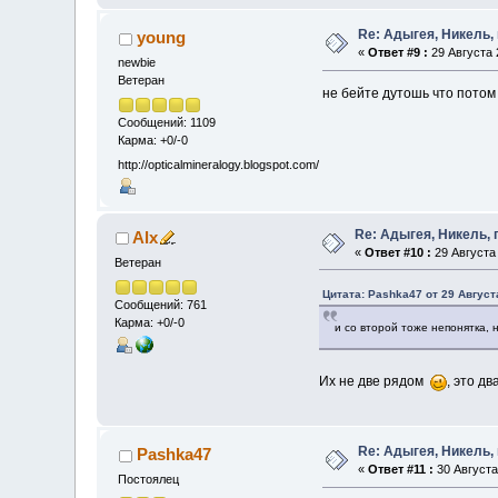
Re: Адыгея, Никель,
young
«
Ответ #9 :
29 Августа 2
newbie
Ветеран
не бейте дутошь что потом
Сообщений: 1109
Карма: +0/-0
http://opticalmineralogy.blogspot.com/
Re: Адыгея, Никель,
Alx
«
Ответ #10 :
29 Августа 
Ветеран
Цитата: Pashka47 от 29 Августа
Сообщений: 761
Карма: +0/-0
и со второй тоже непонятка,
Их не две рядом
, это д
Re: Адыгея, Никель,
Pashka47
«
Ответ #11 :
30 Августа 
Постоялец