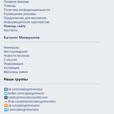
Правила форума
Помощь
Политика конфиденциальности
Размещение рекламы
Предложение для магазинов
Информационное партнёрство
Помощь сайту
Контакты
Каталог Минералов
Минералы
Месторождения
Новости геологии
События
Информация
Коллекции
Магазины камня
Наши группы
vk.com/catalogmineralov
twitter.com/catalogmineral
catalogmineralov.tumblr.com
flickr.com/photos/catalogmineralov
ok.ru/catalogmineralov
t.me/catalogmineralov