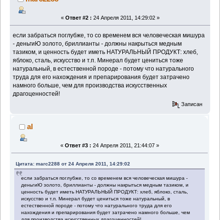
«
Ответ #2 :
24 Апреля 2011, 14:29:02 »
если забраться поглубже, то со временем вся человеческая мишура
- деньгиЮ золото, бриллианты - должны накрыться медным
тазиком, и ценность будет иметь НАТУРАЛЬНЫЙ ПРОДУКТ: хлеб,
яблоко, сталь, искусство и т.п. Минерал будет цениться тоже
натуральный, в естественной породе - потому что натурального
труда для его нахождения и препарирования будет затрачено
намного больше, чем для производства искусственных
драгоценностей!
Записан
al
«
Ответ #3 :
24 Апреля 2011, 21:44:07 »
Цитата: marc2288 от 24 Апреля 2011, 14:29:02
если забраться поглубже, то со временем вся человеческая мишура -
деньгиЮ золото, бриллианты - должны накрыться медным тазиком, и
ценность будет иметь НАТУРАЛЬНЫЙ ПРОДУКТ: хлеб, яблоко, сталь,
искусство и т.п. Минерал будет цениться тоже натуральный, в
естественной породе - потому что натурального труда для его
нахождения и препарирования будет затрачено намного больше, чем
для производства искусственных драгоценностей!