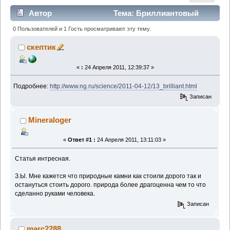
Автор
Тема: Бриллиантовый
дым из недр Земли (Прочитано 1779 раз)
0 Пользователей и 1 Гость просматривают эту тему.
скептик
«
:
24 Апреля 2011, 12:39:37 »
Подробнее:
http://www.ng.ru/science/2011-04-12/13_brilliant.html
Записан
Mineraloger
«
Ответ #1 :
24 Апреля 2011, 13:11:03 »
Статья интресная.
З.Ы. Мне кажется что природные камни как стоили дорого так и
остануться стоить дорого. природа более драгоценна чем то что
сделанно руками человека.
Записан
marc2288