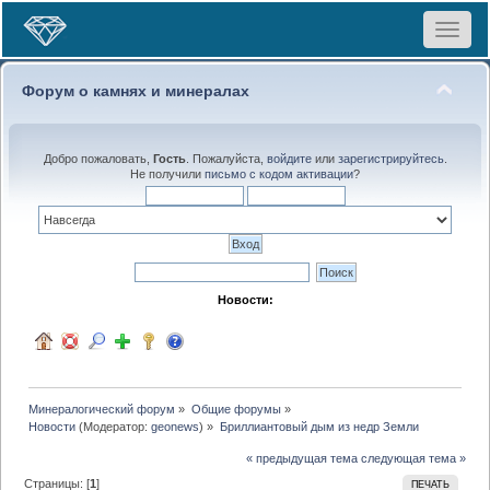
Toggle
navigat
Форум о камнях и минералах
Добро пожаловать,
Гость
. Пожалуйста,
войдите
или
зарегистрируйтесь
.
Не получили
письмо с кодом активации
?
Новости:
Минералогический форум
»
Общие форумы
»
Новости
(Модератор:
geonews
) »
Бриллиантовый дым из недр Земли 
« предыдущая тема
следующая тема »
Страницы: [
1
]
ПЕЧАТЬ