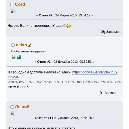
Cord
«
Ответ #2 :
24 Марта 2010, 13:34:17 »
Не, это Ванино творение... Угадал?
Записан
nekto
Глобальный модератор
«
Ответ #3 :
02 Декабря 2013, 00:32:51 »
в свободном доступе выложено здесь:
https://docviewer.yandex.ru/?
url=ya-
disk%3A%2F%2F%2Fdisk%2F%D1%82%D0%B5%D1%85%D0%BD%
всем спасибо!
Записан
Леший
«
Ответ #4 :
02 Декабря 2013, 02:44:25 »
Это ж надо на яндексе регистрироваться...