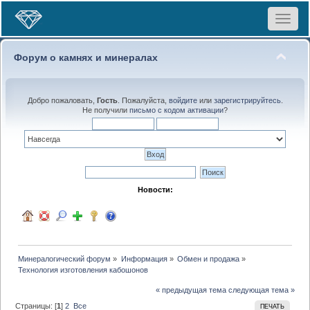
Toggle
navigat
Форум о камнях и минералах
Добро пожаловать,
Гость
. Пожалуйста,
войдите
или
зарегистрируйтесь
.
Не получили
письмо с кодом активации
?
Новости:
Минералогический форум
»
Информация
»
Обмен и продажа
»
Технология изготовления кабошонов
« предыдущая тема
следующая тема »
Страницы: [
1
]
2
Все
ПЕЧАТЬ