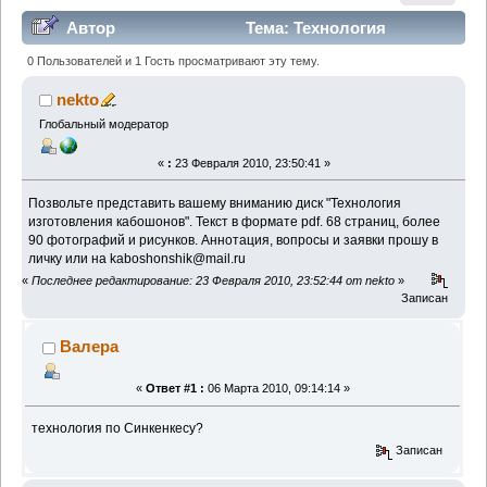
Автор
Тема: Технология
изготовления кабошонов (Прочитано 63072 раз)
0 Пользователей и 1 Гость просматривают эту тему.
nekto
Глобальный модератор
«
:
23 Февраля 2010, 23:50:41 »
Позвольте представить вашему вниманию диск "Технология
изготовления кабошонов". Текст в формате pdf. 68 страниц, более
90 фотографий и рисунков. Аннотация, вопросы и заявки прошу в
личку или на kaboshonshik@mail.ru
«
Последнее редактирование: 23 Февраля 2010, 23:52:44 от nekto
»
Записан
Валера
«
Ответ #1 :
06 Марта 2010, 09:14:14 »
технология по Синкенкесу?
Записан