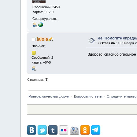
Сообщений: 2450
Карма: +16/-0
Североуральск
Re: Помогите определ
lalola
«
Ответ #4 :
16 Января 20
Новичок
Здорово, спасибо огромное 
Сообщений: 2
Карма: +0/-0
Страницы: [
1
]
Минералогический форум
»
Вопросы и ответы
»
Определите минер