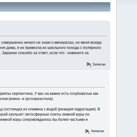
 совершенно ничего не знаю о минералах, но меня всегда
ня дома, я их привезла из школьного похода с полярного
. Заранее спасибо за ответ, если что - извините за
Записан
ркппы серпентина. У вас на камне есть голубоватые как
илов (клино- и ортохризотила).
 состоящих из оливина с водой (реакция гидратации). В
оторой скользят литосферные плиты земной коры по
т земной коры сопровождалось бы более частыми и
Записан