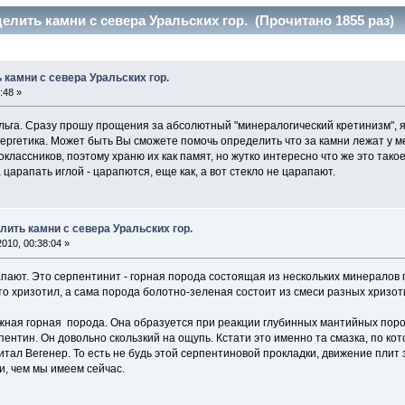
елить камни с севера Уральских гор. (Прочитано 1855 раз)
 камни с севера Уральских гор.
:48 »
льга. Сразу прошу прощения за абсолютный "минералогический кретинизм", я
ергетика. Может быть Вы сможете помочь определить что за камни лежат у ме
оклассников, поэтому храню их как памят, но жутко интересно что же это такое
царапать иглой - царапются, еще как, а вот стекло не царапают.
лить камни с севера Уральских гор.
010, 00:38:04 »
апают. Это серпентинит - горная порода состоящая из нескольких минералов г
то хризотил, а сама порода болотно-зеленая состоит из смеси разных хризот
жная горная порода. Она образуется при реакции глубинных мантийных пород
пентин. Он довольно скользкий на ощупь. Кстати это именно та смазка, по к
читал Вегенер. То есть не будь этой серпентиновой прокладки, движение пли
, чем мы имеем сейчас.