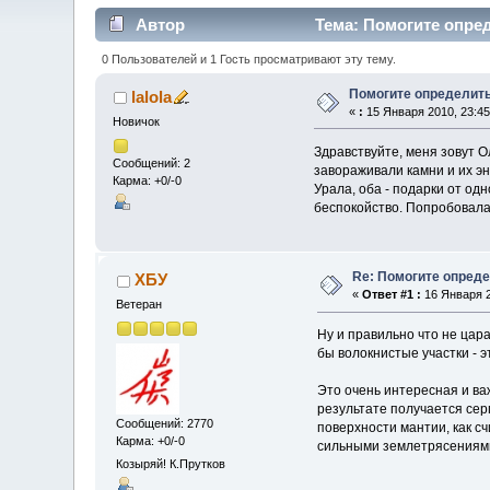
Автор
Тема: Помогите опред
0 Пользователей и 1 Гость просматривают эту тему.
Помогите определить
lalola
«
:
15 Января 2010, 23:45
Новичок
Здравствуйте, меня зовут О
Сообщений: 2
завораживали камни и их эн
Карма: +0/-0
Урала, оба - подарки от одн
беспокойство. Попробовала 
Re: Помогите опреде
ХБУ
«
Ответ #1 :
16 Января 2
Ветеран
Ну и правильно что не цар
бы волокнистые участки - э
Это очень интересная и ва
результате получается сер
Сообщений: 2770
поверхности мантии, как с
Карма: +0/-0
сильными землетрясениями
Козыряй! К.Прутков