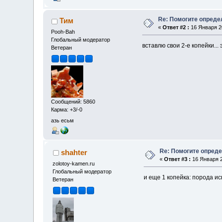
Re: Помогите определ
Тим
«
Ответ #2 :
16 Января 20
Pooh-Bah
Глобальный модератор
вставлю свои 2-е копейки...
Ветеран
Сообщений: 5860
Карма: +3/-0
азь есьм
Re: Помогите опреде
shahter
«
Ответ #3 :
16 Января 2
zolotoy-kamen.ru
Глобальный модератор
и еще 1 копейка: порода и
Ветеран