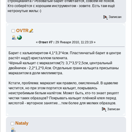
стронцианита? Розоватый барит отметается, совсем не похож.
Кто соберётся с хорошим инструментом - зовите. Есть там ещё
нетронутые жилы:-)
Записан
OVTR
«
Ответ #7 :
29 Января 2010, 11:23:19 »
Барит с халькопиритом 4,1*3,3*4см. Пластинчатый барит в центре
растёт над(!) кристаллом галенита.
Чёрный кальцит с марказитом(?): 3,7*3,5*2,5см, центральный
двойничок - 2,2*1,2*0,4см. Отдельные грани кальцита присыпаны
марказитом в доли миллиметра.
Кстати, проблема: марказит как правило, окисленный. В щавелке
чистится, но при этом портится кальцит, покрываясь
неистребимым белым налётом. Может быть, кто-то знает рецепт
чистки таких образцов? Покрывать кальцит плёнкой клея перед
кислотой - муторное занятие....тем более для мелких образцов.
Записан
Nataly