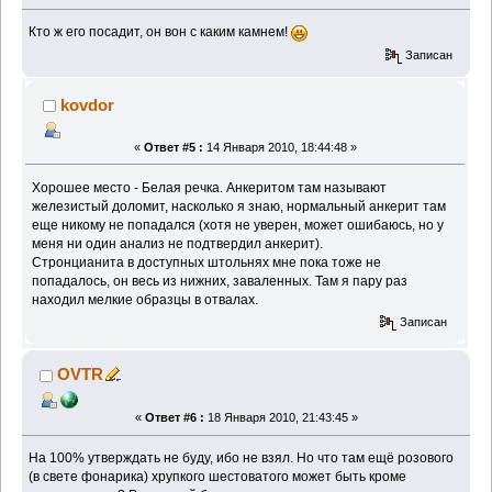
Кто ж его посадит, он вон с каким камнем!
Записан
kovdor
«
Ответ #5 :
14 Января 2010, 18:44:48 »
Хорошее место - Белая речка. Анкеритом там называют
железистый доломит, насколько я знаю, нормальный анкерит там
еще никому не попадался (хотя не уверен, может ошибаюсь, но у
меня ни один анализ не подтвердил анкерит).
Стронцианита в доступных штольнях мне пока тоже не
попадалось, он весь из нижних, заваленных. Там я пару раз
находил мелкие образцы в отвалах.
Записан
OVTR
«
Ответ #6 :
18 Января 2010, 21:43:45 »
На 100% утверждать не буду, ибо не взял. Но что там ещё розового
(в свете фонарика) хрупкого шестоватого может быть кроме