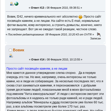
«
Ответ #13 :
08 Февраля 2010, 09:38:51 »
Вовик, f242, ничего криминального нет абсолютно
. Просто сайт
посвящён камням, а не лицам. На сайте есть E-mail, нормальные
фотки вышлю, кому интересно, а строить домыслы, конечно, никто
не запрещает. Вот уж не ожидал такой реакции, честное слово.
«
Последнее редактирование: 08 Февраля 2010, 10:20:43 от OVTR
»
Записан
Вовик
«
Ответ #14 :
08 Февраля 2010, 10:13:55 »
Просто сайт посвящён камням, а не лицам
Мне кажется данное утверждение слегка спорно. Да в первую
очередь это так. Но мне, например, очень интересны не только
камни, но и люди их собирающие. За несколько последних лет, что я
снова стал заниматься камнями, я перезнакомился с добрыми
тремя десятками людей, показанными мной в моих фотоальбомах
под именем "Хита южноуральская". И люди с интересом смотрят эти
фотоальбомы и я надеюсь не только ради камней, но и ради людей.
Например альбом "Минералы и
люди
посмотрели уже более 60 тыс.
раз, а все альбомы посмотрели уже более 170 тыс. раз.
Камни вечны, а люди довольно быстро покидают сей мир. На сайте