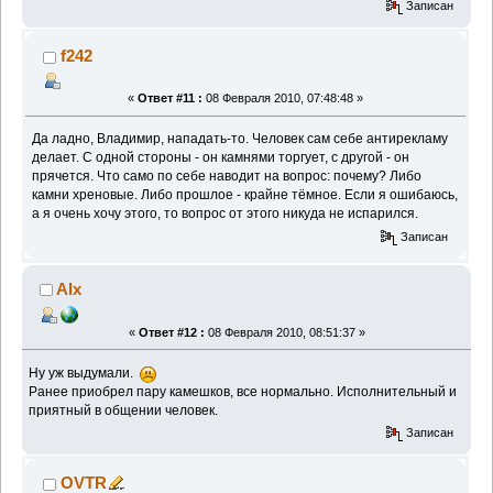
Записан
f242
«
Ответ #11 :
08 Февраля 2010, 07:48:48 »
Да ладно, Владимир, нападать-то. Человек сам себе антирекламу
делает. С одной стороны - он камнями торгует, с другой - он
прячется. Что само по себе наводит на вопрос: почему? Либо
камни хреновые. Либо прошлое - крайне тёмное. Если я ошибаюсь,
а я очень хочу этого, то вопрос от этого никуда не испарился.
Записан
Alx
«
Ответ #12 :
08 Февраля 2010, 08:51:37 »
Ну уж выдумали.
Ранее приобрел пару камешков, все нормально. Исполнительный и
приятный в общении человек.
Записан
OVTR