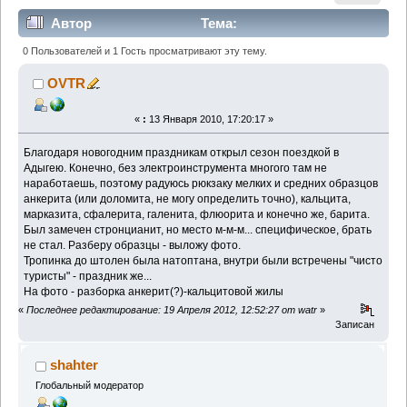
Автор
Тема:
Белореченское-2010, январь (Прочитано 38665 раз)
0 Пользователей и 1 Гость просматривают эту тему.
OVTR
«
:
13 Января 2010, 17:20:17 »
Благодаря новогодним праздникам открыл сезон поездкой в
Адыгею. Конечно, без электроинструмента многого там не
наработаешь, поэтому радуюсь рюкзаку мелких и средних образцов
анкерита (или доломита, не могу определить точно), кальцита,
марказита, сфалерита, галенита, флюорита и конечно же, барита.
Был замечен стронцианит, но место м-м-м... специфическое, брать
не стал. Разберу образцы - выложу фото.
Тропинка до штолен была натоптана, внутри были встречены "чисто
туристы" - праздник же...
На фото - разборка анкерит(?)-кальцитовой жилы
«
Последнее редактирование: 19 Апреля 2012, 12:52:27 от watr
»
Записан
shahter
Глобальный модератор