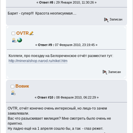
«
Ответ #8 :
29 Января 2010, 11:30:26 »
Барит - супер!!! Красота неописуемая....
Записан
OVTR
«
Ответ #9 :
07 Февраля 2010, 23:19:45 »
Коллеги, про поездку на Белореченское отчёт разместил тут:
http://mineralshop.narod.ru/nikel.htm
Записан
Вовик
«
Ответ #10 :
08 Февраля 2010, 06:22:29 »
OVTR, отчёт конечно очень интересный, но лица-то зачем
замалевали.
Вас что разыскивает милиция? Мне смотреть было очень не
приятно.
Ну ладно ещё на 1 апреля сошло бы, а так - глаз режет.