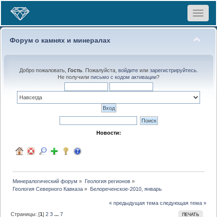
Toggle
navigat
Форум о камнях и минералах
Добро пожаловать,
Гость
. Пожалуйста,
войдите
или
зарегистрируйтесь
.
Не получили
письмо с кодом активации
?
Новости:
Минералогический форум
»
Геология регионов
»
Геология Северного Кавказа
»
Белореченское-2010, январь
« предыдущая тема
следующая тема »
Страницы: [
1
]
2
3
...
7
ПЕЧАТЬ