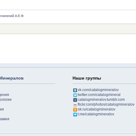
очинений А.Е.Ф.
 Минералов
Наши группы
vk.com/catalogmineralov
дения
twitter.com/catalogmineral
ологии
catalogmineralov.tumblr.com
flickr.com/photos/catalogmineralov
ия
ok.ru/catalogmineralov
t.me/catalogmineralov
камня