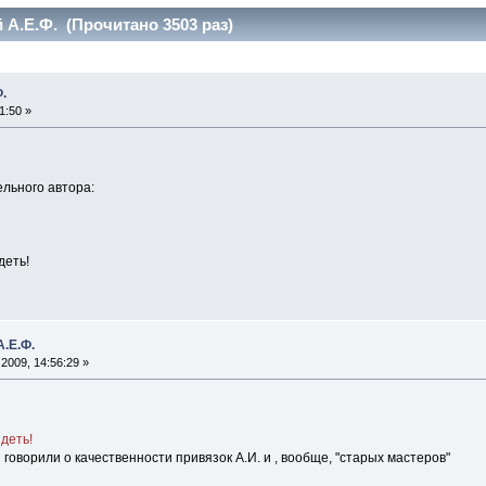
 А.Е.Ф. (Прочитано 3503 раз)
.
1:50 »
ельного автора:
деть!
А.Е.Ф.
2009, 14:56:29 »
идеть!
 говорили о качественности привязок А.И. и , вообще, "старых мастеров"