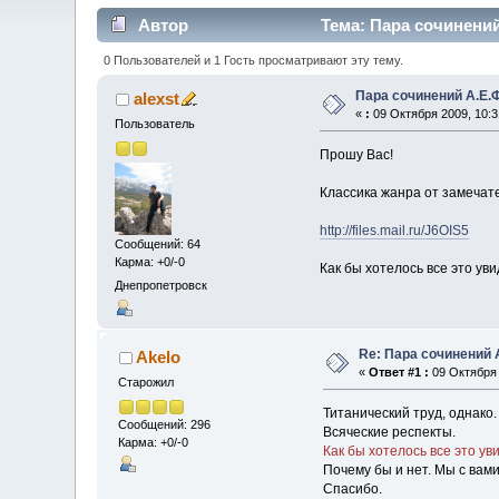
Автор
Тема: Пара сочинений
0 Пользователей и 1 Гость просматривают эту тему.
Пара сочинений А.Е.Ф
alexst
«
:
09 Октября 2009, 10:3
Пользователь
Прошу Вас!
Классика жанра от замечат
http://files.mail.ru/J6OIS5
Сообщений: 64
Карма: +0/-0
Как бы хотелось все это уви
Днепропетровск
Re: Пара сочинений 
Akelo
«
Ответ #1 :
09 Октября 
Старожил
Титанический труд, однако.
Сообщений: 296
Всяческие респекты.
Карма: +0/-0
Как бы хотелось все это ув
Почему бы и нет. Мы с вами
Спасибо.