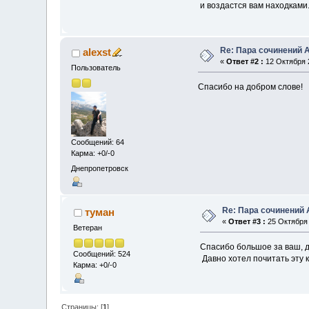
и воздастся вам находками
Re: Пара сочинений А
alexst
«
Ответ #2 :
12 Октября 2
Пользователь
Спасибо на добром слове!
Сообщений: 64
Карма: +0/-0
Днепропетровск
Re: Пара сочинений 
туман
«
Ответ #3 :
25 Октября 
Ветеран
Спасибо большое за ваш, д
Сообщений: 524
Давно хотел почитать эту 
Карма: +0/-0
Страницы: [
1
]