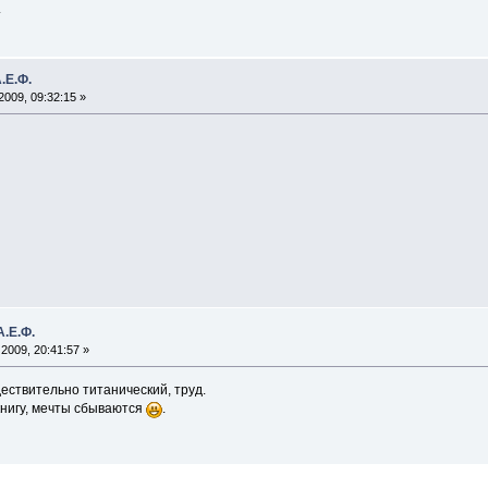
.
.Е.Ф.
009, 09:32:15 »
А.Е.Ф.
2009, 20:41:57 »
ествительно титанический, труд.
книгу, мечты сбываются
.