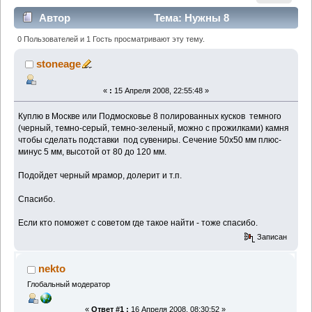
Автор
Тема: Нужны 8
полированных кусков из темного камня (Прочитано
0 Пользователей и 1 Гость просматривают эту тему.
4257 раз)
stoneage
«
:
15 Апреля 2008, 22:55:48 »
Куплю в Москве или Подмосковье 8 полированных кусков темного
(черный, темно-серый, темно-зеленый, можно с прожилками) камня
чтобы сделать подставки под сувениры. Сечение 50х50 мм плюс-
минус 5 мм, высотой от 80 до 120 мм.
Подойдет черный мрамор, долерит и т.п.
Спасибо.
Если кто поможет с советом где такое найти - тоже спасибо.
Записан
nekto
Глобальный модератор
«
Ответ #1 :
16 Апреля 2008, 08:30:52 »