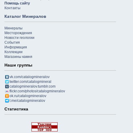
Помощь сайту
Контакты
Каталог Минералов
Минералы
Месторождения
Новости геологии
События
Информация
Коллекции
Магазины камня
Наши группы
vk.com/catalogmineralov
twitter.com/catalogmineral
catalogmineralov.tumblr.com
flickr.com/photos/catalogmineralov
ok.ru/catalogmineralov
t.me/catalogmineralov
Статистика