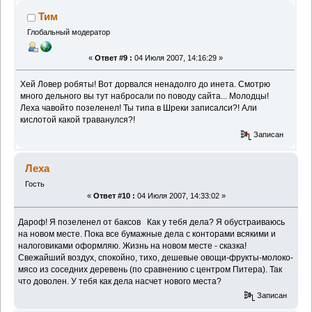
Тим
Глобальный модератор
«
Ответ #9 :
04 Июля 2007, 14:16:29 »
Хей Ловер робяты! Вот дорвался ненадолго до инета. Смотрю
много дельного вы тут набросали по поводу сайта... Молодцы!
Леха чавойто позеленел! Ты типа в Шреки записалси?! Али
кислотой какой траванулся?!
Записан
Леха
Гость
«
Ответ #10 :
04 Июля 2007, 14:33:02 »
Дароф! Я позеленел от баксов
Как у тебя дела? Я обустраиваюсь
на новом месте. Пока все бумажные дела с конторами всякими и
налоговиками оформляю. Жизнь на новом месте - сказка!
Свежайший воздух, спокойно, тихо, дешевые овощи-фрукты-молоко-
мясо из соседних деревень (по сравнению с центром Питера). Так
что доволен. У тебя как дела насчет нового места?
Записан