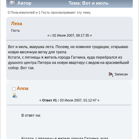
Автор
Тема: Вот и июль
(Прочитано 11054 раз)
0 Пользователей и 1 Гость просматривают эту тему.
Леха
Гость
«
:
02 Июля 2007, 09:17:35 »
Вот и июль, макушка лета. Посему, не изменяя традиции, открываю
новую месячную ветку для трепа
Кстати, с пятницы я житель города Гатчина, куда перебрался из
душного центра Питера на новую квартиру с видом на красивейший
собор. Вот так.
Записан
Anna
«
Ответ #1 :
03 Июля 2007, 01:12:47 »
В ответ на:
Кстати, с пятницы я житель города Гатчина, куда