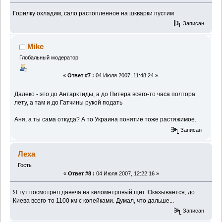
Горилку охладим, сало растопленное на шкварки пустим
Записан
Mike
Глобальный модератор
«
Ответ #7 :
04 Июля 2007, 11:48:24 »
Далеко - это до Антарктиды, а до Питера всего-то часа полтора
лету, а там и до Гатчины рукой подать
Аня, а ты сама откуда? А то Украина понятие тоже растяжимое.
Записан
Леха
Гость
«
Ответ #8 :
04 Июля 2007, 12:22:16 »
Я тут посмотрел давеча на километровый щит. Оказывается, до
Киева всего-то 1100 км с копейками. Думал, что дальше...
Записан