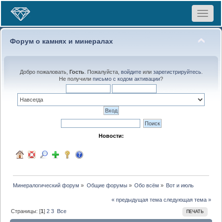
Toggle
navigat
Форум о камнях и минералах
Добро пожаловать,
Гость
. Пожалуйста,
войдите
или
зарегистрируйтесь
.
Не получили
письмо с кодом активации
?
Новости:
Минералогический форум
»
Общие форумы
»
Обо всём
»
Вот и июль
« предыдущая тема
следующая тема »
Страницы: [
1
]
2
3
Все
ПЕЧАТЬ