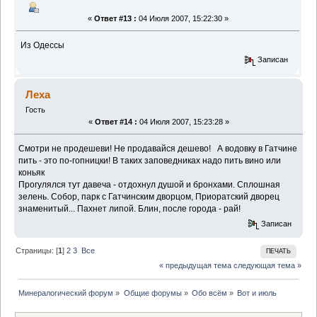
«
Ответ #13 :
04 Июля 2007, 15:22:30 »
Из Одессы
Записан
Леха
Гость
«
Ответ #14 :
04 Июля 2007, 15:23:28 »
Смотри не продешеви! Не продавайся дешево!
А водовку в Гатчине
пить - это по-гопницки! В таких заповедниках надо пить вино или
коньяк
Прогулялся тут давеча - отдохнул душой и бронхами. Сплошная
зелень. Собор, парк с Гатчинским дворцом, Приоратский дворец
знаменитый... Пахнет липой. Блин, после города - рай!
Записан
Страницы: [
1
]
2
3
Все
ПЕЧАТЬ
« предыдущая тема
следующая тема »
Минералогический форум
»
Общие форумы
»
Обо всём
»
Вот и июль