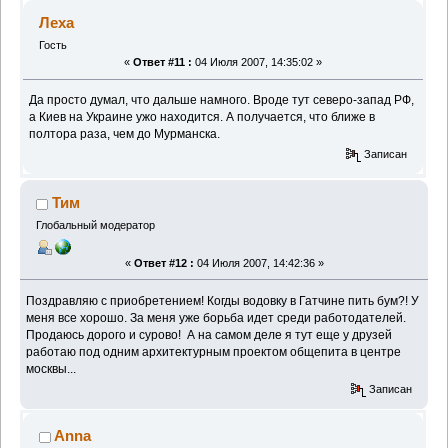
Леха
Гость
«
Ответ #11 :
04 Июля 2007, 14:35:02 »
Да просто думал, что дальше намного. Вроде тут северо-запад РФ,
а Киев на Украине ужо находится. А получается, что ближе в
полтора раза, чем до Мурманска.
Записан
Тим
Глобальный модератор
«
Ответ #12 :
04 Июля 2007, 14:42:36 »
Поздравляю с приобретением! Когды водовку в Гатчине пить бум?! У
меня все хорошо. За меня уже борьба идет среди работодателей.
Продаюсь дорого и сурово!
А на самом деле я тут еще у друзей
работаю под одним архитектурным проектом общепита в центре
москвы...
Записан
Anna