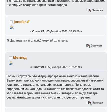
5-е похоже на мраморизованный известняк. Проверьте царапаньем.
2-е видимо осадочная кремнистая порода
Записан
jonefer
«
Ответ #3 :
05 Декабря 2021, 18:25:59 »
5 Царапается иголкой,6 -горный хрусталь.
Записан
Метвед
«
Ответ #4 :
05 Декабря 2021, 18:57:39 »
Горный хрусталь, это кварц - прозрачный, монокристаллический.
Беленькая галечка, как и определили, мраморизованный известняк
или просто мрамор, метаморфическая порода. Те которые
определили как халцедоны, можно также назвать сердолик. Хотя та
что светлая в принципе может быть и янтарём, по виду. Янтарь
очень лёгкий для камня и сильно электризуется от трения.
Записан