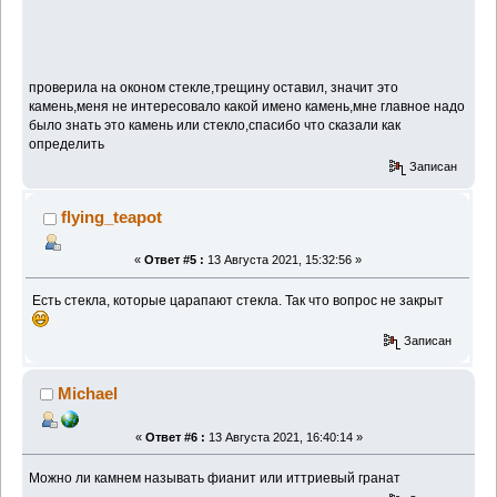
проверила на оконом стекле,трещину оставил, значит это
камень,меня не интересовало какой имено камень,мне главное надо
было знать это камень или стекло,спасибо что сказали как
определить
Записан
flying_teapot
«
Ответ #5 :
13 Августа 2021, 15:32:56 »
Есть стекла, которые царапают стекла. Так что вопрос не закрыт
Записан
Michael
«
Ответ #6 :
13 Августа 2021, 16:40:14 »
Можно ли камнем называть фианит или иттриевый гранат