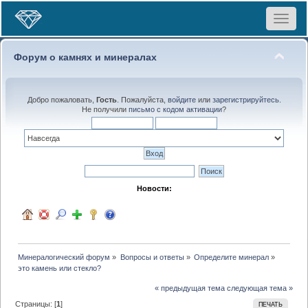
Toggle
navigat
Форум о камнях и минералах
Добро пожаловать,
Гость
. Пожалуйста,
войдите
или
зарегистрируйтесь
.
Не получили
письмо с кодом активации
?
Новости:
Минералогический форум
»
Вопросы и ответы
»
Определите минерал
»
это камень или стекло?
« предыдущая тема
следующая тема »
Страницы: [
1
]
ПЕЧАТЬ