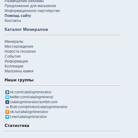
Размещение рекламы
Предложение для магазинов
Информационное партнёрство
Помощь сайту
Контакты
Каталог Минералов
Минералы
Месторождения
Новости геологии
События
Информация
Коллекции
Магазины камня
Наши группы
vk.com/catalogmineralov
twitter.com/catalogmineral
catalogmineralov.tumblr.com
flickr.com/photos/catalogmineralov
ok.ru/catalogmineralov
t.me/catalogmineralov
Статистика