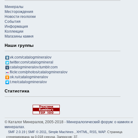
Минералы
Месторождения
Новости геологии
События
Информация
Коллекции
Магазины камня
Наши группы
vk.com/catalogmineralov
twitter.com/catalogmineral
catalogmineralov.tumblr.com
flickr.com/photos/catalogmineralov
ok.ru/catalogmineralov
t.me/catalogmineralov
Статистика
© Каталог Минералов, 2005-2018 -
Минералогический форум: о камнях и
минералах
.
SMF 2.0.19
|
SMF © 2011
,
Simple Machines
,
XHTML
,
RSS
,
WAP
. Страница
сгенерирована за 0.018 секунд. Запросов: 37.