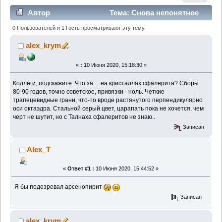
Автор
Тема: Снова непонятное
из советской классики (Прочитано 1446 раз)
0 Пользователей и 1 Гость просматривают эту тему.
alex_krym
«
:
10 Июня 2020, 15:18:30 »
Коллеги, подскажите. Что за ... на кристаллах сфалерита? Сборы
80-90 годов, точно советское, привязки - ноль. Четкие
трапецевидные грани, что-то вроде растянутого перпендикулярно
оси октаэдра. Стальной серый цвет, царапать пока не хочется, чем
черт не шутит, но с Талнаха сфалеритов не знаю..
Записан
Alex_T
«
Ответ #1 :
10 Июня 2020, 15:44:52 »
Я бы подозревал арсенопирит
Записан
alex_krym