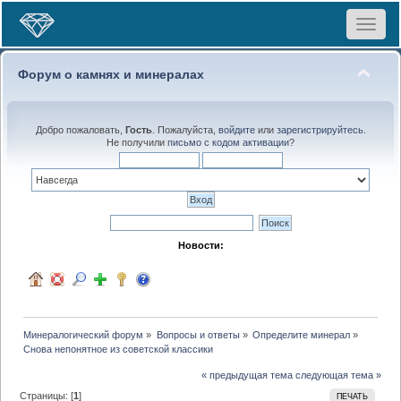
Toggle
navigat
Форум о камнях и минералах
Добро пожаловать,
Гость
. Пожалуйста,
войдите
или
зарегистрируйтесь
.
Не получили
письмо с кодом активации
?
Новости:
Минералогический форум
»
Вопросы и ответы
»
Определите минерал
»
Снова непонятное из советской классики
« предыдущая тема
следующая тема »
Страницы: [
1
]
ПЕЧАТЬ