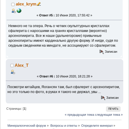
alex_krym
«
Ответ #5 :
10 Июня 2020, 17:55:42 »
Немного не та опера. Речь о четких скульптурных кристаллах
сфалерита с наросшими на гранях кристаллами (вероятно)
арсенопиирита. Все ж наши (дальнегорские) привычные
арсенопириты имеют кардинально другую форму. И нигде, судя по
скудным сведениям на миндате, не ассоциируют со сфалеритом.
Записан
Alex_T
«
Ответ #6 :
10 Июня 2020, 18:21:28 »
Посмотри китайцев, Яогансян там, был сфалерит с арсенопиритом,
но это только по фото, в руках я такого не держал, увы ...
Записан
Страницы: [
1
]
ПЕЧАТЬ
« предыдущая тема
следующая тема »
Минералогический форум
»
Вопросы и ответы
»
Определите минерал
»