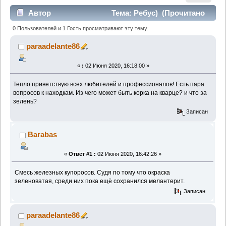
Автор
Тема: Ребус) (Прочитано
942 раз)
0 Пользователей и 1 Гость просматривают эту тему.
paraadelante86
«
:
02 Июня 2020, 16:18:00 »
Тепло приветствую всех любителей и профессионалов! Есть пара
вопросов к находкам. Из чего может быть корка на кварце? и что за
зелень?
Записан
Barabas
«
Ответ #1 :
02 Июня 2020, 16:42:26 »
Смесь железных купоросов. Судя по тому что окраска
зеленоватая, среди них пока ещё сохранился мелантерит.
Записан
paraadelante86