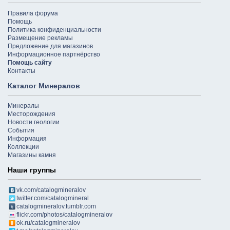
Правила форума
Помощь
Политика конфиденциальности
Размещение рекламы
Предложение для магазинов
Информационное партнёрство
Помощь сайту
Контакты
Каталог Минералов
Минералы
Месторождения
Новости геологии
События
Информация
Коллекции
Магазины камня
Наши группы
vk.com/catalogmineralov
twitter.com/catalogmineral
catalogmineralov.tumblr.com
flickr.com/photos/catalogmineralov
ok.ru/catalogmineralov