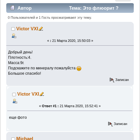
Автор
Тема: Это флюорит ?
(Прочитано 1285 раз)
0 Пользователей и 1 Гость просматривают эту тему.
Victor VXI
«
:
21 Марта 2020, 15:50:03 »
Добрый день!
Плотность:4.
Масса:9г.
Подскажите по минералу пожалуйста
Большое спасибо!
Записан
Victor VXI
«
Ответ #1 :
21 Марта 2020, 15:52:41 »
еще фото
Записан
Michael