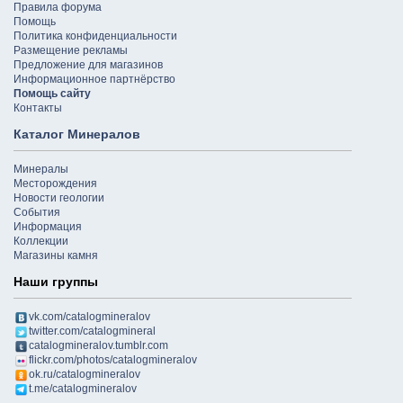
Правила форума
Помощь
Политика конфиденциальности
Размещение рекламы
Предложение для магазинов
Информационное партнёрство
Помощь сайту
Контакты
Каталог Минералов
Минералы
Месторождения
Новости геологии
События
Информация
Коллекции
Магазины камня
Наши группы
vk.com/catalogmineralov
twitter.com/catalogmineral
catalogmineralov.tumblr.com
flickr.com/photos/catalogmineralov
ok.ru/catalogmineralov
t.me/catalogmineralov