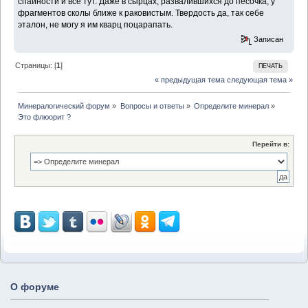
спайности и все тут. Даже в сырцах, развалившихся до песочка, у
фрагментов сколы ближе к раковистым. Твердость да, так себе
эталон, не могу я им кварц поцарапать.
Записан
Страницы: [
1
]
ПЕЧАТЬ
« предыдущая тема
следующая тема »
Минералогический форум
»
Вопросы и ответы
»
Определите минерал
»
Это флюорит ? 
Перейти в:
О форуме