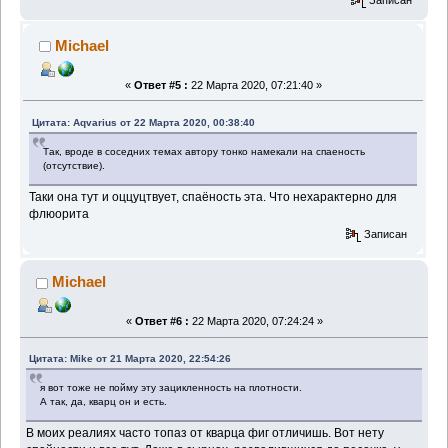
Michael
«
Ответ #5 :
22 Марта 2020, 07:21:40 »
Цитата: Aqvarius от 22 Марта 2020, 00:38:40
Так, вроде в соседних темах автору тонко намекали на спаеность
(отсутствие).
Таки она тут и оццуцтвует, спаёность эта. Что нехарактерно для
флюорита
Записан
Michael
«
Ответ #6 :
22 Марта 2020, 07:24:24 »
Цитата: Mike от 21 Марта 2020, 22:54:26
я вот тоже не пойму эту зацикленность на плотности.
А так, да, кварц он и есть.
В моих реалиях часто топаз от кварца фиг отличишь. Вот нету