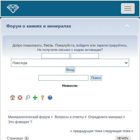
Toggle
navigat
Форум о камнях и минералах
Добро пожаловать,
Гость
. Пожалуйста,
войдите
или
зарегистрируйтесь
.
Не получили
письмо с кодом активации
?
Новости:
Минералогический форум
»
Вопросы и ответы
»
Определите минерал
»
Это флюорит ? 
« предыдущая тема
следующая тема »
Страницы: [
1
]
ПЕЧАТЬ