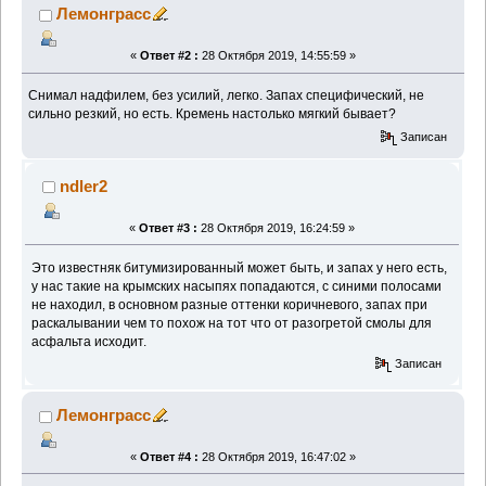
Лемонграсс
«
Ответ #2 :
28 Октября 2019, 14:55:59 »
Снимал надфилем, без усилий, легко. Запах специфический, не
сильно резкий, но есть. Кремень настолько мягкий бывает?
Записан
ndler2
«
Ответ #3 :
28 Октября 2019, 16:24:59 »
Это известняк битумизированный может быть, и запах у него есть,
у нас такие на крымских насыпях попадаются, с синими полосами
не находил, в основном разные оттенки коричневого, запах при
раскалывании чем то похож на тот что от разогретой смолы для
асфальта исходит.
Записан
Лемонграсс
«
Ответ #4 :
28 Октября 2019, 16:47:02 »