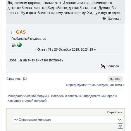
Да, стеклом царапал только что. И запах чем-то напоминает в
детстве баловались карбид в банке, да как бы мелом...Думаю, Вы
правы. Ну и цвет ближе к синему, чем к серому. Хм, ну и шутки здесь.
Записан
GAS
Глобальный модератор
«
Ответ #5 :
28 Октября 2019, 20:24:19 »
Ээээ... а на вивианит не похоже?
Записан
Страницы: [
1
]
ПЕЧАТЬ
« предыдущая тема
следующая тема »
Минералогический форум
»
Вопросы и ответы
»
Определите минерал
»
Камешек с синей полосой.
Перейти в: