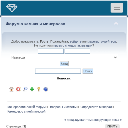
Toggle
navigat
Форум о камнях и минералах
Добро пожаловать,
Гость
. Пожалуйста,
войдите
или
зарегистрируйтесь
.
Не получили
письмо с кодом активации
?
Новости:
Минералогический форум
»
Вопросы и ответы
»
Определите минерал
»
Камешек с синей полосой.
« предыдущая тема
следующая тема »
Страницы: [
1
]
ПЕЧАТЬ