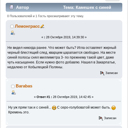
Автор
Тема: Камешек с синей
полосой. (Прочитано 2084 раз)
0 Пользователей и 1 Гость просматривают эту тему.
Лемонграсс
«
:
28 Октября 2019, 14:39:30 »
Не видел никогда ранее. Что может быть? Игла оставляет жирный
черный блестящий след, кварцем царапается свободно. На месте
синей полосы снял миллиметра 3- по прежнему такой цвет, даже
чуть насыщенее. Если нужно фото добавлю. Нашел в Закарпатье,
недалеко от Кобылецкой Поляны.
Записан
Barabas
«
Ответ #1 :
28 Октября 2019, 14:42:45 »
Ну уж прям так и с синей...
С серо-голубоватой может быть.
Кремень это.
Записан