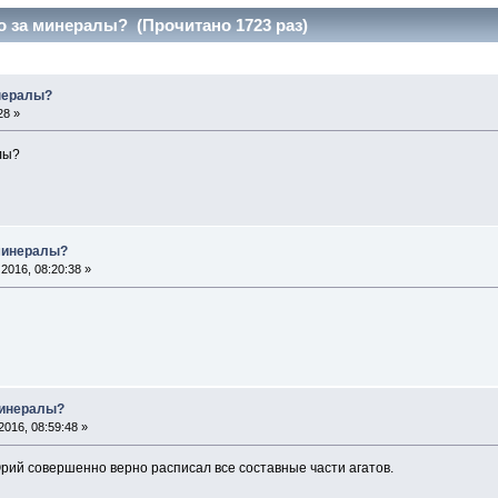
о за минералы? (Прочитано 1723 раз)
инералы?
28 »
лы?
 минералы?
2016, 08:20:38 »
минералы?
016, 08:59:48 »
Юрий совершенно верно расписал все составные части агатов.