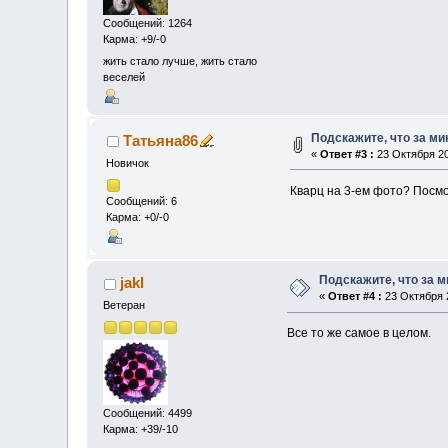
Сообщений: 1264
Карма: +9/-0
жить стало лучше, жить стало
веселей
Подскажите, что за м
Татьяна86
«
Ответ #3 :
23 Октября 20
Новичок
Кварц на 3-ем фото? Посм
Сообщений: 6
Карма: +0/-0
Подскажите, что за 
jakl
«
Ответ #4 :
23 Октября 2
Ветеран
Все то же самое в целом.
Сообщений: 4499
Карма: +39/-10