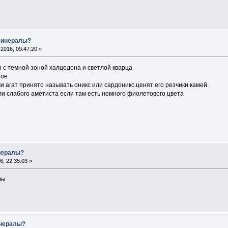
 минералы?
2016, 09:47:20 »
 с темной зоной халцедона и светлой кварца
ное
и агат принято называть оникс или сардоникс.ценят его резчики камей.
или слабого аметиста если там есть немного фиолетового цвета
инералы?
, 22:35:03 »
лы
инералы?