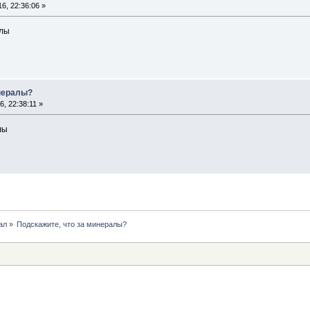
6, 22:36:06 »
алы
инералы?
, 22:38:11 »
лы
ал
»
Подскажите, что за минералы?