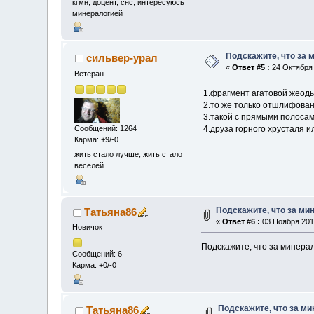
кгмн, доцент, снс, интересуюсь
минералогией
Подскажите, что за
сильвер-урал
«
Ответ #5 :
24 Октября 
Ветеран
1.фрагмент агатовой жеоды
2.то же только отшлифова
3.такой с прямыми полосам
4.друза горного хрусталя 
Сообщений: 1264
Карма: +9/-0
жить стало лучше, жить стало
веселей
Подскажите, что за м
Татьяна86
«
Ответ #6 :
03 Ноября 2016
Новичок
Подскажите, что за минера
Сообщений: 6
Карма: +0/-0
Подскажите, что за м
Татьяна86