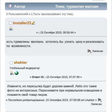
Автор
Тема: турмалин малхан
(Прочитано 1400 раз)
0 Пользователей и 1 Гость просматривают эту тему.
Installer23
«
:
15 Октября 2015, 00:50:44 »
есть турмалины малхана. хотелось бы узнать цену и реализовать
по возможности.
Записан
shahter
Глобальный модератор
«
Ответ #1 :
15 Октября 2015, 07:07:39 »
Извините, но пересылка будет дороже камней. Либо это такие
фото не интересные. Переснимите при нормальном освещении и
покажите свой товар лицом.
«
Последнее редактирование: 15 Октября 2015, 07:09:08 от shahter
»
Записан