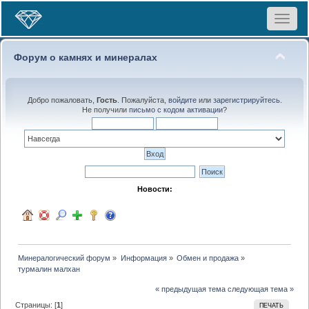
Toggle
navigat
Форум о камнях и минералах
Добро пожаловать,
Гость
. Пожалуйста,
войдите
или
зарегистрируйтесь
.
Не получили
письмо с кодом активации
?
Новости:
Минералогический форум
»
Информация
»
Обмен и продажа
»
турмалин малхан 
« предыдущая тема
следующая тема »
Страницы: [
1
]
ПЕЧАТЬ