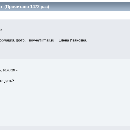
 (Прочитано 1472 раз)
 »
формация, фото. nov-e@irmail.ru Елена Ивановна.
, 10:48:20 »
те дать?