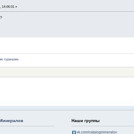
 14:06:01 »
о?
лю турмалин
 Минералов
Наши группы
vk.com/catalogmineralov