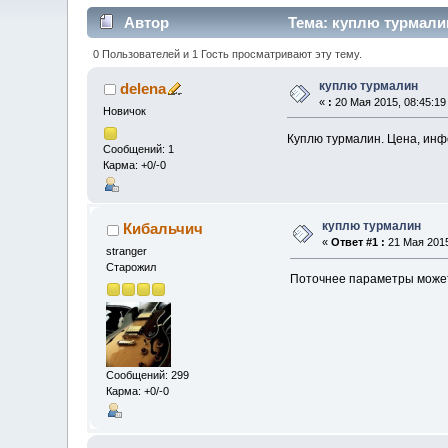
Автор
Тема: куплю турмалин
0 Пользователей и 1 Гость просматривают эту тему.
куплю турмалин
delena
«
:
20 Мая 2015, 08:45:19
Новичок
Куплю турмалин. Цена, ин
Сообщений: 1
Карма: +0/-0
куплю турмалин
Кибальчич
«
Ответ #1 :
21 Мая 2015
stranger
Старожил
Поточнее параметры може
Сообщений: 299
Карма: +0/-0