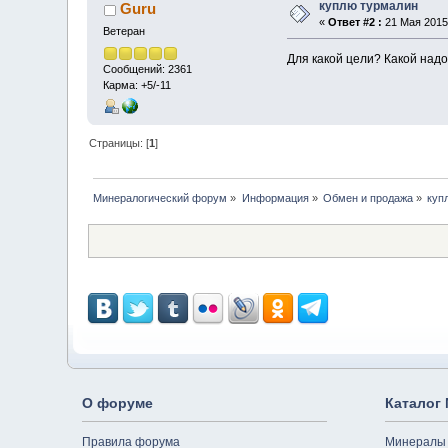
куплю турмалин
Guru
«
Ответ #2 :
21 Мая 2015,
Ветеран
Для какой цели? Какой над
Сообщений: 2361
Карма: +5/-11
Страницы: [
1
]
Минералогический форум
»
Информация
»
Обмен и продажа
»
куп
О форуме
Каталог
Правила форума
Минералы