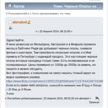
Автор
Тема: Черные Опалы из
Австралии - Lightning Ridge (Прочитано 1543 раз)
0 Пользователей и 1 Гость просматривают эту тему.
alenalod
«
:
25 Апреля 2014, 08:15:05 »
Здраствуйте,
Я кино режиссер из Мельбурна, Австралия и в Феврале прожила
месяц в Лайтнинг Ридж где добывают черные опалы, снимала
фильм о шахтерах. Там приобрела несколько опалов, и в Мае
привезу в Питербург с надеждой продать. Это настоящие черные
опалы которые находяца только тамю. Есть полированные и не
полированные. Цены примерно от 1000р до 3500р за камень, но
пишите и можно обсудить.
Вот фотографии, к сожалению не смогу сказать точный карат но
видно примерно размер.
https://www.flickr.com/photos/123955155@N08/sets/72157644238733286/
Если есть какие либо вопросы,
пожалуйста напишите мне.
Я буду в Питере
с 26 Мая до 6 Июня.
Алена
«
Последнее редактирование: 25 Апреля 2014, 08:55:26 от alenalod
»
Записан