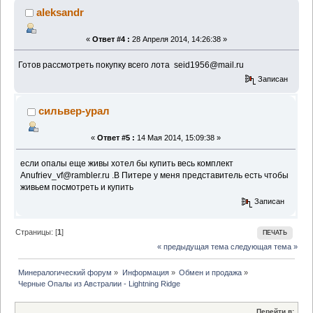
aleksandr
«
Ответ #4 :
28 Апреля 2014, 14:26:38 »
Готов рассмотреть покупку всего лота seid1956@mail.ru
Записан
сильвер-урал
«
Ответ #5 :
14 Мая 2014, 15:09:38 »
если опалы еще живы хотел бы купить весь комплект
Anufriev_vf@rambler.ru .В Питере у меня представитель есть чтобы
живьем посмотреть и купить
Записан
Страницы: [
1
]
ПЕЧАТЬ
« предыдущая тема
следующая тема »
Минералогический форум
»
Информация
»
Обмен и продажа
»
Черные Опалы из Австралии - Lightning Ridge
Перейти в: