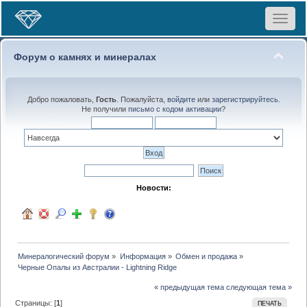
Toggle
navigat
Форум о камнях и минералах
Добро пожаловать,
Гость
. Пожалуйста,
войдите
или
зарегистрируйтесь
.
Не получили
письмо с кодом активации
?
Новости:
Минералогический форум
»
Информация
»
Обмен и продажа
»
Черные Опалы из Австралии - Lightning Ridge
« предыдущая тема
следующая тема »
Страницы: [
1
]
ПЕЧАТЬ