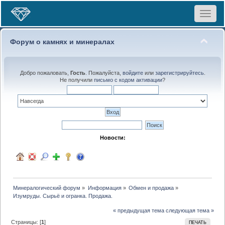
Toggle
navigat
Форум о камнях и минералах
Добро пожаловать,
Гость
. Пожалуйста,
войдите
или
зарегистрируйтесь
.
Не получили
письмо с кодом активации
?
Новости:
Минералогический форум
»
Информация
»
Обмен и продажа
»
Изумруды. Сырьё и огранка. Продажа.
« предыдущая тема
следующая тема »
Страницы: [
1
]
ПЕЧАТЬ