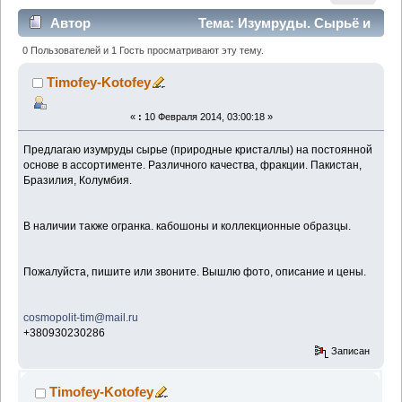
Автор
Тема: Изумруды. Сырьё и
огранка. Продажа. (Прочитано 1231 раз)
0 Пользователей и 1 Гость просматривают эту тему.
Timofey-Kotofey
«
:
10 Февраля 2014, 03:00:18 »
Предлагаю изумруды сырье (природные кристаллы) на постоянной
основе в ассортименте. Различного качества, фракции. Пакистан,
Бразилия, Колумбия.
В наличии также огранка. кабошоны и коллекционные образцы.
Пожалуйста, пишите или звоните. Вышлю фото, описание и цены.
cosmopolit-tim@mail.ru
+380930230286
Записан
Timofey-Kotofey