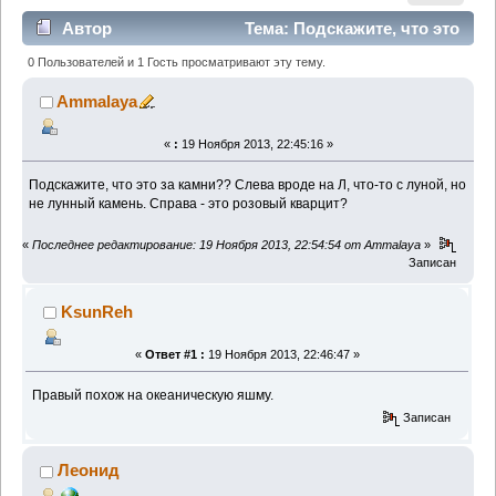
Автор
Тема: Подскажите, что это
за камни?? (Прочитано 1032 раз)
0 Пользователей и 1 Гость просматривают эту тему.
Ammalaya
«
:
19 Ноября 2013, 22:45:16 »
Подскажите, что это за камни?? Слева вроде на Л, что-то с луной, но
не лунный камень. Справа - это розовый кварцит?
«
Последнее редактирование: 19 Ноября 2013, 22:54:54 от Ammalaya
»
Записан
KsunReh
«
Ответ #1 :
19 Ноября 2013, 22:46:47 »
Правый похож на океаническую яшму.
Записан
Леонид