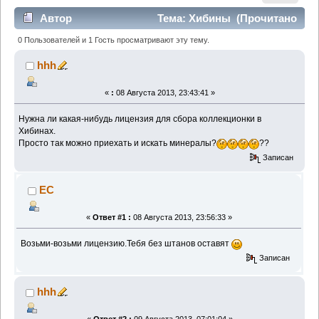
Автор
Тема: Хибины (Прочитано
3169 раз)
0 Пользователей и 1 Гость просматривают эту тему.
hhh
«
:
08 Августа 2013, 23:43:41 »
Нужна ли какая-нибудь лицензия для сбора коллекционки в
Хибинах.
Просто так можно приехать и искать минералы?
??
Записан
EC
«
Ответ #1 :
08 Августа 2013, 23:56:33 »
Возьми-возьми лицензию.Тебя без штанов оставят
Записан
hhh