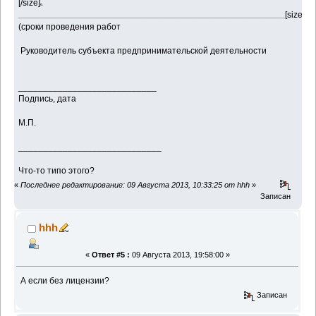
[/size]
6.
[size=7
______________________________________________________________
________________________________________________________________
(сроки проведения работ
Руководитель субъекта предпринимательской деятельности
____________________________
Подпись, дата
М.П.
_____________________________
Что-то типо этого?
«
Последнее редактирование: 09 Августа 2013, 10:33:25 от hhh
»
Записан
hhh
«
Ответ #5 :
09 Августа 2013, 19:58:00 »
А если без лицензии?
Записан