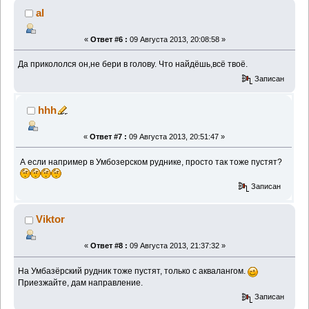
al
«
Ответ #6 :
09 Августа 2013, 20:08:58 »
Да прикололся он,не бери в голову. Что найдёшь,всё твоё.
Записан
hhh
«
Ответ #7 :
09 Августа 2013, 20:51:47 »
А если например в Умбозерском руднике, просто так тоже пустят?
Записан
Viktor
«
Ответ #8 :
09 Августа 2013, 21:37:32 »
На Умбазёрский рудник тоже пустят, только с аквалангом.
Приезжайте, дам направление.
Записан