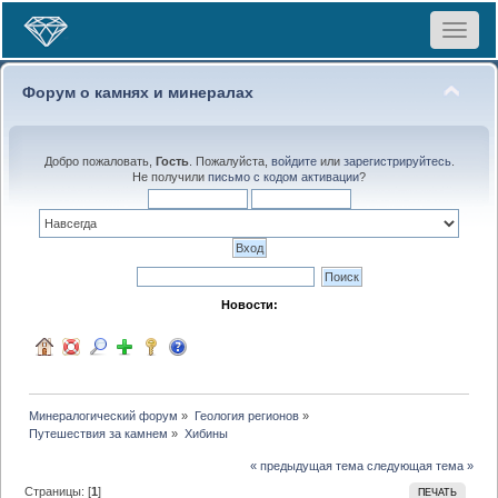
Toggle
navigat
Форум о камнях и минералах
Добро пожаловать,
Гость
. Пожалуйста,
войдите
или
зарегистрируйтесь
.
Не получили
письмо с кодом активации
?
Новости:
Минералогический форум
»
Геология регионов
»
Путешествия за камнем
»
Хибины
« предыдущая тема
следующая тема »
Страницы: [
1
]
ПЕЧАТЬ