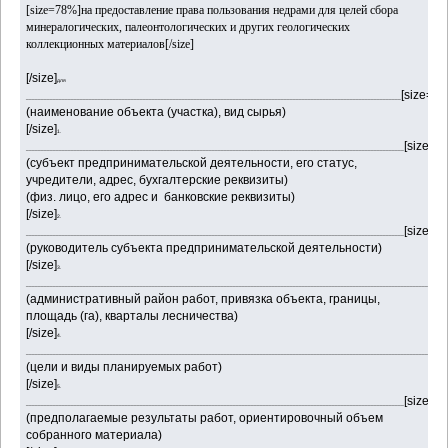
[size=78%]на предоставление права пользования недрами для целей сбора
минералогических, палеонтологических и других геологических
коллекционных материалов[/size]
[/size]
для
[size=7
_____________________________________________________________
________________________________________________________________
(наименование объекта (участка), вид сырья)
[/size]
1.
[size=7
______________________________________________________________
________________________________________________________________
(субъект предпринимательской деятельности, его статус,
учредители, адрес, бухгалтерские реквизиты)
(физ. лицо, его адрес и банковские реквизиты)
[/size]
2.
[size=7
______________________________________________________________
________________________________________________________________
(руководитель субъекта предпринимательской деятельности)
[/size]
3.
______________________________________________________________
________________________________________________________________
______________
(административный район работ, привязка объекта, границы,
площадь (га), кварталы лесничества)
[/size]
4.
______________________________________________________________
________________________________________________________________
______________
(цели и виды планируемых работ)
[/size]
5.
[size=7
______________________________________________________________
________________________________________________________________
(предполагаемые результаты работ, ориентировочный объем
собранного материала)