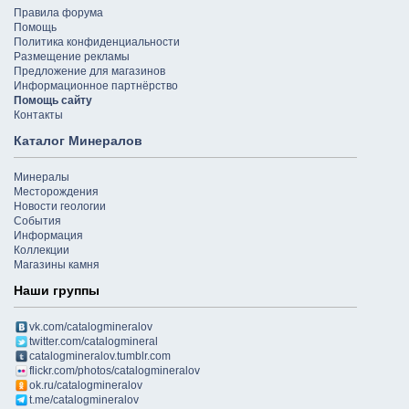
Правила форума
Помощь
Политика конфиденциальности
Размещение рекламы
Предложение для магазинов
Информационное партнёрство
Помощь сайту
Контакты
Каталог Минералов
Минералы
Месторождения
Новости геологии
События
Информация
Коллекции
Магазины камня
Наши группы
vk.com/catalogmineralov
twitter.com/catalogmineral
catalogmineralov.tumblr.com
flickr.com/photos/catalogmineralov
ok.ru/catalogmineralov
t.me/catalogmineralov