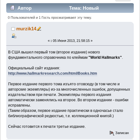
Автор
Тема: Новый
фундаментальный справочник по клеймам - "World
0 Пользователей и 1 Гость просматривают эту тему.
Hallmarks". (Прочитано 2437 раз)
murzik14
«
:
05 Июня 2013, 21:58:15 »
В США вышел первый том (второе издание) нового
фундаментального справочника по клеймам
"World Hallmarks"
.
Официальный сайт издания:
http://www.hallmarkresearch.com/html/Books.htm
Первое издание первого тома изъято отовсюду (в том числе и
авторские экземпляры) из-за многочисленных ошибок, допущенных
издательством при печати. Экземпляры первого издания
автоматически заменялись на второе. Во втором издании - ошибки
исправлены.
(Таким образом, первое издание практически в одночасье стало
библиографической редкостью, т.е. коллекционной книгой.)
Сейчас готовится к печати третье издание.
Записан