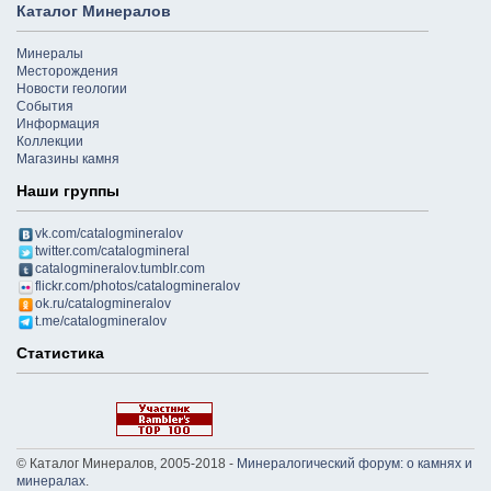
Каталог Минералов
Минералы
Месторождения
Новости геологии
События
Информация
Коллекции
Магазины камня
Наши группы
vk.com/catalogmineralov
twitter.com/catalogmineral
catalogmineralov.tumblr.com
flickr.com/photos/catalogmineralov
ok.ru/catalogmineralov
t.me/catalogmineralov
Статистика
© Каталог Минералов, 2005-2018 -
Минералогический форум: о камнях и
минералах
.