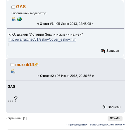
GAS
Глобальный модератор
«
Ответ #1 :
05 Июня 2013, 22:45:08 »
К.Ю. Еськов "История Земли и жизни на ней"
http://warrax.net/51/eskov/cover_eskov.htm
l
Записан
murzik14
«
Ответ #2 :
06 Июня 2013, 22:36:56 »
GAS
...?
Записан
Страницы: [
1
]
ПЕЧАТЬ
« предыдущая тема
следующая тема »