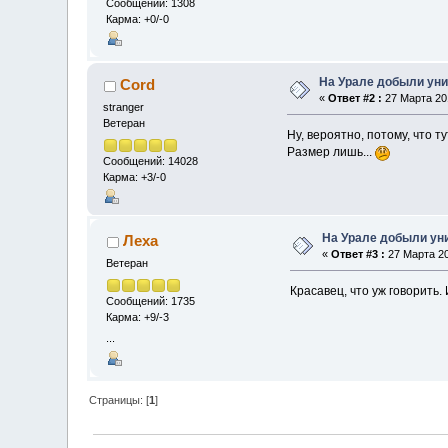
Сообщений: 1308
Карма: +0/-0
На Урале добыли уни
Cord
«
Ответ #2 :
27 Марта 201
stranger
Ветеран
Ну, вероятно, потому, что 
Размер лишь...
Сообщений: 14028
Карма: +3/-0
На Урале добыли ун
Леха
«
Ответ #3 :
27 Марта 20
Ветеран
Красавец, что уж говорить.
Сообщений: 1735
Карма: +9/-3
...
Страницы: [
1
]