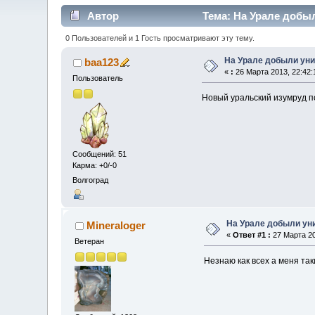
Автор
Тема: На Урале добыл
0 Пользователей и 1 Гость просматривают эту тему.
На Урале добыли уни
baa123
«
:
26 Марта 2013, 22:42:
Пользователь
Новый уральский изумруд 
Сообщений: 51
Карма: +0/-0
Волгоград
На Урале добыли ун
Mineraloger
«
Ответ #1 :
27 Марта 20
Ветеран
Незнаю как всех а меня так