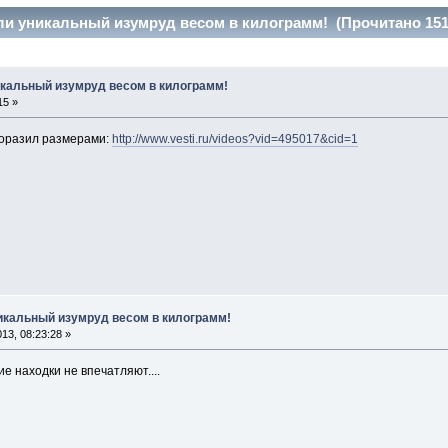
и уникальный изумруд весом в килограмм! (Прочитано 151
кальный изумруд весом в килограмм!
15 »
поразил размерами:
http://www.vesti.ru/videos?vid=495017&cid=1
икальный изумруд весом в килограмм!
13, 08:23:28 »
ие находки не впечатляют....