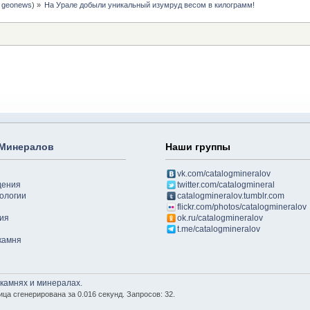
:
geonews
) »
На Урале добыли уникальный изумруд весом в килограмм!
 Минералов
Наши группы
vk.com/catalogmineralov
дения
twitter.com/catalogmineral
ологии
catalogmineralov.tumblr.com
flickr.com/photos/catalogmineralov
ия
ok.ru/catalogmineralov
t.me/catalogmineralov
камня
 камнях и минералах
.
ица сгенерирована за 0.016 секунд. Запросов: 32.