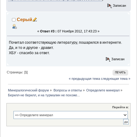
Записан
Серый
«
Ответ #3 :
07 Ноября 2012, 17:43:23 »
Почитал соответствующую литературу, пошарился в интернете.
Да, и то и другое - дравит.
ХБУ - спасибо за ответ.
Записан
Страницы: [
1
]
ПЕЧАТЬ
« предыдущая тема
следующая тема »
Минералогический форум
»
Вопросы и ответы
»
Определите минерал
»
Берилл-не берилл, и на турмалин не похоже...
Перейти в: