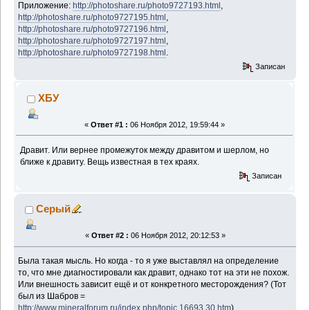
Приложение:
http://photoshare.ru/photo9727193.html
,
http://photoshare.ru/photo9727195.html
,
http://photoshare.ru/photo9727196.html
,
http://photoshare.ru/photo9727197.html
,
http://photoshare.ru/photo9727198.html
.
Записан
ХБУ
«
Ответ #1 :
06 Ноября 2012, 19:59:44 »
Дравит. Или вернее промежуток между дравитом и шерлом, но
ближе к дравиту. Вещь известная в тех краях.
Записан
Серый
«
Ответ #2 :
06 Ноября 2012, 20:12:53 »
Была такая мысль. Но когда - то я уже выставлял на определение
то, что мне диагностировали как дравит, однако тот на эти не похож.
Или внешность зависит ещё и от конкретного месторождения? (Тот
был из Шабров =
http://www.mineralforum.ru/index.php/topic,16693.30.htm
)