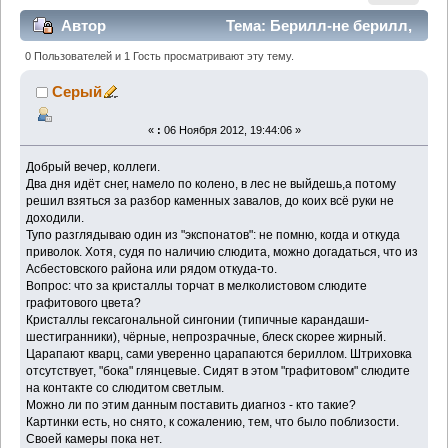
Автор
Тема: Берилл-не берилл,
и на турмалин не похоже... (Прочитано 1549 раз)
0 Пользователей и 1 Гость просматривают эту тему.
Серый
«
:
06 Ноября 2012, 19:44:06 »
Добрый вечер, коллеги.
Два дня идёт снег, намело по колено, в лес не выйдешь,а потому
решил взяться за разбор каменных завалов, до коих всё руки не
доходили.
Тупо разглядываю один из "экспонатов": не помню, когда и откуда
приволок. Хотя, судя по наличию слюдита, можно догадаться, что из
Асбестовского района или рядом откуда-то.
Вопрос: что за кристаллы торчат в мелколистовом слюдите
графитового цвета?
Кристаллы гексагональной сингонии (типичные карандаши-
шестигранники), чёрные, непрозрачные, блеск скорее жирный.
Царапают кварц, сами уверенно царапаются бериллом. Штриховка
отсутствует, "бока" глянцевые. Сидят в этом "графитовом" слюдите
на контакте со слюдитом светлым.
Можно ли по этим данным поставить диагноз - кто такие?
Картинки есть, но снято, к сожалению, тем, что было поблизости.
Своей камеры пока нет.