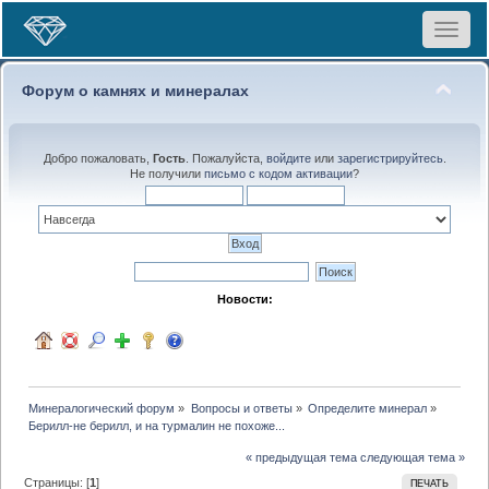
Toggle
navigat
Форум о камнях и минералах
Добро пожаловать,
Гость
. Пожалуйста,
войдите
или
зарегистрируйтесь
.
Не получили
письмо с кодом активации
?
Новости:
Минералогический форум
»
Вопросы и ответы
»
Определите минерал
»
Берилл-не берилл, и на турмалин не похоже...
« предыдущая тема
следующая тема »
Страницы: [
1
]
ПЕЧАТЬ