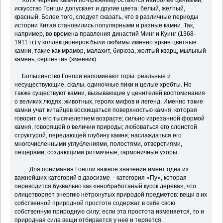
Хотя черные камни по-прежнему остаются наиболее ценными,
искусство Гонгши допускает и другие цвета: белый, желтый,
красный. Более того, следует сказать, что в различные периоды
истории Китая становились популярными и разные камни. Так,
например, во времена правления династий Минг и Куинг (1368-
1911 г.г.) у коллекционеров были любимы именно яркие цветные
камни, такие как мрамор, малахит, бирюза, желтый кварц, мыльный
камень, серпентин (змеевик).
Большинство Гонгши напоминают горы: реальные и
несуществующие, скалы, одиночные пики и целые хребты. Но
также существуют камни, вызывающие у ценителей воспоминания
о великих людях, животных, героях мифов и легенд. Именно такие
камни учат китайцев восхищаться поверхностью камня, которая
говорит о его тысячелетнем возрасте; сильно изрезанной формой
камня, говорящей о величии природы; любоваться его слоистой
структурой, передающей глубину камня; наслаждаться его
многочисленными углублениями, полостями, отверстиями,
пещерами, создающими ритмичные, гармоничные узоры.
Для понимания Гонгши важное значение имеет одна из
важнейших категорий в даосизме – категория «Пу», которая
переводится буквально как «необработаный кусок дерева», что
олицетворяет энергию нетронутых природой предметов: вещи в их
собственной природной простоте содержат в себе свою
собственную природную силу; если эта простота изменяется, то и
природная сила вещи отбирается у неё и теряется.