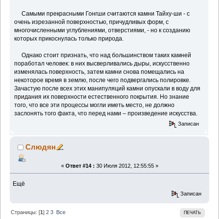
Самыми прекрасными Гонгши считаются камни Тайху-ши - с
очень изрезанной поверхностью, причудливых форм, с
многочисленными углублениями, отверстиями, - но к созданию
которых прикоснулась только природа.
Однако стоит признать, что над большинством таких камней
поработал человек: в них высверливались дыры, искусственно
изменялась поверхность, затем камни снова помещались на
некоторое время в землю, после чего подвергались полировке.
Зачастую после всех этих манипуляций камни опускали в воду для
придания их поверхности естественного покрытия. Но знание
того, что все эти процессы могли иметь место, не должно
заслонять того факта, что перед нами – произведение искусства.
Записан
Слюдян
«
Ответ #14 :
30 Июля 2012, 12:55:55 »
Ещё
Записан
Страницы: [
1
]
2
3
Все
ПЕЧАТЬ