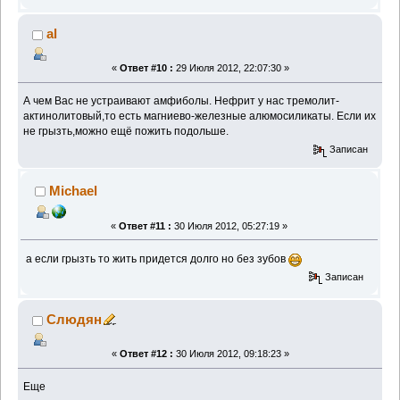
al
«
Ответ #10 :
29 Июля 2012, 22:07:30 »
А чем Вас не устраивают амфиболы. Нефрит у нас тремолит-
актинолитовый,то есть магниево-железные алюмосиликаты. Если их
не грызть,можно ещё пожить подольше.
Записан
Michael
«
Ответ #11 :
30 Июля 2012, 05:27:19 »
а если грызть то жить придется долго но без зубов
Записан
Слюдян
«
Ответ #12 :
30 Июля 2012, 09:18:23 »
Еще