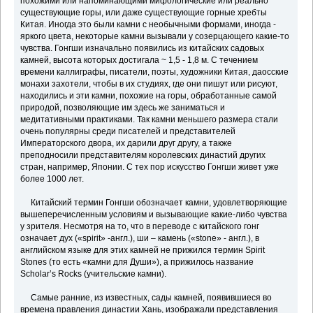
похожими или напоминающими мифологические или реально
существующие горы, или даже существующие горные хребты
Китая. Иногда это были камни с необычными формами, иногда -
яркого цвета, некоторые камни вызывали у созерцающего какие-то
чувства. Гонгши изначально появились из китайских садовых
камней, высота которых достигала ~ 1,5 - 1,8 м. С течением
времени каллиграфы, писатели, поэты, художники Китая, даосские
монахи захотели, чтобы в их студиях, где они пишут или рисуют,
находились и эти камни, похожие на горы, обработанные самой
природой, позволяющие им здесь же заниматься и
медитативными практиками. Так камни меньшего размера стали
очень популярны среди писателей и представителей
Императорского двора, их дарили друг другу, а также
преподносили представителям королевских династий других
стран, например, Японии. С тех пор искусство Гонгши живет уже
более 1000 лет.
Китайский термин Гонгши обозначает камни, удовлетворяющие
вышеперечисленным условиям и вызывающие какие-либо чувства
у зрителя. Несмотря на то, что в переводе с китайского гонг
означает дух («spirit» -англ.), ши – камень («stone» - англ.), в
английском языке для этих камней не прижился термин Spirit
Stones (то есть «камни для Души»), а прижилось название
Scholar’s Rocks (учительские камни).
Самые ранние, из известных, сады камней, появившиеся во
времена правления династии Хань, изображали представления