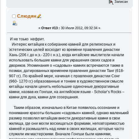
Записан
Слюдян
«
Ответ #13 :
30 Июля 2012, 09:32:34 »
И не тоько нефрит.
Интерес китайцев к собиранию камней для религиозных и
эстетических целей восходит ко времени правления династии
Хань (206 г. до н.э.- 220 г. н.э.), когда китайские мыслители начали
использовать большие камни для украшения своих садов и
двориков. Упоминания о «садовых» камнях встречаются также в
поэмах, датированных временем правления династии Танг (618-
907 г.г.). По крайней мере, начиная с правления династии Сонг
(960- 1270 г.г.) образованные и тонкие в художественном смысле
китайцы начали ценить небольшие одиночные декоративные
камни, назвав их Гонгши, на английском языке - Scholar’s Rocks –
камни для духа, камни для созерцания.
Таким образом, изначально в Китае появилось осознание и
понимание красоты больших «садовых» камней, однако маленький
размер позволил китайцам внести декоративные камни в свои
жилища, где они могли восхищаться формами, неповторимостью
камней и размышлять над ними в своих жилищах, которые часто
служили им мастерскими. Вначале Гонгши были камнями,