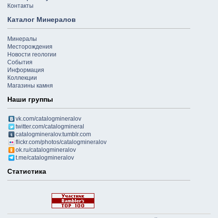
Контакты
Каталог Минералов
Минералы
Месторождения
Новости геологии
События
Информация
Коллекции
Магазины камня
Наши группы
vk.com/catalogmineralov
twitter.com/catalogmineral
catalogmineralov.tumblr.com
flickr.com/photos/catalogmineralov
ok.ru/catalogmineralov
t.me/catalogmineralov
Статистика