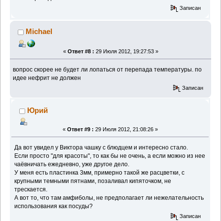
Записан
Michael
«
Ответ #8 :
29 Июля 2012, 19:27:53 »
вопрос скорее не будет ли лопаться от перепада температуры. по
идее нефрит не должен
Записан
Юрий
«
Ответ #9 :
29 Июля 2012, 21:08:26 »
Да вот увидел у Виктора чашку с блюдцем и интересно стало.
Если просто "для красоты", то как бы не очень, а если можно из нее
чаёвничать ежедневно, уже другое дело.
У меня есть пластинка 3мм, примерно такой же расцветки, с
крупными темными пятнами, позаливал кипяточком, не
трескается.
А вот то, что там амфиболы, не предполагает ли нежелательность
использования как посуды?
Записан