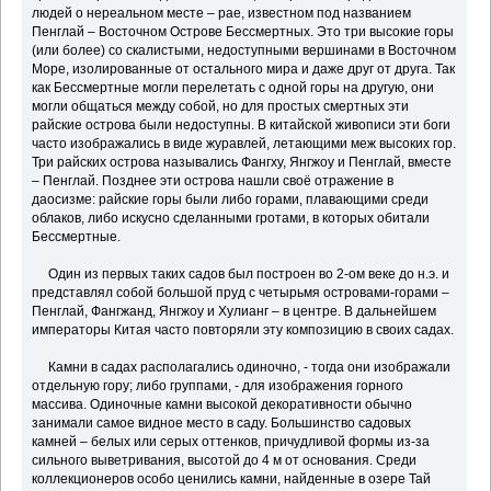
людей о нереальном месте – рае, известном под названием
Пенглай – Восточном Острове Бессмертных. Это три высокие горы
(или более) со скалистыми, недоступными вершинами в Восточном
Море, изолированные от остального мира и даже друг от друга. Так
как Бессмертные могли перелетать с одной горы на другую, они
могли общаться между собой, но для простых смертных эти
райские острова были недоступны. В китайской живописи эти боги
часто изображались в виде журавлей, летающими меж высоких гор.
Три райских острова назывались Фангху, Янгжоу и Пенглай, вместе
– Пенглай. Позднее эти острова нашли своё отражение в
даосизме: райские горы были либо горами, плавающими среди
облаков, либо искусно сделанными гротами, в которых обитали
Бессмертные.
Один из первых таких садов был построен во 2-ом веке до н.э. и
представлял собой большой пруд с четырьмя островами-горами –
Пенглай, Фангжанд, Янгжоу и Хулианг – в центре. В дальнейшем
императоры Китая часто повторяли эту композицию в своих садах.
Камни в садах располагались одиночно, - тогда они изображали
отдельную гору; либо группами, - для изображения горного
массива. Одиночные камни высокой декоративности обычно
занимали самое видное место в саду. Большинство садовых
камней – белых или серых оттенков, причудливой формы из-за
сильного выветривания, высотой до 4 м от основания. Среди
коллекционеров особо ценились камни, найденные в озере Тай