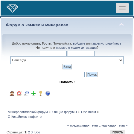
Toggle
navigat
Форум о камнях и минералах
Добро пожаловать,
Гость
. Пожалуйста,
войдите
или
зарегистрируйтесь
.
Не получили
письмо с кодом активации
?
Новости:
Минералогический форум
»
Общие форумы
»
Обо всём
»
О Китайском нефрите
« предыдущая тема
следующая тема »
Страницы: [
1
]
2
3
Все
ПЕЧАТЬ