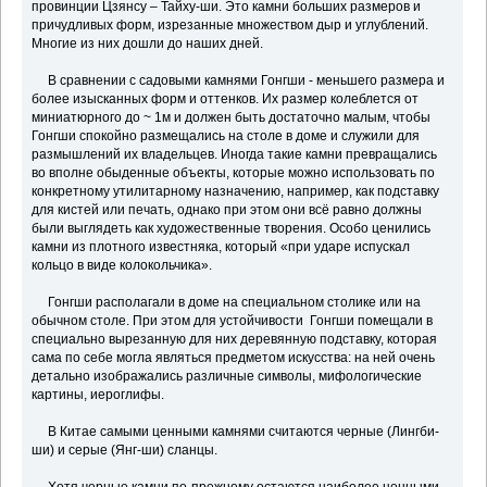
провинции Цзянсу – Тайху-ши. Это камни больших размеров и
причудливых форм, изрезанные множеством дыр и углублений.
Многие из них дошли до наших дней.
В сравнении с садовыми камнями Гонгши - меньшего размера и
более изысканных форм и оттенков. Их размер колеблется от
миниатюрного до ~ 1м и должен быть достаточно малым, чтобы
Гонгши спокойно размещались на столе в доме и служили для
размышлений их владельцев. Иногда такие камни превращались
во вполне обыденные объекты, которые можно использовать по
конкретному утилитарному назначению, например, как подставку
для кистей или печать, однако при этом они всё равно должны
были выглядеть как художественные творения. Особо ценились
камни из плотного известняка, который «при ударе испускал
кольцо в виде колокольчика».
Гонгши располагали в доме на специальном столике или на
обычном столе. При этом для устойчивости Гонгши помещали в
специально вырезанную для них деревянную подставку, которая
сама по себе могла являться предметом искусства: на ней очень
детально изображались различные символы, мифологические
картины, иероглифы.
В Китае самыми ценными камнями считаются черные (Лингби-
ши) и серые (Янг-ши) сланцы.