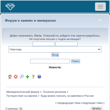
Toggle
navigat
Форум о камнях и минералах
Добро пожаловать,
Гость
. Пожалуйста,
войдите
или
зарегистрируйтесь
.
Не получили
письмо с кодом активации
?
Новости:
Минералогический форум
»
Геология регионов
»
Путешествия за камнем
»
Куда можно поехать за камнями в России
« предыдущая тема
следующая тема »
Страницы: [
1
]
ПЕЧАТЬ