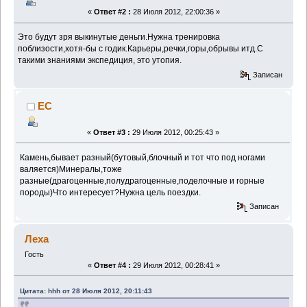
«
Ответ #2 :
28 Июля 2012, 22:00:36 »
Это будут зря выкинутые деньги.Нужна тренировка
поблизости,хотя-бы с годик.Карьеры,речки,горы,обрывы итд.С
такими знаниями экспедиция, это утопия.
Записан
EC
«
Ответ #3 :
29 Июля 2012, 00:25:43 »
Камень,бывает разный(бутовый,блочный и тот что под ногами
валяется)Минералы,тоже
разные(драгоценные,полудрагоценные,поделочные и горные
породы)Что интересует?Нужна цель поездки.
Записан
Леха
Гость
«
Ответ #4 :
29 Июля 2012, 00:28:41 »
Цитата: hhh от 28 Июля 2012, 20:11:43