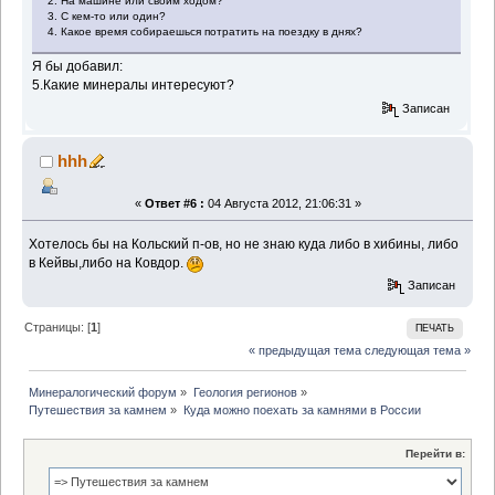
2. На машине или своим ходом?
3. С кем-то или один?
4. Какое время собираешься потратить на поездку в днях?
Я бы добавил:
5.Какие минералы интересуют?
Записан
hhh
«
Ответ #6 :
04 Августа 2012, 21:06:31 »
Хотелось бы на Кольский п-ов, но не знаю куда либо в хибины, либо
в Кейвы,либо на Ковдор.
Записан
Страницы: [
1
]
ПЕЧАТЬ
« предыдущая тема
следующая тема »
Минералогический форум
»
Геология регионов
»
Путешествия за камнем
»
Куда можно поехать за камнями в России
Перейти в: