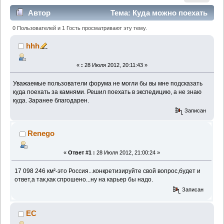
Автор
Тема: Куда можно поехать
за камнями в России (Прочитано 2822 раз)
0 Пользователей и 1 Гость просматривают эту тему.
hhh
«
:
28 Июля 2012, 20:11:43 »
Уважаемые пользователи форума не могли бы вы мне подсказать
куда поехать за камнями. Решил поехать в экспедицию, а не знаю
куда. Заранее благодарен.
Записан
Renego
«
Ответ #1 :
28 Июля 2012, 21:00:24 »
17 098 246 км²-это Россия...конкретизируйте свой вопрос,будет и
ответ,а так,как спрошено...ну на карьер бы надо.
Записан
EC