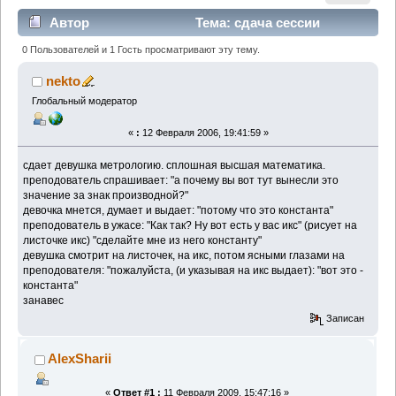
Автор
Тема: сдача сессии
(Прочитано 5000 раз)
0 Пользователей и 1 Гость просматривают эту тему.
nekto
Глобальный модератор
«
:
12 Февраля 2006, 19:41:59 »
сдает девушка метрологию. сплошная высшая математика.
преподователь спрашивает: "а почему вы вот тут вынесли это
значение за знак производной?"
девочка мнется, думает и выдает: "потому что это константа"
преподователь в ужасе: "Как так? Ну вот есть у вас икс" (рисует на
листочке икс) "сделайте мне из него константу"
девушка смотрит на листочек, на икс, потом ясными глазами на
преподователя: "пожалуйста, (и указывая на икс выдает): "вот это -
константа"
занавес
Записан
AlexSharii
«
Ответ #1 :
11 Февраля 2009, 15:47:16 »