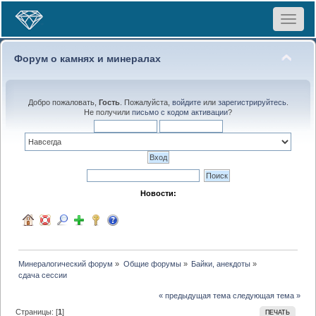
Toggle
navigat
Форум о камнях и минералах
Добро пожаловать,
Гость
. Пожалуйста,
войдите
или
зарегистрируйтесь
.
Не получили
письмо с кодом активации
?
Новости:
Минералогический форум
»
Общие форумы
»
Байки, анекдоты
»
сдача сессии
« предыдущая тема
следующая тема »
Страницы: [
1
]
ПЕЧАТЬ