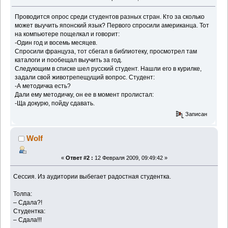
Проводится опрос среди студентов разных стран. Кто за сколько
может выучить японский язык? Первого спросили американца. Тот
на компьютере пощелкал и говорит:
-Один год и восемь месяцев.
Спросили француза, тот сбегал в библиотеку, просмотрел там
каталоги и пообещал выучить за год.
Следующим в списке шел русский студент. Нашли его в курилке,
задали свой животрепещущий вопрос. Студент:
-А методичка есть?
Дали ему методичку, он ее в момент пролистал:
-Ща докурю, пойду сдавать.
Записан
Wolf
«
Ответ #2 :
12 Февраля 2009, 09:49:42 »
Сессия. Из аудитории выбегает радостная студентка.
Толпа:
– Сдала?!
Студентка:
– Сдала!!!