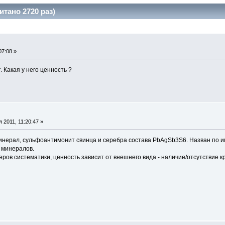
тано 2720 раз)
07:08 »
 Какая у него ценность ?
 2011, 11:20:47 »
- минерал, сульфоантимонит свинца и серебра состава PbAgSb3S6. Назван по 
 минералов.
ров систематики, ценность зависит от внешнего вида - наличие/отсутствие к