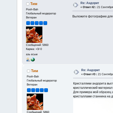
Re: Андорит
Тим
«
Ответ #2 :
21 Сентября 
Pooh-Bah
Глобальный модератор
Выложите фотографию для н
Ветеран
Сообщений: 5860
Карма: +3/-0
азь есьм
Re: Андорит
Тим
«
Ответ #3 :
21 Сентября
Pooh-Bah
Глобальный модератор
Кристаллики андорита выгл
Ветеран
кристаллический материал
Для примера мой образец ан
кристаллами станнина на д
Сообщений: 5860