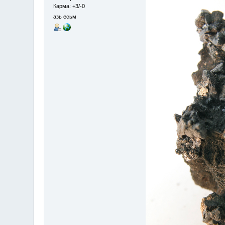
Карма: +3/-0
азь есьм