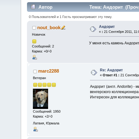
Автор
Тема: Андорит (Прочи
0 Пользователей и 1 Гость просматривают эту тему.
Андорит
nout_book
«
:
21 Сентября 2011, 11:
Новичок
У меня есть камень Андорит.
Сообщений: 2
Карма: +0/-0
Re: Андорит
marc2288
«
Ответ #1 :
21 Сентября
Ветеран
Андорит (англ. Andorite) 
венгерского коллекционера
Интересен для коллекционе
Сообщений: 1950
Карма: +2/-0
Латвия, Юрмала