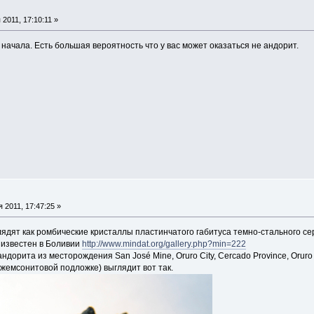
2011, 17:10:11 »
ачала. Есть большая вероятность что у вас может оказаться не андорит.
 2011, 17:47:25 »
ядят как ромбические кристаллы пластинчатого габитуса темно-стального се
 известен в Боливии
http://www.mindat.org/gallery.php?min=222
дорита из месторождения San José Mine, Oruro City, Cercado Province, Oruro 
жемсонитовой подложке) выглядит вот так.