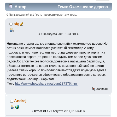
Автор
Тема: Окаменелое дерево
(Прочитано 1929 раз)
0 Пользователей и 1 Гость просматривают эту тему.
nig
«
:
20 Августа 2011, 13:35:01 »
Никогда не ставил целью специально найти окаменелое дерево.Но
вот из разных мест появился уже пятый экземпляр.А когда
подсказали местные геологи место ,где деревья просто торчат из
поверхности оврага ,то решил съездить.Тем более дача совсем
рядом.Со слов тех же геологов древесина насыщена баритом.Да,
образцы тяжелые на вес,от кислоты замещенный слой не шипит
,белеет.Очень хорошо приполировываются,даже вручную.Рядом в
песчанике встречаются сферические образования центр которых
видимо тоже насыщен баритом.
Фото
http://www.photoshare.ru/album287376.html
Записан
Andrej
«
Ответ #1 :
21 Августа 2011, 01:53:41 »