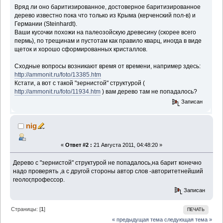
Вряд ли оно баритизированное, достоверное баритизированное
дерево известно пока что только из Крыма (керченский пол-в) и
Германии (Steinhardt).
Ваши кусочки похожи на палеозойскую древесину (скорее всего
пермь), по трещинам и пустотам как правило кварц, иногда в виде
щеток и хорошо сформированных кристаллов.
Сходные вопросы возникают время от времени, например здесь:
http://ammonit.ru/foto/13385.htm
Кстати, а вот с такой "зернистой" структурой (
http://ammonit.ru/foto/11934.htm
) вам дерево там не попадалось?
Записан
nig
«
Ответ #2 :
21 Августа 2011, 04:48:20 »
Дерево с "зернистой" структурой не попадалось,на барит конечно
надо проверять ,а с другой стороны автор слов -авторитетнейший
геолог,профессор.
Записан
Страницы: [
1
]
ПЕЧАТЬ
« предыдущая тема
следующая тема »