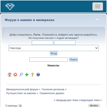
Toggle
navigat
Форум о камнях и минералах
Добро пожаловать,
Гость
. Пожалуйста,
войдите
или
зарегистрируйтесь
.
Не получили
письмо с кодом активации
?
Новости:
Минералогический форум
»
Геология регионов
»
Путешествия за камнем
»
Окаменелое дерево
« предыдущая тема
следующая тема »
Страницы: [
1
]
ПЕЧАТЬ