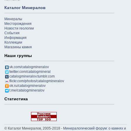
Каталог Минералов
Минералы
Месторождения
Новости геологии
События
Информация
Коллекции
Магазины камня
Наши группы
vk.com/catalogmineralov
twitter.com/catalogmineral
catalogmineralov.tumblr.com
flickr.com/photos/catalogmineralov
ok.ru/catalogmineralov
t.me/catalogmineralov
Статистика
© Каталог Минералов, 2005-2018 -
Минералогический форум: о камнях и