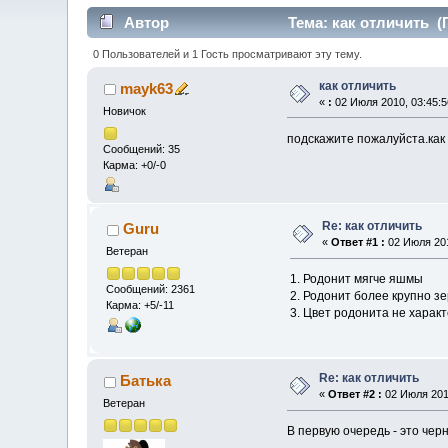
Автор
Тема: как отличить (
0 Пользователей и 1 Гость просматривают эту тему.
как отличить
mayk63
«
:
02 Июля 2010, 03:45:5
Новичок
подскажите пожалуйста.как
Сообщений: 35
Карма: +0/-0
Re: как отличить
Guru
«
Ответ #1 :
02 Июля 201
Ветеран
1. Родонит мягче яшмы
Сообщений: 2361
2. Родонит более крупно з
Карма: +5/-11
3. Цвет родонита не харак
Re: как отличить
Батька
«
Ответ #2 :
02 Июля 2010
Ветеран
В первую очередь - это чер