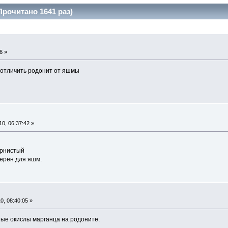
Прочитано 1641 раз)
6 »
 отличить родонит от яшмы
0, 06:37:42 »
ернистый
терен для яшм.
, 08:40:05 »
ные окислы марганца на родоните.