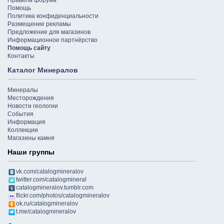
Помощь
Политика конфиденциальности
Размещение рекламы
Предложение для магазинов
Информационное партнёрство
Помощь сайту
Контакты
Каталог Минералов
Минералы
Месторождения
Новости геологии
События
Информация
Коллекции
Магазины камня
Наши группы
vk.com/catalogmineralov
twitter.com/catalogmineral
catalogmineralov.tumblr.com
flickr.com/photos/catalogmineralov
ok.ru/catalogmineralov
t.me/catalogmineralov