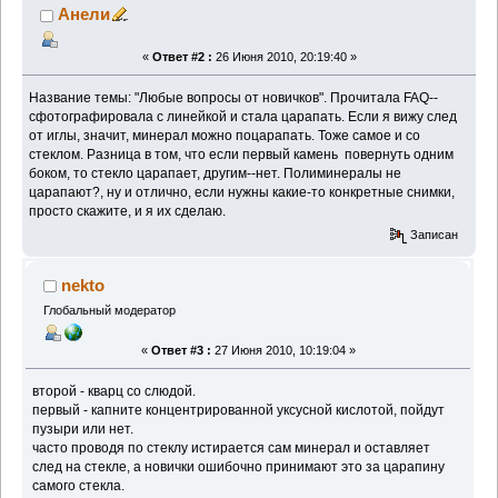
Анели
«
Ответ #2 :
26 Июня 2010, 20:19:40 »
Название темы: "Любые вопросы от новичков". Прочитала FAQ--
сфотографировала с линейкой и стала царапать. Если я вижу след
от иглы, значит, минерал можно поцарапать. Тоже самое и со
стеклом. Разница в том, что если первый камень повернуть одним
боком, то стекло царапает, другим--нет. Полиминералы не
царапают?, ну и отлично, если нужны какие-то конкретные снимки,
просто скажите, и я их сделаю.
Записан
nekto
Глобальный модератор
«
Ответ #3 :
27 Июня 2010, 10:19:04 »
второй - кварц со слюдой.
первый - капните концентрированной уксусной кислотой, пойдут
пузыри или нет.
часто проводя по стеклу истирается сам минерал и оставляет
след на стекле, а новички ошибочно принимают это за царапину
самого стекла.