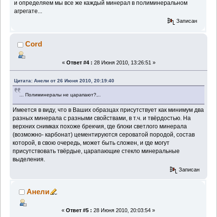
и определяем мы все же каждый минерал в полиминеральном
агрегате...
Записан
Cord
«
Ответ #4 :
28 Июня 2010, 13:26:51 »
Цитата: Анели от 26 Июня 2010, 20:19:40
... Полиминералы не царапают?,..
Имеется в виду, что в Ваших образцах присутствует как минимум два
разных минерала с разными свойствами, в т.ч. и твёрдостью. На
верхних снимках похоже брекчия, где блоки светлого минерала
(возможно- карбонат) цементируются сероватой породой, состав
которой, в свою очередь, может быть сложен, и где могут
присутствовать твёрдые, царапающие стекло минеральные
выделения.
Записан
Анели
«
Ответ #5 :
28 Июня 2010, 20:03:54 »