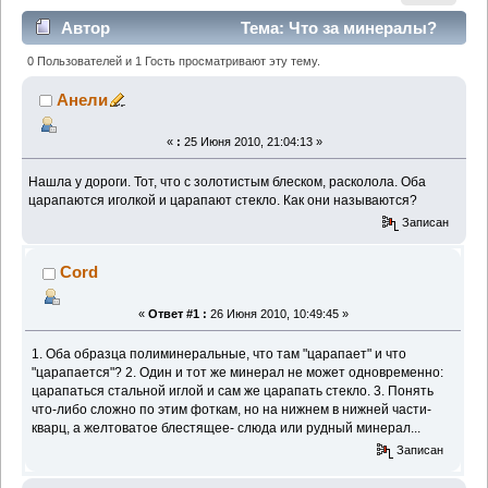
Автор
Тема: Что за минералы?
(Прочитано 2085 раз)
0 Пользователей и 1 Гость просматривают эту тему.
Анели
«
:
25 Июня 2010, 21:04:13 »
Нашла у дороги. Тот, что с золотистым блеском, расколола. Оба
царапаются иголкой и царапают стекло. Как они называются?
Записан
Cord
«
Ответ #1 :
26 Июня 2010, 10:49:45 »
1. Оба образца полиминеральные, что там "царапает" и что
"царапается"? 2. Один и тот же минерал не может одновременно:
царапаться стальной иглой и сам же царапать стекло. 3. Понять
что-либо сложно по этим фоткам, но на нижнем в нижней части-
кварц, а желтоватое блестящее- слюда или рудный минерал...
Записан