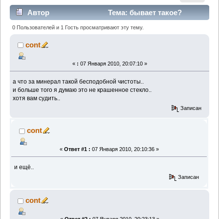
Автор
Тема: бывает такое?
(Прочитано 1920 раз)
0 Пользователей и 1 Гость просматривают эту тему.
cont
«
:
07 Января 2010, 20:07:10 »
а что за минерал такой бесподобной чистоты..
и больше того я думаю это не крашенное стекло..
хотя вам судить..
Записан
cont
«
Ответ #1 :
07 Января 2010, 20:10:36 »
и ещё..
Записан
cont