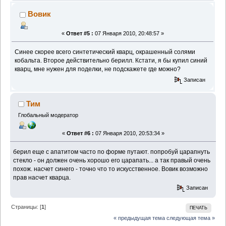
Вовик
«
Ответ #5 :
07 Января 2010, 20:48:57 »
Синее скорее всего синтетический кварц, окрашенный солями
кобальта. Второе действительно берилл. Кстати, я бы купил синий
кварц, мне нужен для поделки, не подскажете где можно?
Записан
Тим
Глобальный модератор
«
Ответ #6 :
07 Января 2010, 20:53:34 »
берил еще с апатитом часто по форме путают. попробуй царапнуть
стекло - он должен очень хорошо его царапать... а так правый очень
похож. насчет синего - точно что то искусственное. Вовик возможно
прав насчет кварца.
Записан
Страницы: [
1
]
ПЕЧАТЬ
« предыдущая тема
следующая тема »