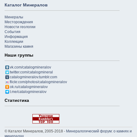
Каталог Минералов
Минералы
Месторождения
Новости геологии
События
Информация
Коллекции
Магазины камня
Наши группы
vk.com/catalogmineralov
twitter.com/catalogmineral
catalogmineralov.tumblr.com
flickr.com/photos/catalogmineralov
ok.ru/catalogmineralov
t.me/catalogmineralov
Статистика
© Каталог Минералов, 2005-2018 -
Минералогический форум: о камнях и
минералах
.