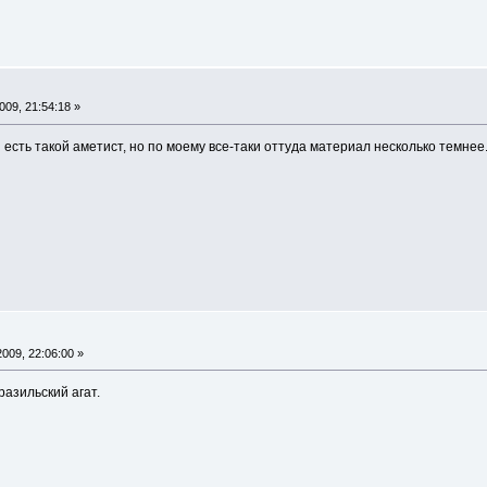
09, 21:54:18 »
есть такой аметист, но по моему все-таки оттуда материал несколько темнее
009, 22:06:00 »
азильский агат.