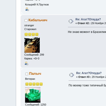
Козыряй! К.Прутков
Re: Агат?Откуда?
Кибальчич
«
Ответ #2 :
29 Ноября 20
stranger
Старожил
Не знаю можент в Бразилии 
Сообщений: 299
Карма: +0/-0
Re: Агат?Откуда?
Палыч
«
Ответ #3 :
29 Ноября 2
Ветеран
По моему тоже типичный Бр
Сообщений: 1250