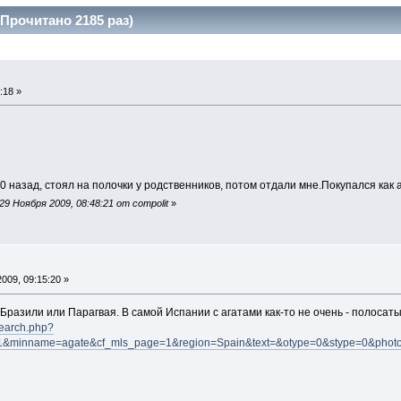
Прочитано 2185 раз)
:18 »
0 назад, стоял на полочки у родственников, потом отдали мне.Покупался как а
9 Ноября 2009, 08:48:21 от compolit
»
009, 09:15:20 »
 Бразили или Парагвая. В самой Испании с агатами как-то не очень - полосат
search.php?
d=1&minname=agate&cf_mls_page=1&region=Spain&text=&otype=0&stype=0&phot