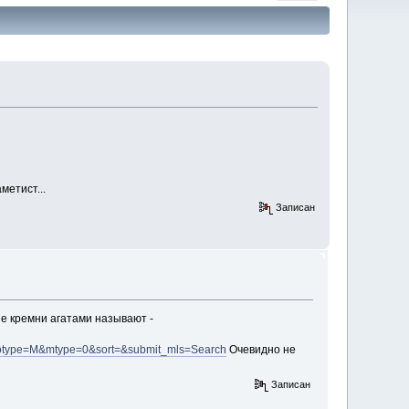
метист...
Записан
ые кремни агатами называют -
otype=M&mtype=0&sort=&submit_mls=Search
Очевидно не
Записан