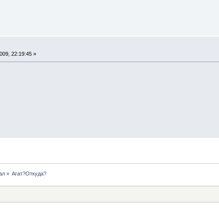
09, 22:19:45 »
ал
»
Агат?Откуда? 