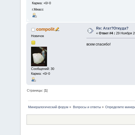
Карма: +0/-0
г.Миасс
Re: Агат?Откуда?
compolit
«
Ответ #4 :
29 Ноября 20
Новичок
всем спасибо!
Сообщений: 30
Карма: +0/-0
Страницы: [
1
]
Минералогический форум
»
Вопросы и ответы
»
Определите минер