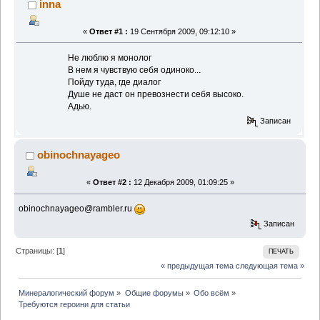
inna
«
Ответ #1 :
19 Сентября 2009, 09:12:10 »
Не люблю я монолог
В нем я чувствую себя одиноко...
Пойду туда, где диалог
Душе не даст он превознести себя высоко.
Адью.
Записан
obinochnayageo
«
Ответ #2 :
12 Декабря 2009, 01:09:25 »
obinochnayageo@rambler.ru
Записан
Страницы: [
1
]
ПЕЧАТЬ
« предыдущая тема
следующая тема »
Минералогический форум
»
Общие форумы
»
Обо всём
»
Требуются героини для статьи