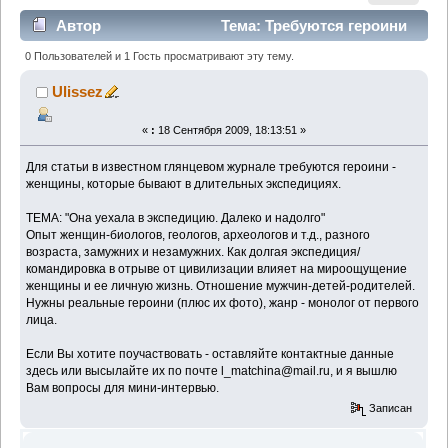
Автор
Тема: Требуются героини
для статьи (Прочитано 1977 раз)
0 Пользователей и 1 Гость просматривают эту тему.
Ulissez
«
:
18 Сентября 2009, 18:13:51 »
Для статьи в известном глянцевом журнале требуются героини -
женщины, которые бывают в длительных экспедициях.
ТЕМА: "Она уехала в экспедицию. Далеко и надолго"
Опыт женщин-биологов, геологов, археологов и т.д., разного
возраста, замужних и незамужних. Как долгая экспедиция/
командировка в отрыве от цивилизации влияет на мироощущение
женщины и ее личную жизнь. Отношение мужчин-детей-родителей.
Нужны реальные героини (плюс их фото), жанр - монолог от первого
лица.
Если Вы хотите поучаствовать - оставляйте контактные данные
здесь или высылайте их по почте l_matchina@mail.ru, и я вышлю
Вам вопросы для мини-интервью.
Записан