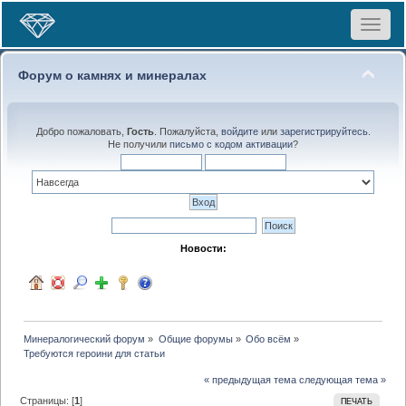
Toggle
navigat
Форум о камнях и минералах
Добро пожаловать,
Гость
. Пожалуйста,
войдите
или
зарегистрируйтесь
.
Не получили
письмо с кодом активации
?
Новости:
Минералогический форум
»
Общие форумы
»
Обо всём
»
Требуются героини для статьи
« предыдущая тема
следующая тема »
Страницы: [
1
]
ПЕЧАТЬ