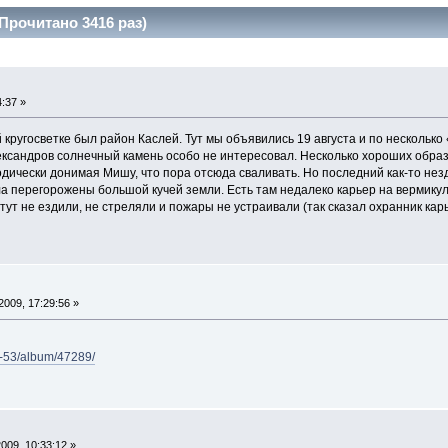
Прочитано 3416 раз)
:37 »
 кругосветке был район Каслей. Тут мы объявились 19 августа и по нескольк
ександров солнечный камень особо не интересовал. Несколько хороших образ
дически донимая Мишу, что пора отсюда сваливать. Но последний как-то нездо
а перегорожены большой кучей земли. Есть там недалеко карьер на вермикулит
тут не ездили, не стреляли и пожары не устраивали (так сказал охранник карь
2009, 17:29:56 »
ku-53/album/47289/
009, 10:33:12 »