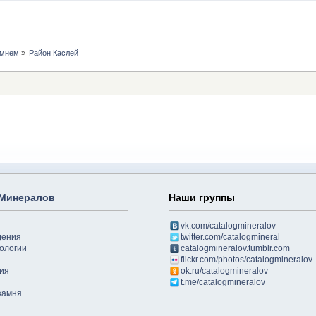
амнем
»
Район Каслей
 Минералов
Наши группы
vk.com/catalogmineralov
дения
twitter.com/catalogmineral
ологии
catalogmineralov.tumblr.com
flickr.com/photos/catalogmineralov
ия
ok.ru/catalogmineralov
t.me/catalogmineralov
камня