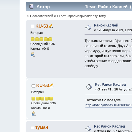
Автор
Тема: Район Каслей (
0 Пользователей и 1 Гость просматривают эту тему.
Район Каслей
KU-53
«
:
26 Августа 2009, 17:24
Ветеран
Третьим местом в Уральской
Сообщений: 936
солнечный камень. Двух Ал
Карма: +0/-0
черемуху, интуитивно-перио
по которой мы заехали, был
чтобы всякие свердловчане 
свободу.
Re: Район Каслей
KU-53
«
Ответ #1 :
26 Августа 
Ветеран
Фотоотчет о поездке
Сообщений: 936
http://fotki.yandex.ru/users/
Карма: +0/-0
Re: Район Каслей
туман
«
Ответ #2 :
27 Августа 2