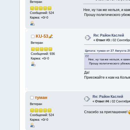
Ветеран
Нее, ну так-же нельзя, и к
Сообщений: 524
Прошу политического убежи
Карма: +0/-0
Re: Район Каслей
KU-53
«
Ответ #3 :
02 Сентября
Ветеран
Цитата: туман от 27 Августа 2
Сообщений: 936
Карма: +0/-0
Нее, ну так-же нельзя, и ка
Прошу политического убежищ
Да!
Приезжайте к нам на Колыму
Re: Район Каслей
туман
«
Ответ #4 :
02 Сентября 
Ветеран
Спасибо за приглашение!
Сообщений: 524
Карма: +0/-0