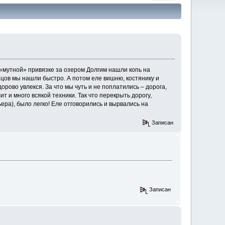
о «мутной» привязке за озером Долгим нашли копь на
цов мы нашли быстро. А потом еле вишню, костянику и
рово увлекся. За что мы чуть и не поплатились – дорога,
 и много всякой техники. Так что перекрыть дорогу,
ера), было легко! Еле отговорились и вырвались на
Записан
Записан