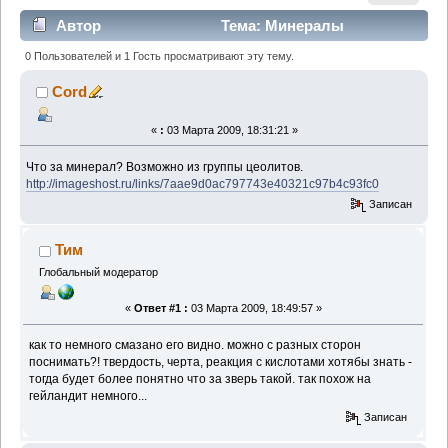
Автор
Тема: Минералы
базальтовых лав (Прочитано 3800 раз)
0 Пользователей и 1 Гость просматривают эту тему.
Cord
«
:
03 Марта 2009, 18:31:21 »
Что за минерал? Возможно из группы цеолитов.
http://imageshost.ru/links/7aae9d0ac797743e40321c97b4c93fc0
Записан
Тим
Глобальный модератор
«
Ответ #1 :
03 Марта 2009, 18:49:57 »
как то немного смазано его видно. можно с разных сторон
поснимать?! твердость, черта, реакция с кислотами хотябы знать -
тогда будет более понятно что за зверь такой. так похож на
гейландит немного...
Записан