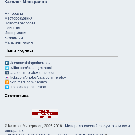
Каталог Минералов
Минералы
Месторождения
Новости геологии
События
Информация
Коллекции
Магазины камня
Наши группы
vk.com/catalogmineralov
twitter.com/catalogmineral
catalogmineralov.tumblr.com
flickr.com/photos/catalogmineralov
ok.ru/catalogmineralov
t.me/catalogmineralov
Статистика
© Каталог Минералов, 2005-2018 -
Минералогический форум: о камнях и
минералах
.