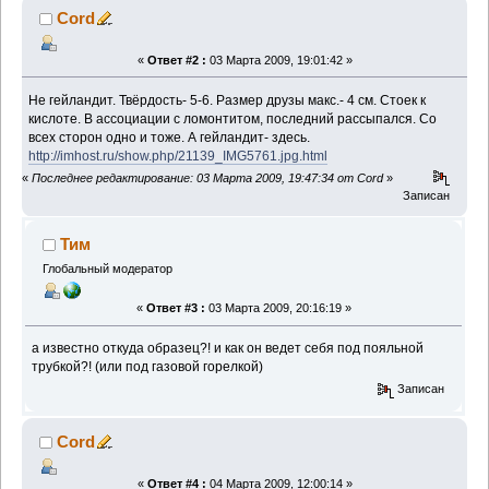
Cord
«
Ответ #2 :
03 Марта 2009, 19:01:42 »
Не гейландит. Твёрдость- 5-6. Размер друзы макс.- 4 см. Стоек к
кислоте. В ассоциации с ломонтитом, последний рассыпался. Со
всех сторон одно и тоже. А гейландит- здесь.
http://imhost.ru/show.php/21139_IMG5761.jpg.html
«
Последнее редактирование: 03 Марта 2009, 19:47:34 от Cord
»
Записан
Тим
Глобальный модератор
«
Ответ #3 :
03 Марта 2009, 20:16:19 »
а известно откуда образец?! и как он ведет себя под пояльной
трубкой?! (или под газовой горелкой)
Записан
Cord
«
Ответ #4 :
04 Марта 2009, 12:00:14 »