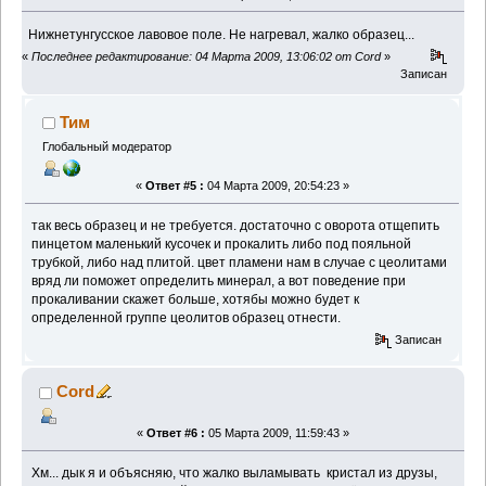
Нижнетунгусское лавовое поле. Не нагревал, жалко образец...
«
Последнее редактирование: 04 Марта 2009, 13:06:02 от Cord
»
Записан
Тим
Глобальный модератор
«
Ответ #5 :
04 Марта 2009, 20:54:23 »
так весь образец и не требуется. достаточно с оворота отщепить
пинцетом маленький кусочек и прокалить либо под пояльной
трубкой, либо над плитой. цвет пламени нам в случае с цеолитами
вряд ли поможет определить минерал, а вот поведение при
прокаливании скажет больше, хотябы можно будет к
определенной группе цеолитов образец отнести.
Записан
Cord
«
Ответ #6 :
05 Марта 2009, 11:59:43 »
Хм... дык я и объясняю, что жалко выламывать кристал из друзы,