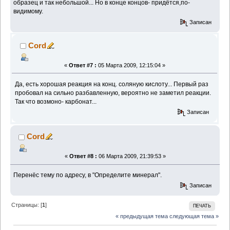
образец и так небольшой... Но в конце концов- придётся,по-
видимому.
Записан
Cord
«
Ответ #7 :
05 Марта 2009, 12:15:04 »
Да, есть хорошая реакция на конц. соляную кислоту... Первый раз
пробовал на сильно разбавленную, вероятно не заметил реакции.
Так что возмоно- карбонат...
Записан
Cord
«
Ответ #8 :
06 Марта 2009, 21:39:53 »
Перенёс тему по адресу, в "Определите минерал".
Записан
Страницы: [
1
]
ПЕЧАТЬ
« предыдущая тема
следующая тема »