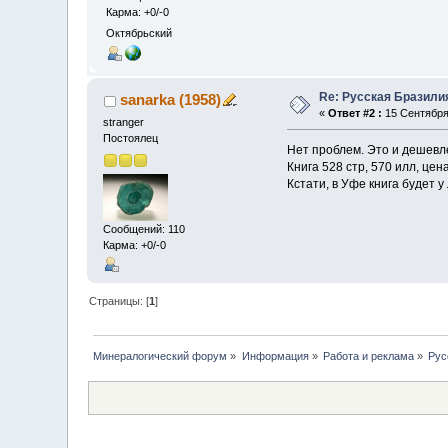
Карма: +0/-0
Октябрьский
Re: Русская Бразили
sanarka (1958)
«
Ответ #2 :
15 Сентября 
stranger
Постоялец
Нет проблем. Это и дешевле
Книга 528 стр, 570 илл, цен
Кстати, в Уфе книга будет 
Сообщений: 110
Карма: +0/-0
Страницы: [
1
]
Минералогический форум
»
Информация
»
Работа и реклама
»
Рус