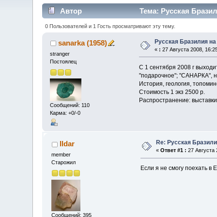
Автор
Тема: Русская Бразил
0 Пользователей и 1 Гость просматривают эту тему.
Русская Бразилия н
sanarka (1958)
«
:
27 Августа 2008, 16:25
stranger
Постоялец
С 1 сентября 2008 г выходит
"подарочное"; "САНАРКА", 
История, геология, топомин
Стоимость 1 экз 2500 р.
Распространение: выставки
Сообщений: 110
Карма: +0/-0
Re: Русская Бразил
Ildar
«
Ответ #1 :
27 Августа 
member
Старожил
Если я не смогу поехать в 
Сообщений: 395