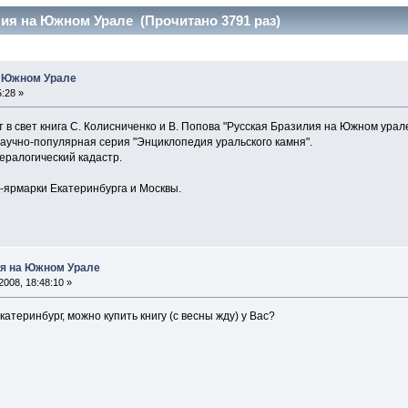
ия на Южном Урале (Прочитано 3791 раз)
а Южном Урале
:28 »
 в свет книга С. Колисниченко и В. Попова "Русская Бразилия на Южном урале"
научно-популярная серия "Энциклопедия уральского камня".
ералогический кадастр.
-ярмарки Екатеринбурга и Москвы.
ия на Южном Урале
2008, 18:48:10 »
Екатеринбург, можно купить книгу (с весны жду) у Вас?