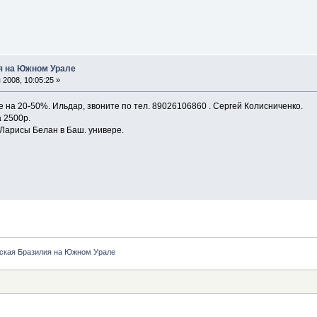
я на Южном Урале
2008, 10:05:25 »
 на 20-50%. Ильдар, звоните по тел. 89026106860 . Сергей Колисниченко.
а 2500р.
у Ларисы Белан в Баш. универе.
ская Бразилия на Южном Урале