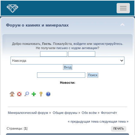
Toggle
navigat
Форум о камнях и минералах
Добро пожаловать,
Гость
. Пожалуйста,
войдите
или
зарегистрируйтесь
.
Не получили
письмо с кодом активации
?
Новости:
Минералогический форум
»
Общие форумы
»
Обо всём
»
Фотоотчёт
« предыдущая тема
следующая тема »
Страницы: [
1
]
ПЕЧАТЬ