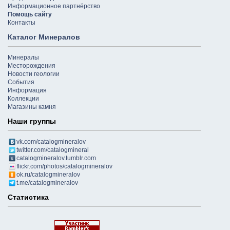
Информационное партнёрство
Помощь сайту
Контакты
Каталог Минералов
Минералы
Месторождения
Новости геологии
События
Информация
Коллекции
Магазины камня
Наши группы
vk.com/catalogmineralov
twitter.com/catalogmineral
catalogmineralov.tumblr.com
flickr.com/photos/catalogmineralov
ok.ru/catalogmineralov
t.me/catalogmineralov
Статистика