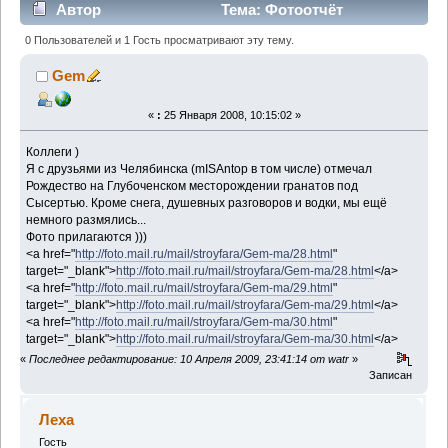
Автор
Тема: Фотоотчёт
(Прочитано 4289 раз)
0 Пользователей и 1 Гость просматривают эту тему.
Gem
«
:
25 Января 2008, 10:15:02 »
Коллеги )
Я с друзьями из Челябинска (mISAntop в том числе) отмечал
Рождество на Глубоченском месторождении гранатов под
Сысертью. Кроме снега, душевных разговоров и водки, мы ещё
немного размялись...
Фото прилагаются )))
<a href="
http://foto.mail.ru/mail/stroyfara/Gem-ma/28.html
"
target="_blank">
http://foto.mail.ru/mail/stroyfara/Gem-ma/28.html
</a>
<a href="
http://foto.mail.ru/mail/stroyfara/Gem-ma/29.html
"
target="_blank">
http://foto.mail.ru/mail/stroyfara/Gem-ma/29.html
</a>
<a href="
http://foto.mail.ru/mail/stroyfara/Gem-ma/30.html
"
target="_blank">
http://foto.mail.ru/mail/stroyfara/Gem-ma/30.html
</a>
«
Последнее редактирование: 10 Апреля 2009, 23:41:14 от watr
»
Записан
Леха
Гость