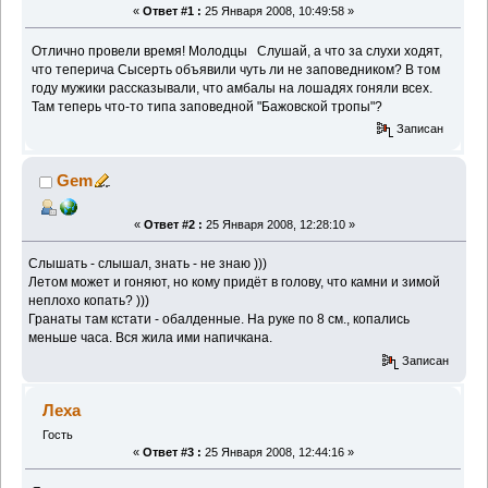
«
Ответ #1 :
25 Января 2008, 10:49:58 »
Отлично провели время! Молодцы
Слушай, а что за слухи ходят,
что теперича Сысерть объявили чуть ли не заповедником? В том
году мужики рассказывали, что амбалы на лошадях гоняли всех.
Там теперь что-то типа заповедной "Бажовской тропы"?
Записан
Gem
«
Ответ #2 :
25 Января 2008, 12:28:10 »
Слышать - слышал, знать - не знаю )))
Летом может и гоняют, но кому придёт в голову, что камни и зимой
неплохо копать? )))
Гранаты там кстати - обалденные. На руке по 8 см., копались
меньше часа. Вся жила ими напичкана.
Записан
Леха
Гость
«
Ответ #3 :
25 Января 2008, 12:44:16 »