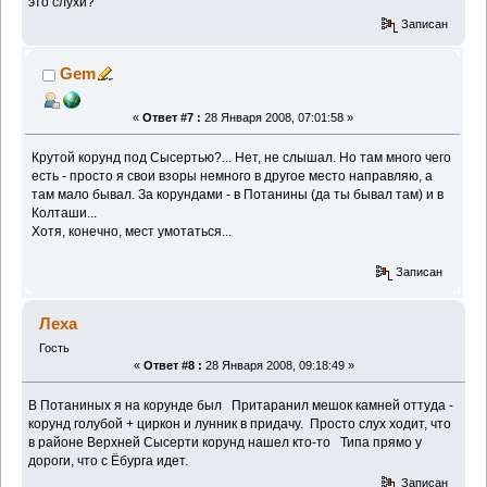
это слухи?
Записан
Gem
«
Ответ #7 :
28 Января 2008, 07:01:58 »
Крутой корунд под Сысертью?... Нет, не слышал. Но там много чего
есть - просто я свои взоры немного в другое место направляю, а
там мало бывал. За корундами - в Потанины (да ты бывал там) и в
Колташи...
Хотя, конечно, мест умотаться...
Записан
Леха
Гость
«
Ответ #8 :
28 Января 2008, 09:18:49 »
В Потаниных я на корунде был
Притаранил мешок камней оттуда -
корунд голубой + циркон и лунник в придачу. Просто слух ходит, что
в районе Верхней Сысерти корунд нашел кто-то
Типа прямо у
дороги, что с Ёбурга идет.
Записан