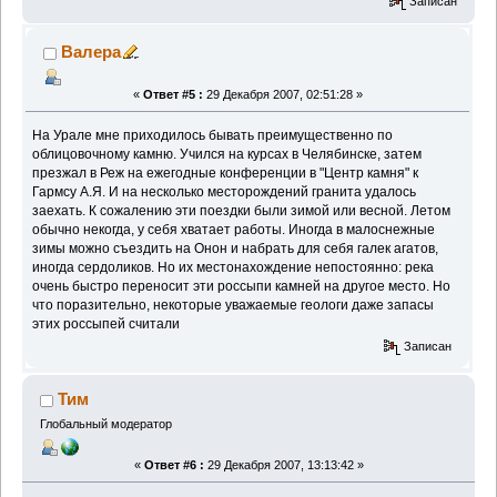
Записан
Валера
«
Ответ #5 :
29 Декабря 2007, 02:51:28 »
На Урале мне приходилось бывать преимущественно по
облицовочному камню. Учился на курсах в Челябинске, затем
презжал в Реж на ежегодные конференции в "Центр камня" к
Гармсу А.Я. И на несколько месторождений гранита удалось
заехать. К сожалению эти поездки были зимой или весной. Летом
обычно некогда, у себя хватает работы. Иногда в малоснежные
зимы можно съездить на Онон и набрать для себя галек агатов,
иногда сердоликов. Но их местонахождение непостоянно: река
очень быстро переносит эти россыпи камней на другое место. Но
что поразительно, некоторые уважаемые геологи даже запасы
этих россыпей считали
Записан
Тим
Глобальный модератор
«
Ответ #6 :
29 Декабря 2007, 13:13:42 »