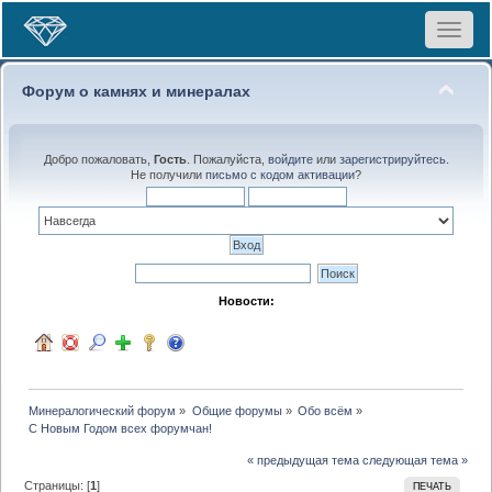
Toggle
navigat
Форум о камнях и минералах
Добро пожаловать,
Гость
. Пожалуйста,
войдите
или
зарегистрируйтесь
.
Не получили
письмо с кодом активации
?
Новости:
Минералогический форум
»
Общие форумы
»
Обо всём
»
С Новым Годом всех форумчан!
« предыдущая тема
следующая тема »
Страницы: [
1
]
ПЕЧАТЬ