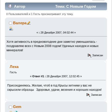
Автор
Тема: С Новым Годом
всех форумчан! (Прочитано 4161 раз)
0 Пользователей и 1 Гость просматривают эту тему.
Валера
«
:
28 Декабря 2007, 04:02:44 »
Хотя активность в предновогодние дни заметно уменьшилась -
поздравляю всех с Новым 2008 годом! Удачных находок и новых
минералов!
Записан
Леха
Гость
«
Ответ #1 :
28 Декабря 2007, 12:02:45 »
Присоединяюсь. Желаю, чтоб в год Крысы хитники у вас не
скрысили образцы
Здоровья, удачи, везения и хороших находок!
Записан
Gem