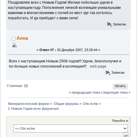
Поздравляю всех с Новым Годом! Желаю побольше удачи в
наступающем году. Пополнения личной коллекции уникальными
камнями и впечатлениями с полей из мест где так хотелось
поработать. И да прибудет с вами сила!
Записан
Anna
«
Ответ #7 :
30 Декабря 2007, 23:28:44 »
Всех с наступающим Новым 2008 годом!!! Удачи, благополучия и
по-больше новых пополнений в коллекции!!!
web page
Записан
Страницы: [
1
]
ПЕЧАТЬ
« предыдущая тема
следующая тема »
Минералогический форум
»
Общие форумы
»
Обо всём
»
С Новым Годом всех форумчан!
Перейти в: